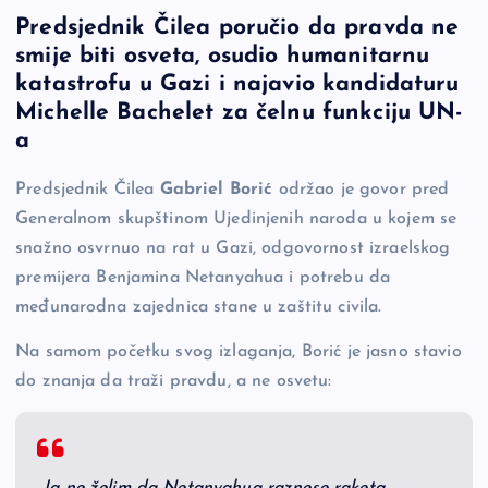
a
o
es
b
h
Predsjednik Čilea poručio da pravda ne
c
p
se
er
ar
smije biti osveta, osudio humanitarnu
e
y
n
e
katastrofu u Gazi i najavio kandidaturu
b
Li
g
Michelle Bachelet za čelnu funkciju UN-
o
n
er
a
o
k
Predsjednik Čilea
Gabriel Borić
održao je govor pred
k
Generalnom skupštinom Ujedinjenih naroda u kojem se
snažno osvrnuo na rat u Gazi, odgovornost izraelskog
premijera Benjamina Netanyahua i potrebu da
međunarodna zajednica stane u zaštitu civila.
Na samom početku svog izlaganja, Borić je jasno stavio
do znanja da traži pravdu, a ne osvetu: