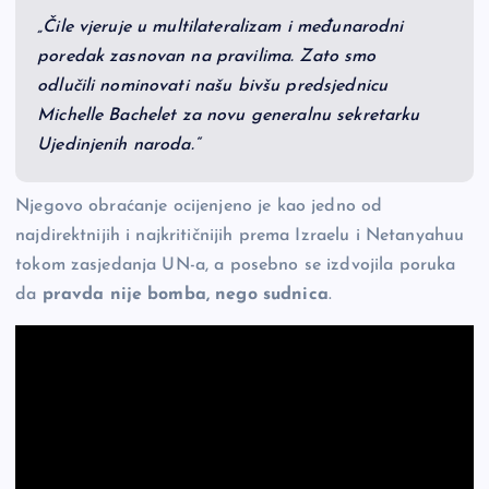
„Čile vjeruje u multilateralizam i međunarodni
poredak zasnovan na pravilima. Zato smo
odlučili nominovati našu bivšu predsjednicu
Michelle Bachelet za novu generalnu sekretarku
Ujedinjenih naroda.“
Njegovo obraćanje ocijenjeno je kao jedno od
najdirektnijih i najkritičnijih prema Izraelu i Netanyahuu
tokom zasjedanja UN-a, a posebno se izdvojila poruka
da
pravda nije bomba, nego sudnica
.