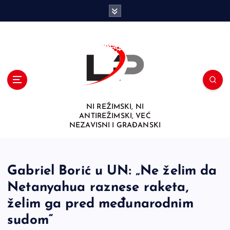
S
k
i
p
t
o
c
o
n
NI REŽIMSKI, NI
t
ANTIREŽIMSKI, VEĆ
e
NEZAVISNI I GRAĐANSKI
n
t
Gabriel Borić u UN: „Ne želim da
Netanyahua raznese raketa,
želim ga pred međunarodnim
sudom“