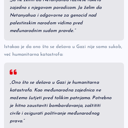
„Ja ne želim da Netanyahua raznese raketa
zajedno s njegovom porodicom. Ja želim da
Netanyahua i odgovorne za genocid nad
palestinskim narodom vidimo pred
međunarodnim sudom pravde.“
Istakao je da ono što se dešava u Gazi nije samo sukob,
već humanitarna katastrofa:
„Ono što se dešava u Gazi je humanitarna
katastrofa. Kao međunarodna zajednica ne
možemo šutjeti pred tolikim patnjama. Potrebno
je hitno zaustaviti bombardovanja, zaštititi
civile i osigurati poštivanje međunarodnog
prava.“