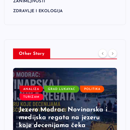
ZANIMLJIVOSTI
ZDRAVLJE I EKOLOGIJA
Other Story
ANALIZA
GRAD LUKAVAC
POLITIKA
TURIZAM
Jezero Modrac: Novinarska i
medijska regata na jezeru
koje decenijama čeka