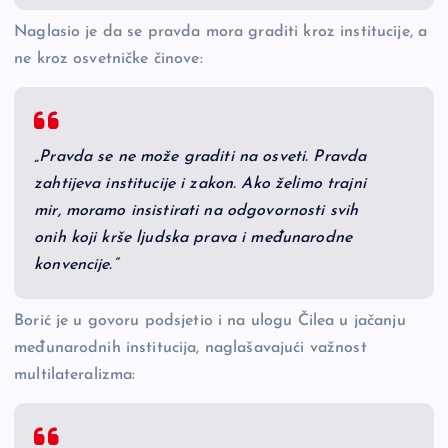
Naglasio je da se pravda mora graditi kroz institucije, a
ne kroz osvetničke činove:
„Pravda se ne može graditi na osveti. Pravda
zahtijeva institucije i zakon. Ako želimo trajni
mir, moramo insistirati na odgovornosti svih
onih koji krše ljudska prava i međunarodne
konvencije.“
Borić je u govoru podsjetio i na ulogu Čilea u jačanju
međunarodnih institucija, naglašavajući važnost
multilateralizma: