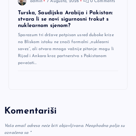
admin
7 Augusta, 2026
0 Comments
Turska, Saudijska Arabija i Pakistan:
stvara li se novi sigurnosni trokut s
nuklearnom sjenom?
Sporazum tri države potpisan usred duboke krize
na Bliskom istoku ne znači formalni „nuklearni
savez“, ali otvara mnogo važnije pitanje: mogu li
Rijad i Ankara kroz partnerstvo s Pakistanom
povećati…
Komentariši
Vaša email adresa neće biti objavljivana.
Neophodna polja su
označena sa
*