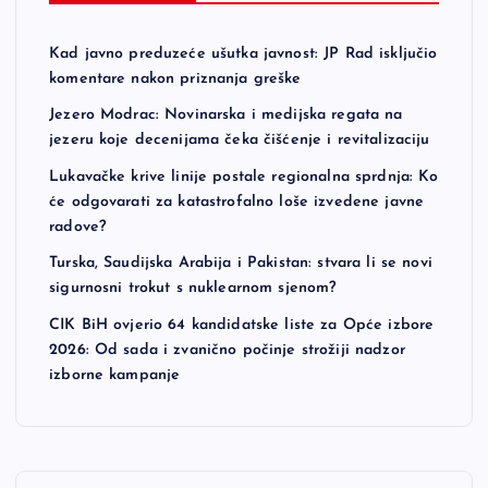
Kad javno preduzeće ušutka javnost: JP Rad isključio
komentare nakon priznanja greške
Jezero Modrac: Novinarska i medijska regata na
jezeru koje decenijama čeka čišćenje i revitalizaciju
Lukavačke krive linije postale regionalna sprdnja: Ko
će odgovarati za katastrofalno loše izvedene javne
radove?
Turska, Saudijska Arabija i Pakistan: stvara li se novi
sigurnosni trokut s nuklearnom sjenom?
CIK BiH ovjerio 64 kandidatske liste za Opće izbore
2026: Od sada i zvanično počinje strožiji nadzor
izborne kampanje