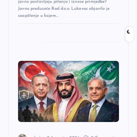
javno postavljaju pitanja i iznose primjedbe?
a
Javno preduzeće Rad d.o.o. Lukavac objavilo je
saopštenje u kojem…