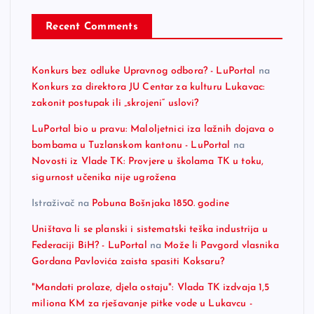
Recent Comments
Konkurs bez odluke Upravnog odbora? - LuPortal
na
Konkurs za direktora JU Centar za kulturu Lukavac:
zakonit postupak ili „skrojeni“ uslovi?
LuPortal bio u pravu: Maloljetnici iza lažnih dojava o
bombama u Tuzlanskom kantonu - LuPortal
na
Novosti iz Vlade TK: Provjere u školama TK u toku,
sigurnost učenika nije ugrožena
Istraživač
na
Pobuna Bošnjaka 1850. godine
Uništava li se planski i sistematski teška industrija u
Federaciji BiH? - LuPortal
na
Može li Pavgord vlasnika
Gordana Pavlovića zaista spasiti Koksaru?
"Mandati prolaze, djela ostaju": Vlada TK izdvaja 1,5
miliona KM za rješavanje pitke vode u Lukavcu -