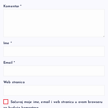
Komentar
*
Ime
*
Email
*
Web stranica
Sačuvaj moje ime, email i web stranicu u ovom browseru
za buduće komentare.