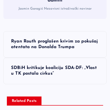
admin
Jasmin Garagić Nezavisni istraživački novinar
N
Ryan Routh proglašen krivim za pokušaj
a
atentata na Donalda Trumpa
v
SDBiH kritikuje koaliciju SDA-DF: „Vlast
i
u TK postala cirkus“
g
a
Related Posts
c