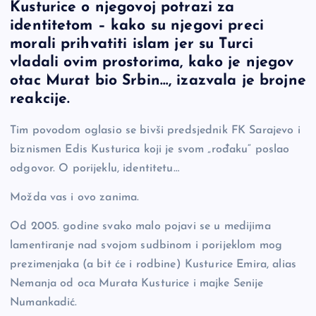
Kusturice o njegovoj potrazi za
e
y
n
e
identitetom – kako su njegovi preci
b
Li
g
morali prihvatiti islam jer su Turci
o
n
er
vladali ovim prostorima, kako je njegov
otac Murat bio Srbin…, izazvala je brojne
o
k
reakcije.
k
Tim povodom oglasio se bivši predsjednik FK Sarajevo i
biznismen Edis Kusturica koji je svom „rođaku“ poslao
odgovor. O porijeklu, identitetu…
Možda vas i ovo zanima.
Od 2005. godine svako malo pojavi se u medijima
lamentiranje nad svojom sudbinom i porijeklom mog
prezimenjaka (a bit će i rodbine) Kusturice Emira, alias
Nemanja od oca Murata Kusturice i majke Senije
Numankadić.