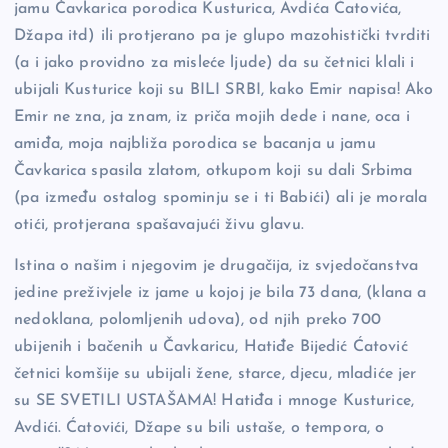
jamu Čavkarica porodica Kusturica, Avdića Ćatovića,
Džapa itd) ili protjerano pa je glupo mazohistički tvrditi
(a i jako providno za misleće ljude) da su četnici klali i
ubijali Kusturice koji su BILI SRBI, kako Emir napisa! Ako
Emir ne zna, ja znam, iz priča mojih dede i nane, oca i
amiđa, moja najbliža porodica se bacanja u jamu
Čavkarica spasila zlatom, otkupom koji su dali Srbima
(pa između ostalog spominju se i ti Babići) ali je morala
otići, protjerana spašavajući živu glavu.
Istina o našim i njegovim je drugačija, iz svjedočanstva
jedine preživjele iz jame u kojoj je bila 73 dana, (klana a
nedoklana, polomljenih udova), od njih preko 700
ubijenih i bačenih u Čavkaricu, Hatiđe Bijedić Ćatović
četnici komšije su ubijali žene, starce, djecu, mladiće jer
su SE SVETILI USTAŠAMA! Hatiđa i mnoge Kusturice,
Avdići. Ćatovići, Džape su bili ustaše, o tempora, o