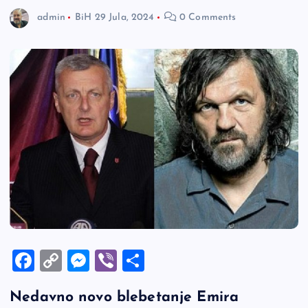
admin
BiH
29 Jula, 2024
0 Comments
F
C
M
Vi
S
a
o
es
b
h
Nedavno novo blebetanje Emira
c
p
se
er
ar