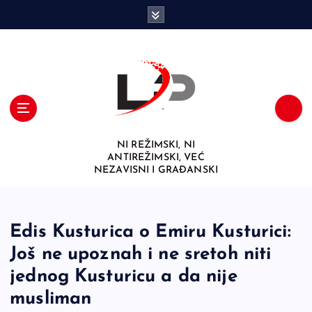
S
k
i
p
t
o
c
o
n
NI REŽIMSKI, NI
t
ANTIREŽIMSKI, VEĆ
e
NEZAVISNI I GRAĐANSKI
n
t
Edis Kusturica o Emiru Kusturici:
Još ne upoznah i ne sretoh niti
jednog Kusturicu a da nije
musliman