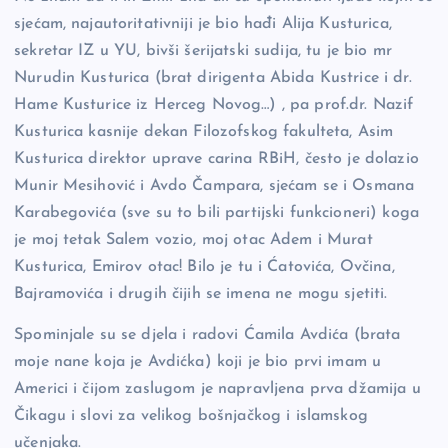
sjećam, najautoritativniji je bio hađi Alija Kusturica,
sekretar IZ u YU, bivši šerijatski sudija, tu je bio mr
Nurudin Kusturica (brat dirigenta Abida Kustrice i dr.
Hame Kusturice iz Herceg Novog…) , pa prof.dr. Nazif
Kusturica kasnije dekan Filozofskog fakulteta, Asim
Kusturica direktor uprave carina RBiH, često je dolazio
Munir Mesihović i Avdo Čampara, sjećam se i Osmana
Karabegovića (sve su to bili partijski funkcioneri) koga
je moj tetak Salem vozio, moj otac Adem i Murat
Kusturica, Emirov otac! Bilo je tu i Ćatovića, Ovčina,
Bajramovića i drugih čijih se imena ne mogu sjetiti.
Spominjale su se djela i radovi Ćamila Avdića (brata
moje nane koja je Avdićka) koji je bio prvi imam u
Americi i čijom zaslugom je napravljena prva džamija u
Čikagu i slovi za velikog bošnjačkog i islamskog
učenjaka.