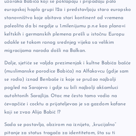
uzoraka Babića koji se poklapaju i pripadaju palo
europskoj haplo grupi I2a i predstavljaju staro europsko
stanovništvo koje obitava stari kontinent od vremena
paleolita da bi negdje u 1.milenijumu p.n.e kao planovi
keltskih i germanskih plemena prešli u istočnu Europu
odakle se tokom ranog srednjeg vijeka sa velikim
migracijama naroda došli na Balkan.
Dalje, sjetiće se valjda prezimenjak i kultne Babića bašće
(muslimanske porodice Babića) na Alfakovcu (gdje sam
se rodio) iznad Benbaše iz koje se pružao najbolji
pogled na Sarajevo i gdje su bili najbolji akšamluci
autohtonih Sarajlija. Otac me često tamo vodio na
ćevapčiće i cocktu a prijateljevao je sa gazdom kafane
koji se zvao Alija Babić !?
Sada se postavlja, obzirom na iznijeto, „krucijalno“
pitanje za status tragača za identitetom, šta su ti