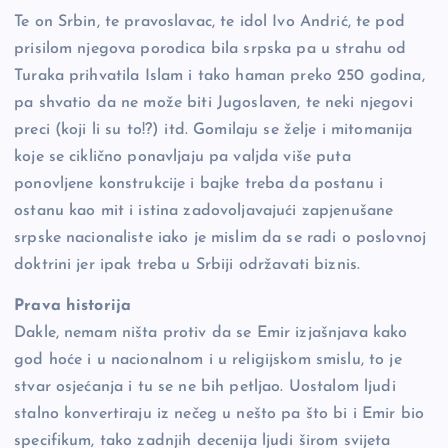
Te on Srbin, te pravoslavac, te idol Ivo Andrić, te pod
prisilom njegova porodica bila srpska pa u strahu od
Turaka prihvatila Islam i tako haman preko 250 godina,
pa shvatio da ne može biti Jugoslaven, te neki njegovi
preci (koji li su to!?) itd. Gomilaju se želje i mitomanija
koje se ciklično ponavljaju pa valjda više puta
ponovljene konstrukcije i bajke treba da postanu i
ostanu kao mit i istina zadovoljavajući zapjenušane
srpske nacionaliste iako je mislim da se radi o poslovnoj
doktrini jer ipak treba u Srbiji održavati biznis.
Prava historija
Dakle, nemam ništa protiv da se Emir izjašnjava kako
god hoće i u nacionalnom i u religijskom smislu, to je
stvar osjećanja i tu se ne bih petljao. Uostalom ljudi
stalno konvertiraju iz nečeg u nešto pa što bi i Emir bio
specifikum, tako zadnjih decenija ljudi širom svijeta