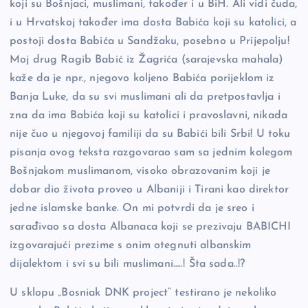
koji su Bošnjaci, muslimani, također i u BiH. Ali vidi čuda,
i u Hrvatskoj također ima dosta Babića koji su katolici, a
postoji dosta Babića u Sandžaku, posebno u Prijepolju!
Moj drug Ragib Babić iz Žagrića (sarajevska mahala)
kaže da je npr., njegovo koljeno Babića porijeklom iz
Banja Luke, da su svi muslimani ali da pretpostavlja i
zna da ima Babića koji su katolici i pravoslavni, nikada
nije čuo u njegovoj familiji da su Babići bili Srbi! U toku
pisanja ovog teksta razgovarao sam sa jednim kolegom
Bošnjakom muslimanom, visoko obrazovanim koji je
dobar dio života proveo u Albaniji i Tirani kao direktor
jedne islamske banke. On mi potvrdi da je sreo i
sarađivao sa dosta Albanaca koji se prezivaju BABICHI
izgovarajući prezime s onim otegnuti albanskim
dijalektom i svi su bili muslimani…..! Šta sada..!?
U sklopu „Bosniak DNK project“ testirano je nekoliko