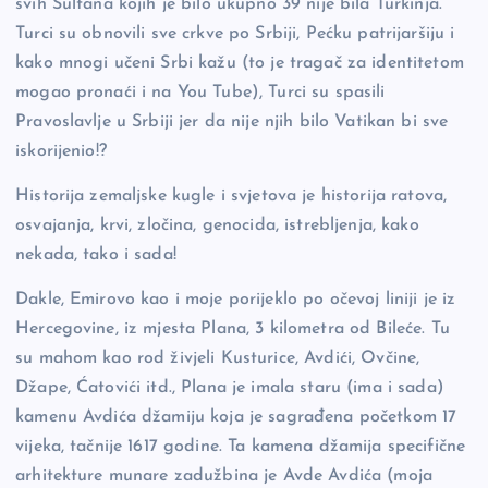
svih Sultana kojih je bilo ukupno 39 nije bila Turkinja.
Turci su obnovili sve crkve po Srbiji, Pećku patrijaršiju i
kako mnogi učeni Srbi kažu (to je tragač za identitetom
mogao pronaći i na You Tube), Turci su spasili
Pravoslavlje u Srbiji jer da nije njih bilo Vatikan bi sve
iskorijenio!?
Historija zemaljske kugle i svjetova je historija ratova,
osvajanja, krvi, zločina, genocida, istrebljenja, kako
nekada, tako i sada!
Dakle, Emirovo kao i moje porijeklo po očevoj liniji je iz
Hercegovine, iz mjesta Plana, 3 kilometra od Bileće. Tu
su mahom kao rod živjeli Kusturice, Avdići, Ovčine,
Džape, Ćatovići itd., Plana je imala staru (ima i sada)
kamenu Avdića džamiju koja je sagrađena početkom 17
vijeka, tačnije 1617 godine. Ta kamena džamija specifične
arhitekture munare zadužbina je Avde Avdića (moja