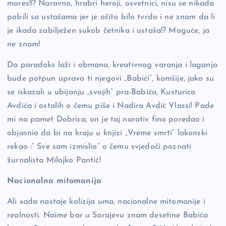
mores!!? Naravno, hrabri heroji, osvetnici, nisu se nikada
pobili sa ustašama jer je očito bilo tvrdo i ne znam da li
je ikada zabilježen sukob četnika i ustaša!? Moguće, ja
ne znam!
Da paradoks laži i obmana, kreativnog varanja i laganja
bude potpun upravo ti njegovi „Babići“, komšije, jako su
se iskazali u ubijanju „svojih“ pra-Babića, Kusturica
Avdića i ostalih o čemu piše i Nadira Avdić Vlassi! Pade
mi na pamet Dobrica, on je taj narativ fino poredao i
objasnio da bi na kraju u knjizi „Vreme smrti“ lakonski
rekao :“ Sve sam izmislio“ o čemu svjedoči poznati
žurnalista Milojko Pantić!
Nacionalna mitomanija
Ali sada nastaje kolizija uma, nacionalne mitomanije i
realnosti. Naime bar u Sarajevu znam desetine Babića