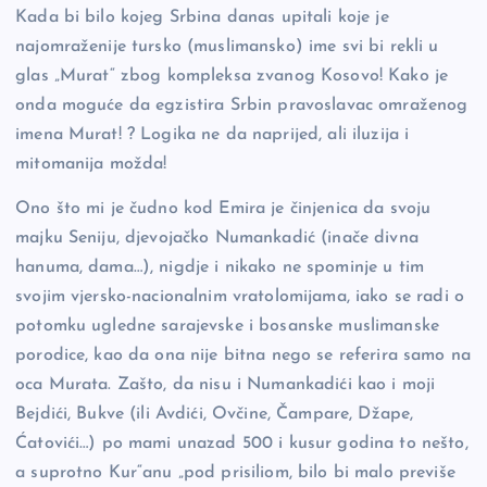
Kada bi bilo kojeg Srbina danas upitali koje je
najomraženije tursko (muslimansko) ime svi bi rekli u
glas „Murat“ zbog kompleksa zvanog Kosovo! Kako je
onda moguće da egzistira Srbin pravoslavac omraženog
imena Murat! ? Logika ne da naprijed, ali iluzija i
mitomanija možda!
Ono što mi je čudno kod Emira je činjenica da svoju
majku Seniju, djevojačko Numankadić (inače divna
hanuma, dama…), nigdje i nikako ne spominje u tim
svojim vjersko-nacionalnim vratolomijama, iako se radi o
potomku ugledne sarajevske i bosanske muslimanske
porodice, kao da ona nije bitna nego se referira samo na
oca Murata. Zašto, da nisu i Numankadići kao i moji
Bejdići, Bukve (ili Avdići, Ovčine, Čampare, Džape,
Ćatovići…) po mami unazad 500 i kusur godina to nešto,
a suprotno Kur“anu „pod prisiliom, bilo bi malo previše