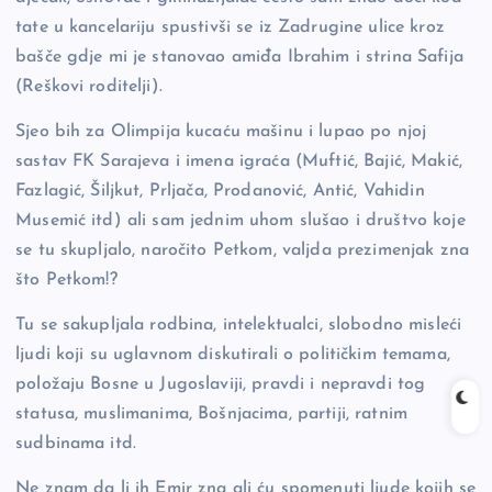
tate u kancelariju spustivši se iz Zadrugine ulice kroz
bašče gdje mi je stanovao amiđa Ibrahim i strina Safija
(Reškovi roditelji).
Sjeo bih za Olimpija kucaću mašinu i lupao po njoj
sastav FK Sarajeva i imena igraća (Muftić, Bajić, Makić,
Fazlagić, Šiljkut, Prljača, Prodanović, Antić, Vahidin
Musemić itd) ali sam jednim uhom slušao i društvo koje
se tu skupljalo, naročito Petkom, valjda prezimenjak zna
što Petkom!?
Tu se sakupljala rodbina, intelektualci, slobodno misleći
ljudi koji su uglavnom diskutirali o političkim temama,
položaju Bosne u Jugoslaviji, pravdi i nepravdi tog
statusa, muslimanima, Bošnjacima, partiji, ratnim
sudbinama itd.
Ne znam da li ih Emir zna ali ću spomenuti ljude kojih se