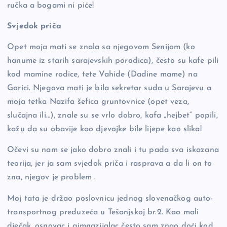
ručka a bogami ni piće!
Svjedok priča
Opet moja mati se znala sa njegovom Senijom (ko
hanume iz starih sarajevskih porodica), često su kafe pili
kod mamine rodice, tete Vahide (Dadine mame) na
Gorici. Njegova mati je bila sekretar suda u Sarajevu a
moja tetka Nazifa šefica gruntovnice (opet veza,
slučajna ili…), znale su se vrlo dobro, kafa „hejbet“ popili,
kažu da su obavije kao djevojke bile lijepe kao slika!
Očevi su nam se jako dobro znali i tu pada sva iskazana
teorija, jer ja sam svjedok priča i rasprava a da li on to
zna, njegov je problem .
Moj tata je držao poslovnicu jednog slovenačkog auto-
transportnog preduzeća u Tešanjskoj br.2. Kao mali
dječak, osnovac i gimnazijalac često sam znao doći kod