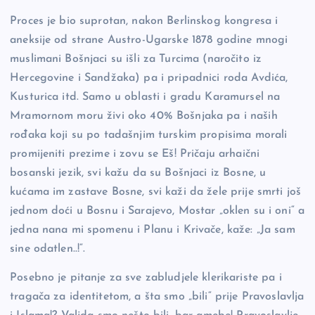
Proces je bio suprotan, nakon Berlinskog kongresa i
aneksije od strane Austro-Ugarske 1878 godine mnogi
muslimani Bošnjaci su išli za Turcima (naročito iz
Hercegovine i Sandžaka) pa i pripadnici roda Avdića,
Kusturica itd. Samo u oblasti i gradu Karamursel na
Mramornom moru živi oko 40% Bošnjaka pa i naših
rođaka koji su po tadašnjim turskim propisima morali
promijeniti prezime i zovu se Eš! Pričaju arhaični
bosanski jezik, svi kažu da su Bošnjaci iz Bosne, u
kućama im zastave Bosne, svi kaži da žele prije smrti još
jednom doći u Bosnu i Sarajevo, Mostar „oklen su i oni“ a
jedna nana mi spomenu i Planu i Krivače, kaže: „Ja sam
sine odatlen..!“.
Posebno je pitanje za sve zabludjele klerikariste pa i
tragača za identitetom, a šta smo „bili“ prije Pravoslavlja