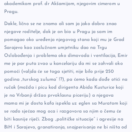
akademikom prof. dr Akšamijom, njegovim cimerom u
Pragu.
Dakle, lično se ne znamo ali sam ja jako dobro znao
njegove roditelje, dok je on bio u Pragu ja sam im
pomagao oko uređenja njegovog stana koji mu je Grad
Sarajevo kao zaslužnom umjetniku dao na Trgu
Oslobođenja i problema oko dimovoda i ventilacija, Emir
me je par puta zvao u kancelariju da mi se zahvali oko
pomoći (valjda će se toga sjetiti, nije bilo prije 250
godina „turskog zuluma“ !?), pa ćemo kada dođe otići na
ručak (možda i picu kod dirigenta Abida Kusturice koji
je na Vrbanji držao prvoklasnu piceriju) a njegova
mama mi je dosta kafa ispekla uz eglen sa Muratom koji
se rado sjećao mog oca i razgovora sa njim o čemu će
biti kasnije riječi. Zbog „političke situacije“ i agresije na
BiH i Sarajevo, granatiranja, snajperisanja ne bi ništa od