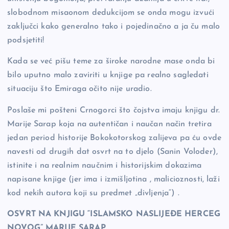
slobodnom misaonom dedukcijom se onda mogu izvući
zaključci kako generalno tako i pojedinačno a ja ču malo
podsjetiti!
Kada se već pišu teme za široke narodne mase onda bi
bilo uputno malo zaviriti u knjige pa realno sagledati
situaciju što Emiraga očito nije uradio.
Poslaše mi pošteni Crnogorci što čojstva imaju knjigu dr.
Marije Sarap koja na autentičan i naučan način tretira
jedan period historije Bokokotorskog zalijeva pa ću ovde
navesti od drugih dat osvrt na to djelo (Sanin Voloder),
istinite i na realnim naučnim i historijskim dokazima
napisane knjige (jer ima i izmišljotina , malicioznosti, laži
kod nekih autora koji su predmet „divljenja“) .
OSVRT NA KNJIGU “ISLAMSKO NASLIJEĐE HERCEG
NOVOG” MARIJE SARAP