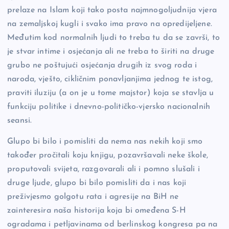
prelaze na Islam koji tako posta najmnogoljudnija vjera
na zemaljskoj kugli i svako ima pravo na opredijeljene.
Međutim kod normalnih ljudi to treba tu da se završi, to
je stvar intime i osjećanja ali ne treba to širiti na druge
grubo ne poštujući osjećanja drugih iz svog roda i
naroda, vješto, cikličnim ponavljanjima jednog te istog,
praviti iluziju (a on je u tome majstor) koja se stavlja u
funkciju politike i dnevno-političko-vjersko nacionalnih
seansi.
Glupo bi bilo i pomisliti da nema nas nekih koji smo
također pročitali koju knjigu, pozavršavali neke škole,
proputovali svijeta, razgovarali ali i pomno slušali i
druge ljude, glupo bi bilo pomisliti da i nas koji
preživjesmo golgotu rata i agresije na BiH ne
zainteresira naša historija koja bi omeđena S-H
ogradama i petljavinama od berlinskog kongresa pa na