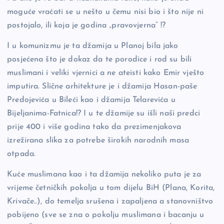
moguće vraćati se u nešto u čemu nisi bio i što nije ni
postojalo, ili koja je godina „pravovjerna“ !?
I u komunizmu je ta džamija u Planoj bila jako
posjećena što je dokaz da te porodice i rod su bili
muslimani i veliki vjernici a ne ateisti kako Emir vješto
imputira. Slične arhitekture je i džamija Hasan-paše
Predojevića u Bileći kao i džamija Telarevića u
Bijeljanima-Fatnica!? I u te džamije su išli naši predci
prije 400 i više godina tako da prezimenjakova
izrežirana slika za potrebe širokih narodnih masa
otpada.
Kuće muslimana kao i ta džamija nekoliko puta je za
vrijeme četničkih pokolja u tom dijelu BiH (Plana, Korita,
Krivače..), do temelja srušena i zapaljena a stanovništvo
pobijeno (sve se zna o pokolju muslimana i bacanju u