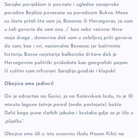
Sarajke porijeklom iz poznate i ugledne sarajevske
porodice Bejdića povezane sa porodicom Bukva. Mene
su često pitali šta sam ja, Bosanac ili Hercegovac, ja sam
u šali govorio da sam ono „i“ kao neko vezivno tkivo
moje drage , domovine dok sam u ozbiljnoj priči govorio
da sam, kao i svi, nacionalno Bosanac jer baštinimo
historiju Bosne najstarije balkanske države dok je
Hercegovina politički pridodata kao geografski pojam.
U suštini sam inficirani Sarajlija gradski i klupski!
Obojica smo jedinci!
On je odrastao na Gorici, ja na Koševskom brdu, to je 10
minuta lagane šetnje pored (onda postojeće) bašče
Delić bega pune slatkih jabuka i krušaka gdje se je išlo u
„pljačku“.
Obojica smo išli u istu osnovnu školu Hasan Kikić na