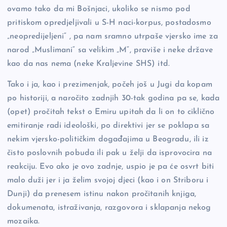
ovamo tako da mi Bošnjaci, ukoliko se nismo pod
pritiskom opredjeljivali u S-H naci-korpus, postadosmo
„neopredijeljeni“ , pa nam sramno utrpaše vjersko ime za
narod „Muslimani“ sa velikim „M“, praviše i neke države
kao da nas nema (neke Kraljevine SHS) itd.
Tako i ja, kao i prezimenjak, počeh još u Jugi da kopam
po historiji, a naročito zadnjih 30-tak godina pa se, kada
(opet) pročitah tekst o Emiru upitah da li on to ciklično
emitiranje radi ideološki, po direktivi jer se poklapa sa
nekim vjersko-političkim događajima u Beogradu, ili iz
čisto poslovnih pobuda ili pak u želji da isprovocira na
reakciju. Evo ako je ovo zadnje, uspio je pa će osvrt biti
malo duži jer i ja želim svojoj djeci (kao i on Striboru i
Dunji) da prenesem istinu nakon pročitanih knjiga,
dokumenata, istraživanja, razgovora i sklapanja nekog
mozaika.