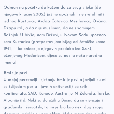
Odmah na početku da kažem da za svog vijeka (do
njegove ključne 2005.) još ne upoznah i ne sretoh niti
jednog Kusturicu, Avdića Ćatovića, Mesihovića, Ovčina,
Džapu itd., a da nije musliman, da ne spominjem
Bošnjak. U bivšoj nam Državi, u Novom Sadu upoznao
sam Kusturicu (pretpostavljam bijeg od četničke kame
1941., ili kolonizacija njegovih predaka iza 2.s.r.),
oženjenog Mađaricom, djeca su nosila naša narodna
imena!
Emir je prvi
U mojoj percepciji i sjećanju Emir je prvi a javljali su mi
se (slijedom posla i javnih aktivnosti) sa svih
kontinenata, SAD, Kanade, Australije, N Zelanda, Turske,
Albanije itd. Neki su dolazili u Bosnu da se vjenčaju i
građanski i šerijatski, to im je bio kao neki dug svojoj