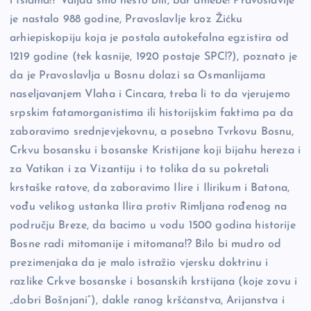
i Islama!? Valjda smo nešto bili, bar amebe! Pravoslavlje
je nastalo 988 godine, Pravoslavlje kroz Žićku
arhiepiskopiju koja je postala autokefalna egzistira od
1219 godine (tek kasnije, 1920 postaje SPC!?), poznato je
da je Pravoslavlja u Bosnu dolazi sa Osmanlijama
naseljavanjem Vlaha i Cincara, treba li to da vjerujemo
srpskim fatamorganistima ili historijskim faktima pa da
zaboravimo srednjevjekovnu, a posebno Tvrkovu Bosnu,
Crkvu bosansku i bosanske Kristijane koji bijahu hereza i
za Vatikan i za Vizantiju i to tolika da su pokretali
krstaške ratove, da zaboravimo Ilire i Ilirikum i Batona,
vođu velikog ustanka Ilira protiv Rimljana rođenog na
području Breze, da bacimo u vodu 1500 godina historije
Bosne radi mitomanije i mitomana!? Bilo bi mudro od
prezimenjaka da je malo istražio vjersku doktrinu i
razlike Crkve bosanske i bosanskih krstijana (koje zovu i
„dobri Bošnjani“), dakle ranog kršćanstva, Arijanstva i