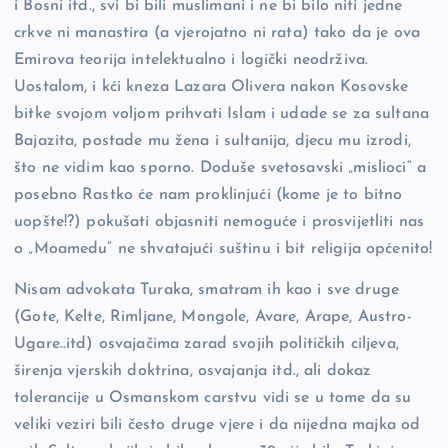
i Bosni itd., svi bi bili muslimani i ne bi bilo niti jedne
crkve ni manastira (a vjerojatno ni rata) tako da je ova
Emirova teorija intelektualno i logički neodrživa.
Uostalom, i kći kneza Lazara Olivera nakon Kosovske
bitke svojom voljom prihvati Islam i udade se za sultana
Bajazita, postade mu žena i sultanija, djecu mu izrodi,
što ne vidim kao sporno. Doduše svetosavski „mislioci“ a
posebno Rastko će nam proklinjući (kome je to bitno
uopšte!?) pokušati objasniti nemoguće i prosvijetliti nas
o „Moamedu“ ne shvatajući suštinu i bit religija općenito!
Nisam advokata Turaka, smatram ih kao i sve druge
(Gote, Kelte, Rimljane, Mongole, Avare, Arape, Austro-
Ugare..itd) osvajačima zarad svojih političkih ciljeva,
širenja vjerskih doktrina, osvajanja itd., ali dokaz
tolerancije u Osmanskom carstvu vidi se u tome da su
veliki veziri bili često druge vjere i da nijedna majka od