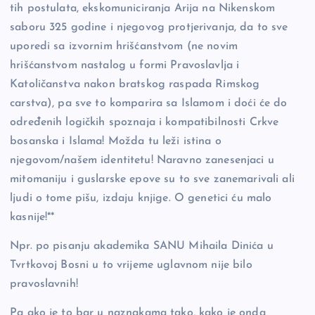
tih postulata, ekskomuniciranja Arija na Nikenskom
saboru 325 godine i njegovog protjerivanja, da to sve
uporedi sa izvornim hrišćanstvom (ne novim
hrišćanstvom nastalog u formi Pravoslavlja i
Katoličanstva nakon bratskog raspada Rimskog
carstva), pa sve to komparira sa Islamom i doći će do
određenih logičkih spoznaja i kompatibilnosti Crkve
bosanska i Islama! Možda tu leži istina o
njegovom/našem identitetu! Naravno zanesenjaci u
mitomaniju i guslarske epove su to sve zanemarivali ali
ljudi o tome pišu, izdaju knjige. O genetici ću malo
kasnije!**
Npr. po pisanju akademika SANU Mihaila Dinića u
Tvrtkovoj Bosni u to vrijeme uglavnom nije bilo
pravoslavnih!
Pa ako je to bar u naznakama tako, kako je onda