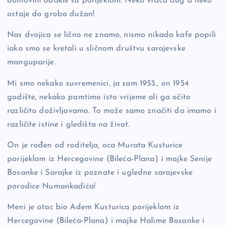
domovini odakle su porijeklom. Neko vraća dug a neko
ostaje do groba dužan!
Nas dvojica se lično ne znamo, nismo nikada kafe popili
iako smo se kretali u sličnom društvu sarajevske
manguparije.
Mi smo nekako suvremenici, ja sam 1953., on 1954
godište, nekako pamtimo isto vrijeme ali ga očito
različito doživljavamo. To može samo značiti da imamo i
različite istine i gledišta na život.
On je rođen od roditelja, oca Murata Kusturice
porijeklom iz Hercegovine (Bileća-Plana) i majke Senije
Bosanke i Sarajke iz poznate i ugledne sarajevske
porodice Numankadića!
Meni je otac bio Adem Kusturica porijeklom iz
Hercegovine (Bileća-Plana) i majke Halime Bosanke i