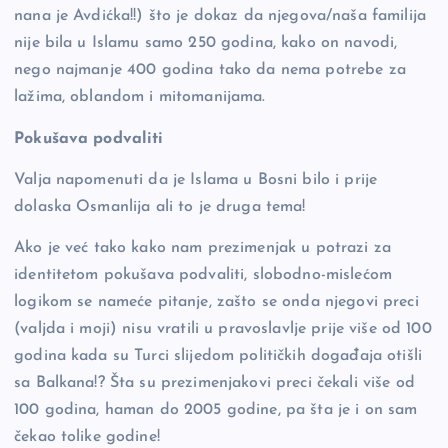
nana je Avdićka!!) što je dokaz da njegova/naša familija
nije bila u Islamu samo 250 godina, kako on navodi,
nego najmanje 400 godina tako da nema potrebe za
lažima, oblandom i mitomanijama.
Pokušava podvaliti
Valja napomenuti da je Islama u Bosni bilo i prije
dolaska Osmanlija ali to je druga tema!
Ako je već tako kako nam prezimenjak u potrazi za
identitetom pokušava podvaliti, slobodno-mislećom
logikom se nameće pitanje, zašto se onda njegovi preci
(valjda i moji) nisu vratili u pravoslavlje prije više od 100
godina kada su Turci slijedom političkih događaja otišli
sa Balkana!? Šta su prezimenjakovi preci čekali više od
100 godina, haman do 2005 godine, pa šta je i on sam
čekao tolike godine!