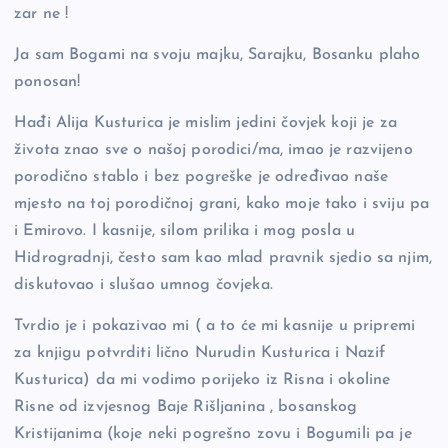
zar ne !
Ja sam Bogami na svoju majku, Sarajku, Bosanku plaho
ponosan!
Hađi Alija Kusturica je mislim jedini čovjek koji je za
života znao sve o našoj porodici/ma, imao je razvijeno
porodično stablo i bez pogreške je određivao naše
mjesto na toj porodičnoj grani, kako moje tako i sviju pa
i Emirovo. I kasnije, silom prilika i mog posla u
Hidrogradnji, često sam kao mlad pravnik sjedio sa njim,
diskutovao i slušao umnog čovjeka.
Tvrdio je i pokazivao mi ( a to će mi kasnije u pripremi
za knjigu potvrditi lično Nurudin Kusturica i Nazif
Kusturica) da mi vodimo porijeko iz Risna i okoline
Risne od izvjesnog Baje Rišljanina , bosanskog
Kristijanima (koje neki pogrešno zovu i Bogumili pa je