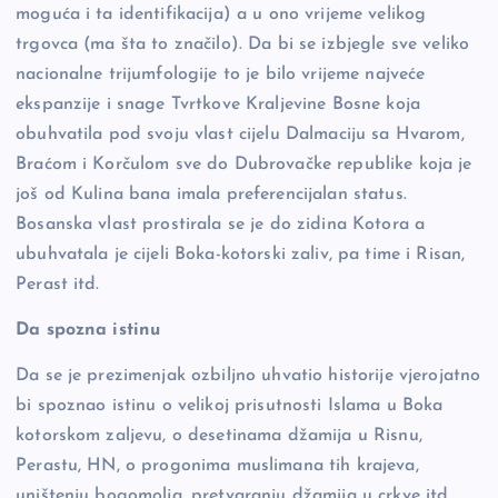
moguća i ta identifikacija) a u ono vrijeme velikog
trgovca (ma šta to značilo). Da bi se izbjegle sve veliko
nacionalne trijumfologije to je bilo vrijeme najveće
ekspanzije i snage Tvrtkove Kraljevine Bosne koja
obuhvatila pod svoju vlast cijelu Dalmaciju sa Hvarom,
Braćom i Korčulom sve do Dubrovačke republike koja je
još od Kulina bana imala preferencijalan status.
Bosanska vlast prostirala se je do zidina Kotora a
ubuhvatala je cijeli Boka-kotorski zaliv, pa time i Risan,
Perast itd.
Da spozna istinu
Da se je prezimenjak ozbiljno uhvatio historije vjerojatno
bi spoznao istinu o velikoj prisutnosti Islama u Boka
kotorskom zaljevu, o desetinama džamija u Risnu,
Perastu, HN, o progonima muslimana tih krajeva,
uništenju bogomolja, pretvaranju džamija u crkve itd.,