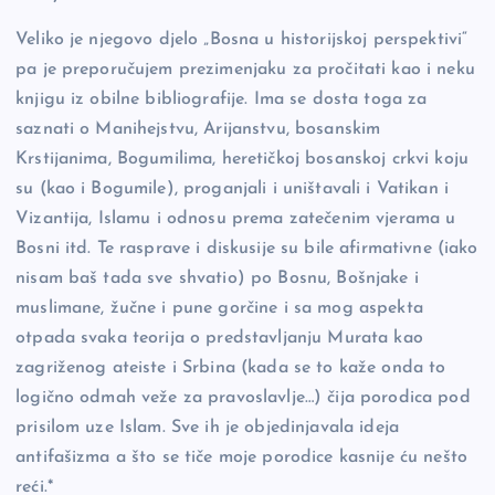
Veliko je njegovo djelo „Bosna u historijskoj perspektivi“
pa je preporučujem prezimenjaku za pročitati kao i neku
knjigu iz obilne bibliografije. Ima se dosta toga za
saznati o Manihejstvu, Arijanstvu, bosanskim
Krstijanima, Bogumilima, heretičkoj bosanskoj crkvi koju
su (kao i Bogumile), proganjali i uništavali i Vatikan i
Vizantija, Islamu i odnosu prema zatečenim vjerama u
Bosni itd. Te rasprave i diskusije su bile afirmativne (iako
nisam baš tada sve shvatio) po Bosnu, Bošnjake i
muslimane, žučne i pune gorčine i sa mog aspekta
otpada svaka teorija o predstavljanju Murata kao
zagriženog ateiste i Srbina (kada se to kaže onda to
logično odmah veže za pravoslavlje…) čija porodica pod
prisilom uze Islam. Sve ih je objedinjavala ideja
antifašizma a što se tiče moje porodice kasnije ću nešto
reći.*