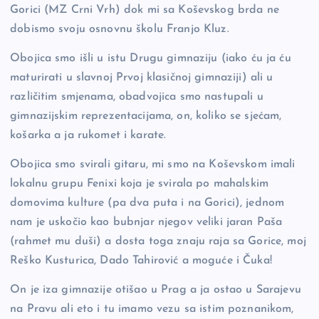
Gorici (MZ Crni Vrh) dok mi sa Koševskog brda ne
dobismo svoju osnovnu školu Franjo Kluz.
Obojica smo išli u istu Drugu gimnaziju (iako ću ja ću
maturirati u slavnoj Prvoj klasičnoj gimnaziji) ali u
različitim smjenama, obadvojica smo nastupali u
gimnazijskim reprezentacijama, on, koliko se sjećam,
košarka a ja rukomet i karate.
Obojica smo svirali gitaru, mi smo na Koševskom imali
lokalnu grupu Fenixi koja je svirala po mahalskim
domovima kulture (pa dva puta i na Gorici), jednom
nam je uskočio kao bubnjar njegov veliki jaran Paša
(rahmet mu duši) a dosta toga znaju raja sa Gorice, moj
Reško Kusturica, Dado Tahirović a moguće i Čuka!
On je iza gimnazije otišao u Prag a ja ostao u Sarajevu
na Pravu ali eto i tu imamo vezu sa istim poznanikom,