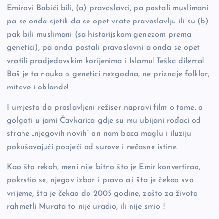
Emirovi Babići bili, (a) pravoslavci, pa postali muslimani
pa se onda sjetili da se opet vrate pravoslavlju ili su (b)
pak bili muslimani (sa historijskom genezom prema
genetici), pa onda postali pravoslavni a onda se opet
vratili pradjedovskim korijenima i Islamu! Teška dilema!
Baš je ta nauka o genetici nezgodna, ne priznaje folklor,
mitove i oblande!
I umjesto da proslavljeni režiser napravi film o tome, o
golgoti u jami Čavkarica gdje su mu ubijani rođaci od
strane „njegovih novih“ on nam baca maglu i iluziju
pokušavajući pobjeći od surove i nečasne istine.
Kao što rekoh, meni nije bitno što je Emir konvertirao,
pokrstio se, njegov izbor i pravo ali šta je čekao svo
vrijeme, šta je čekao do 2005 godine, zašto za života
rahmetli Murata to nije uradio, ili nije smio !