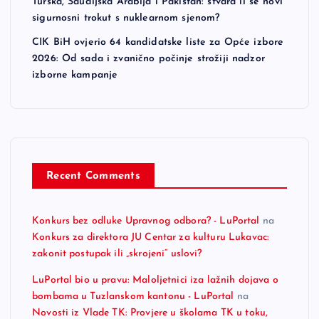
Turska, Saudijska Arabija i Pakistan: stvara li se novi
sigurnosni trokut s nuklearnom sjenom?
CIK BiH ovjerio 64 kandidatske liste za Opće izbore
2026: Od sada i zvanično počinje strožiji nadzor
izborne kampanje
Recent Comments
Konkurs bez odluke Upravnog odbora? - LuPortal
na
Konkurs za direktora JU Centar za kulturu Lukavac:
zakonit postupak ili „skrojeni“ uslovi?
LuPortal bio u pravu: Maloljetnici iza lažnih dojava o
bombama u Tuzlanskom kantonu - LuPortal
na
Novosti iz Vlade TK: Provjere u školama TK u toku,