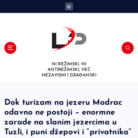
S
k
i
p
t
o
c
o
n
NI REŽIMSKI, NI
t
ANTIREŽIMSKI, VEĆ
e
NEZAVISNI I GRAĐANSKI
n
t
Dok turizam na jezeru Modrac
odavno ne postoji – enormne
zarade na slanim jezercima u
Tuzli, i puni džepovi i “privatnika”