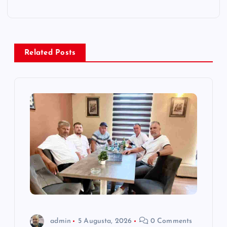
g
a
Related Posts
c
i
j
a
č
l
a
admin
5 Augusta, 2026
0 Comments