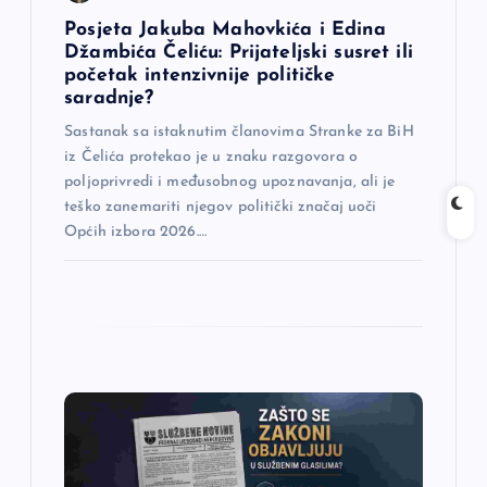
n
Posjeta Jakuba Mahovkića i Edina
Džambića Čeliću: Prijateljski susret ili
a
početak intenzivnije političke
saradnje?
k
Sastanak sa istaknutim članovima Stranke za BiH
iz Čelića protekao je u znaku razgovora o
a
poljoprivredi i međusobnog upoznavanja, ali je
teško zanemariti njegov politički značaj uoči
Općih izbora 2026.…