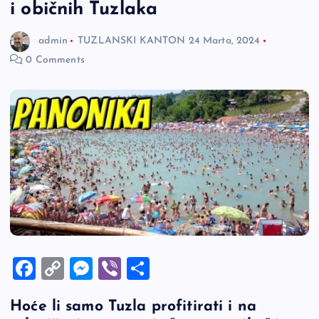
i običnih Tuzlaka
admin
TUZLANSKI KANTON
24 Marta, 2024
0 Comments
F
C
M
Vi
S
a
o
es
b
h
Hoće li samo Tuzla profitirati i na
c
p
se
er
ar