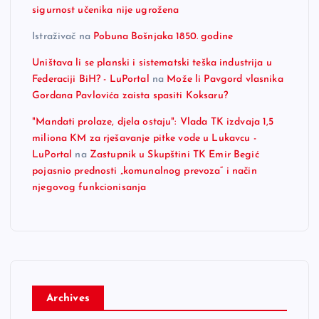
sigurnost učenika nije ugrožena
Istraživač
na
Pobuna Bošnjaka 1850. godine
Uništava li se planski i sistematski teška industrija u
Federaciji BiH? - LuPortal
na
Može li Pavgord vlasnika
Gordana Pavlovića zaista spasiti Koksaru?
"Mandati prolaze, djela ostaju": Vlada TK izdvaja 1,5
miliona KM za rješavanje pitke vode u Lukavcu -
LuPortal
na
Zastupnik u Skupštini TK Emir Begić
pojasnio prednosti „komunalnog prevoza“ i način
njegovog funkcionisanja
Archives