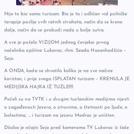
Nije to bio samo turizam. Bio je to i odličan vid psihičke
terapije poslije svih ratnih strahota, način da se krene
dalje, način da se probudi nada u bolje sutra.
A sve je počelo VIZIJOM jednog čovjeka: prvog
načelnika opštine Lukavac, rhm. Seada Hasanhodžića –
Seje.
A ONDA, kada se shvatilo koliko je na sve načine
koristan, i prije svega ISPLATAN turizam – KRENULA JE
MEDIJSKA HAJKA IZ TUZLE!!!!
Počeli su na TVTK i u drugim tuzlanskim medijima vijesti
o zagađenosti Jezera, o otrovima, o štetnosti po ljude, o
bolestima, … i turizam na jezeru Modrac je uništen.
Džaba je očajni Sejo pred kamerama TV Lukavac iz čaše