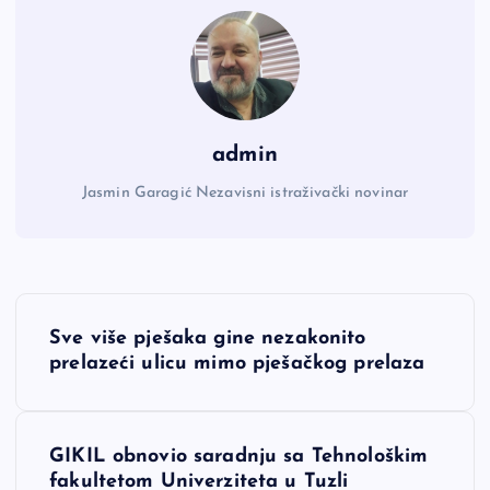
admin
Jasmin Garagić Nezavisni istraživački novinar
N
Sve više pješaka gine nezakonito
a
prelazeći ulicu mimo pješačkog prelaza
v
GIKIL obnovio saradnju sa Tehnološkim
i
fakultetom Univerziteta u Tuzli