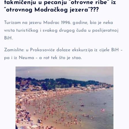
takmičenju u pecanju “otrovne ribe” iz
e
y
n
e
“otrovnog Modračkog jezera”???
b
Li
g
Turizam na jezeru Modrac 1996. godine, bio je neka
o
n
er
vrsta turističkog i svakog drugog čuda u poslijeratnoj
o
k
BiH.
k
Zamislite: u Prokosoviće dolaze ekskurzija iz cijele BiH –
pa i iz Neuma – a rat tek što je stao.