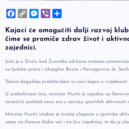
F
C
M
Vi
S
a
o
es
b
h
Kajaci će omogućiti dalji razvoj klub
c
p
se
er
ar
čime se promiče zdrav život i aktivn
e
y
n
e
zajednici.
b
Li
g
o
n
er
Juče je u Diviču kod Zvornika održana svečana ceremonija 
o
k
za ljudska prava i izbjeglice Bosne i Hercegovine, dr. Sevli
k
Tokom događaja predstavljeni su novi kajaci u vrijednost
U simboličnom činu, ministar Hurtić je zajedno sa članov
označivši početak nove ere u razvoju sportskih aktivnosti 
Ministar Hurtić istakao je značaj ulaganja u sportske aktiv
samo na članove kluba već i na širu zajednicu, te da je u