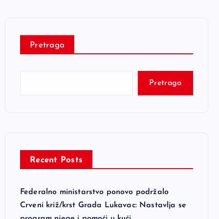
Pretraga
Pretraga
Recent Posts
Federalno ministarstvo ponovo podržalo
Crveni križ/krst Grada Lukavac: Nastavlja se
program njege i pomoći u kući