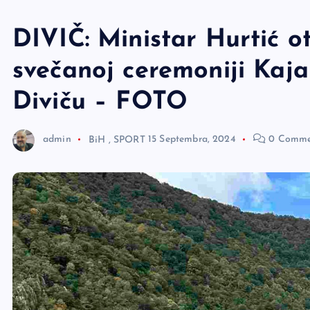
e
r
DIVIČ: Ministar Hurtić 
svečanoj ceremoniji Kaja
Diviču – FOTO
admin
BiH
,
SPORT
15 Septembra, 2024
0 Comme