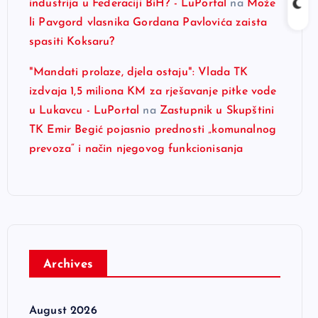
industrija u Federaciji BiH? - LuPortal
na
Može
li Pavgord vlasnika Gordana Pavlovića zaista
spasiti Koksaru?
"Mandati prolaze, djela ostaju": Vlada TK
izdvaja 1,5 miliona KM za rješavanje pitke vode
u Lukavcu - LuPortal
na
Zastupnik u Skupštini
TK Emir Begić pojasnio prednosti „komunalnog
prevoza“ i način njegovog funkcionisanja
Archives
August 2026