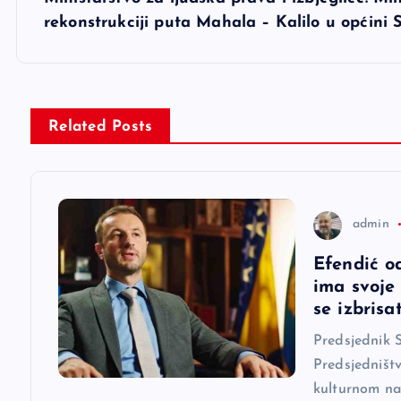
v
rekonstrukciji puta Mahala – Kalilo u općin
i
g
Related Posts
a
c
admin
i
Efendić o
ima svoje
j
se izbrisat
Predsjednik 
a
Predsjedništ
kulturnom na