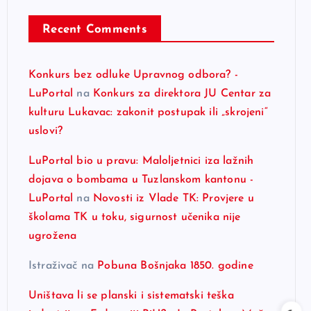
Recent Comments
Konkurs bez odluke Upravnog odbora? -
LuPortal
na
Konkurs za direktora JU Centar za
kulturu Lukavac: zakonit postupak ili „skrojeni“
uslovi?
LuPortal bio u pravu: Maloljetnici iza lažnih
dojava o bombama u Tuzlanskom kantonu -
LuPortal
na
Novosti iz Vlade TK: Provjere u
školama TK u toku, sigurnost učenika nije
ugrožena
Istraživač
na
Pobuna Bošnjaka 1850. godine
Uništava li se planski i sistematski teška