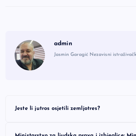
admin
Jasmin Garagić Nezavisni istraživačk
N
Jeste li jutros osjetili zemljotres?
a
Ministarstvo za ljudska prava i izbjeglice: M