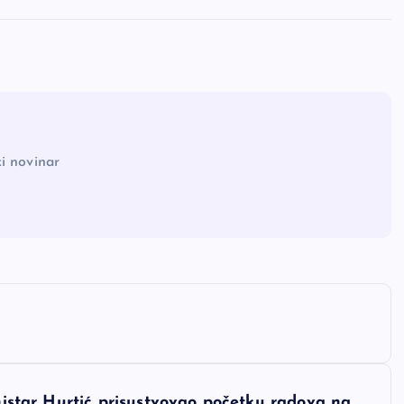
i novinar
inistar Hurtić prisustvovao početku radova na