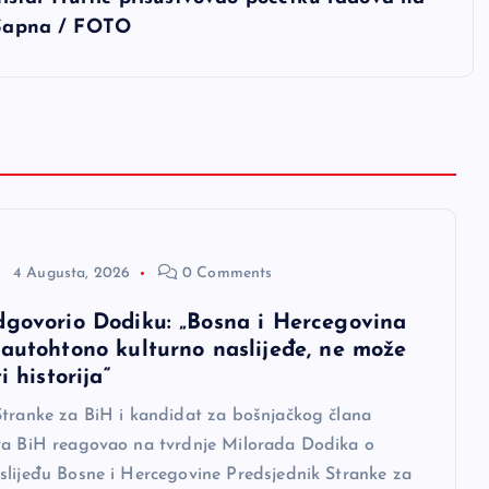
i Sapna / FOTO
4 Augusta, 2026
0 Comments
dgovorio Dodiku: „Bosna i Hercegovina
 autohtono kulturno naslijeđe, ne može
i historija“
Stranke za BiH i kandidat za bošnjačkog člana
va BiH reagovao na tvrdnje Milorada Dodika o
slijeđu Bosne i Hercegovine Predsjednik Stranke za