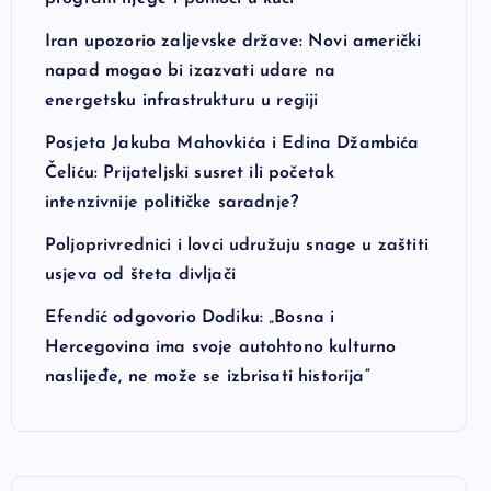
Iran upozorio zaljevske države: Novi američki
napad mogao bi izazvati udare na
energetsku infrastrukturu u regiji
Posjeta Jakuba Mahovkića i Edina Džambića
Čeliću: Prijateljski susret ili početak
intenzivnije političke saradnje?
Poljoprivrednici i lovci udružuju snage u zaštiti
usjeva od šteta divljači
Efendić odgovorio Dodiku: „Bosna i
Hercegovina ima svoje autohtono kulturno
naslijeđe, ne može se izbrisati historija“