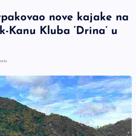
otpakovao nove kajake na
k-Kanu Kluba ‘Drina’ u
nts