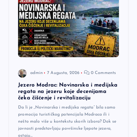
admin
7 Augusta, 2026
0 Comments
Jezero Modrac: Novinarska i medijska
regata na jezeru koje decenijama
čeka čišćenje i revitalizaciju
Da li je „Novinarska i medijska regata“ bila samo
promocija turističkog potencijala Modraca ili i
nešto malo više u kontekstu skorih izbora? Dok se
javnosti predstavljaju površinske ljepote jezera,
ostaju…