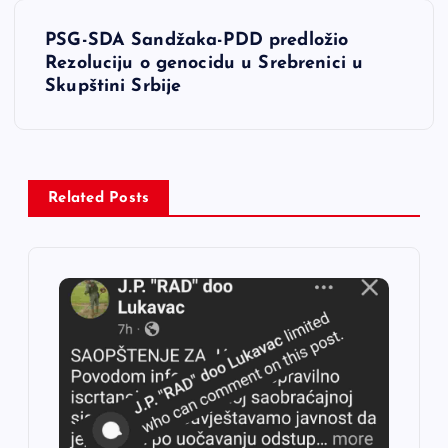
g
PSG-SDA Sandžaka-PDD predložio
Rezoluciju o genocidu u Srebrenici u
a
Skupštini Srbije
c
i
Related Posts
j
a
č
l
a