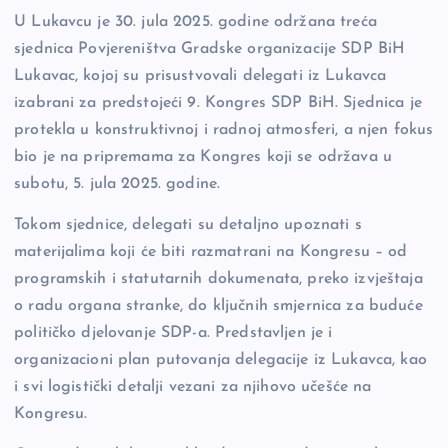
o
n
er
U Lukavcu je 30. jula 2025. godine održana treća
o
k
sjednica Povjereništva Gradske organizacije SDP BiH
k
Lukavac, kojoj su prisustvovali delegati iz Lukavca
izabrani za predstojeći 9. Kongres SDP BiH. Sjednica je
protekla u konstruktivnoj i radnoj atmosferi, a njen fokus
bio je na pripremama za Kongres koji se održava u
subotu, 5. jula 2025. godine.
Tokom sjednice, delegati su detaljno upoznati s
materijalima koji će biti razmatrani na Kongresu – od
programskih i statutarnih dokumenata, preko izvještaja
o radu organa stranke, do ključnih smjernica za buduće
političko djelovanje SDP-a. Predstavljen je i
organizacioni plan putovanja delegacije iz Lukavca, kao
i svi logistički detalji vezani za njihovo učešće na
Kongresu.