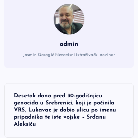
admin
Jasmin Garagić Nezavisni istraživački novinar
N
Desetak dana pred 30-godišnjicu
a
genocida u Srebrenici, koji je počinila
VRS, Lukavac je dobio ulicu po imenu
v
pripadnika te iste vojske – Srđanu
Aleksiću
i