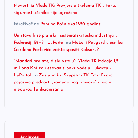
Novosti iz Vlade TK: Provjere u školama TK u toku,
sigurnost učenika nije ugrožena
Istraživač
na
Pobuna Bošnjaka 1850. godine
Uništava li se planski i sistematski teška industrija u
Federaciji BiH? - LuPortal
na
Može li Pavgord vlasnika
Gordana Pavlovića zaista spasiti Koksaru?
"Mandati prolaze, djela ostaju": Vlada TK izdvaja 1,5
miliona KM za rješavanje pitke vode u Lukavcu -
LuPortal
na
Zastupnik u Skupštini TK Emir Begić
pojasnio prednosti „komunalnog prevoza“ i način
njegovog funkcionisanja
Archives