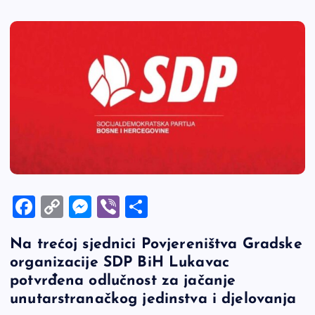
F
C
M
Vi
S
a
o
es
b
h
Na trećoj sjednici Povjereništva Gradske
c
p
se
er
ar
organizacije SDP BiH Lukavac
e
y
n
e
potvrđena odlučnost za jačanje
b
Li
g
unutarstranačkog jedinstva i djelovanja