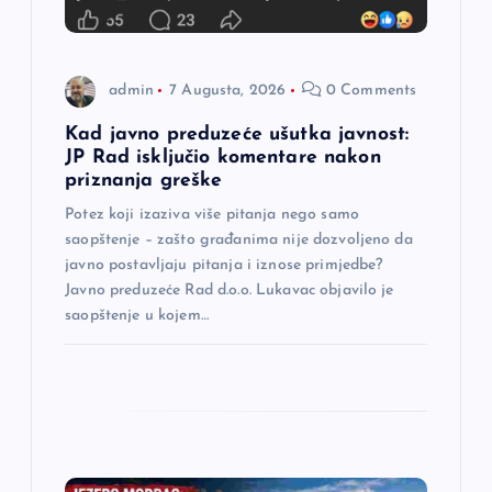
n
a
admin
7 Augusta, 2026
0 Comments
k
Kad javno preduzeće ušutka javnost:
JP Rad isključio komentare nakon
priznanja greške
a
Potez koji izaziva više pitanja nego samo
saopštenje – zašto građanima nije dozvoljeno da
javno postavljaju pitanja i iznose primjedbe?
Javno preduzeće Rad d.o.o. Lukavac objavilo je
saopštenje u kojem…