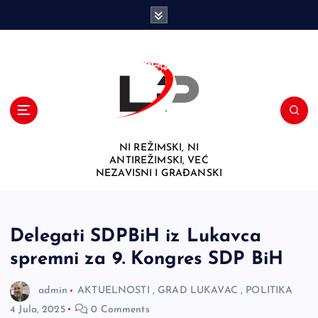
S
k
i
p
t
o
c
o
n
NI REŽIMSKI, NI
t
ANTIREŽIMSKI, VEĆ
e
NEZAVISNI I GRAĐANSKI
n
t
Delegati SDPBiH iz Lukavca
spremni za 9. Kongres SDP BiH
admin
AKTUELNOSTI
,
GRAD LUKAVAC
,
POLITIKA
4 Jula, 2025
0 Comments