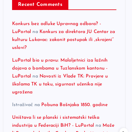
Recent Comments
Konkurs bez odluke Upravnog odbora? -
LuPortal
na
Konkurs za direktora JU Centar za
kulturu Lukavac: zakonit postupak ili „skrojeni“
uslovi?
LuPortal bio u pravu: Maloljetnici iza lažnih
dojava o bombama u Tuzlanskom kantonu -
LuPortal
na
Novosti iz Vlade TK: Provjere u
školama TK u toku, sigurnost učenika nije
ugrožena
Istraživač
na
Pobuna Bošnjaka 1850. godine
Uništava li se planski i sistematski teška
industrija u Federaciji BiH? - LuPortal
na
Može