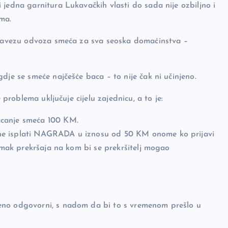
 jedna garnitura Lukavačkih vlasti do sada nije ozbiljno i
ma.
 obavezu odvoza smeća za sva seoska domaćinstva –
dje se smeće najčešće baca – to nije čak ni učinjeno.
 problema uključuje cijelu zajednicu, a to je:
acanje smeća 100 KM.
ne isplati NAGRADA u iznosu od 50 KM onome ko prijavi
nimak prekršaja na kom bi se prekršitelj mogao
eno odgovorni, s nadom da bi to s vremenom prešlo u