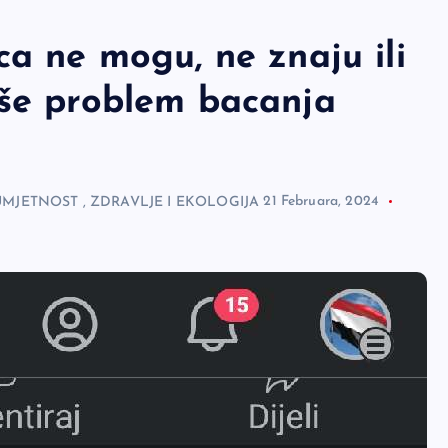
ca ne mogu, ne znaju ili
eše problem bacanja
 UMJETNOST
,
ZDRAVLJE I EKOLOGIJA
21 Februara, 2024