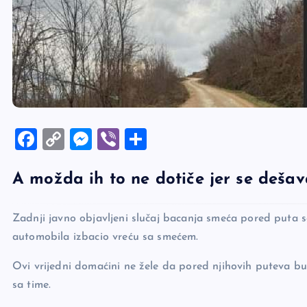
F
C
M
Vi
S
a
o
es
b
h
A možda ih to ne dotiče jer se dešav
c
p
se
er
ar
e
y
n
e
Zadnji javno objavljeni slučaj bacanja smeća pored puta se
b
Li
g
automobila izbacio vreću sa smećem.
o
n
er
o
k
Ovi vrijedni domaćini ne žele da pored njihovih puteva bu
sa time.
k