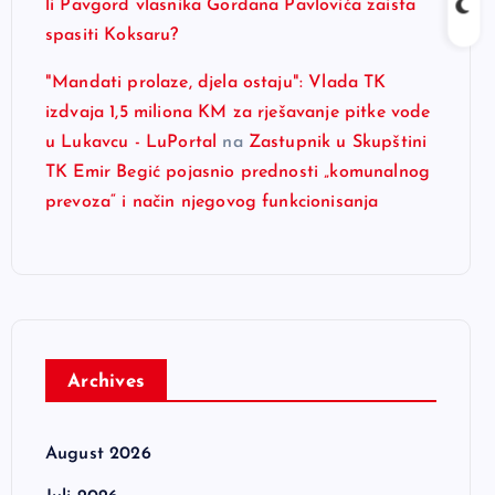
li Pavgord vlasnika Gordana Pavlovića zaista
spasiti Koksaru?
"Mandati prolaze, djela ostaju": Vlada TK
izdvaja 1,5 miliona KM za rješavanje pitke vode
u Lukavcu - LuPortal
na
Zastupnik u Skupštini
TK Emir Begić pojasnio prednosti „komunalnog
prevoza“ i način njegovog funkcionisanja
Archives
August 2026