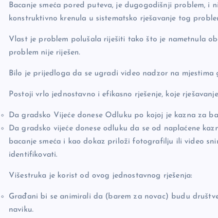
Bacanje smeća pored puteva, je dugogodišnji problem, i ni
konstruktivno krenula u sistematsko rješavanje tog proble
Vlast je problem polušala riješiti tako što je nametnula
problem nije riješen.
Bilo je prijedloga da se ugradi video nadzor na mjestima g
Postoji vrlo jednostavno i efikasno rješenje, koje rješavanje
Da gradsko Vijeće donese Odluku po kojoj je kazna za b
Da gradsko vijeće donese odluku da se od naplaćene kaz
bacanje smeća i kao dokaz priloži fotografilju ili video s
identifikovati.
Višestruka je korist od ovog jednostavnog rješenja:
Građani bi se animirali da (barem za novac) budu društv
naviku.