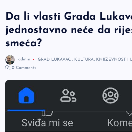
e
r
Da li vlasti Grada Lukav
jednostavno neće da rij
smeća?
admin
GRAD LUKAVAC
,
KULTURA, KNJIŽEVNOST I
0 Comments