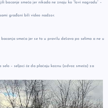
jili bacanje smeća jer nikada ne znaju ko “lovi nagradu” –
sami građani bili video nadzor.
a bacanja smeća jer se to u pravilu dešava po selima a ne u
a selo – seljaci će da plaćaju kaznu (odvoz smeća) za