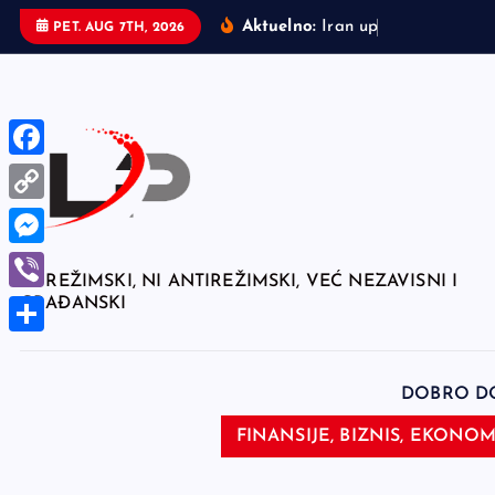
S
Aktuelno:
I
r
a
n
u
p
o
z
o
r
i
o
PET. AUG 7TH, 2026
k
i
p
t
o
F
c
a
C
o
c
n
o
M
e
NI REŽIMSKI, NI ANTIREŽIMSKI, VEĆ NEZAVISNI I
t
p
e
GRAĐANSKI
V
e
b
y
s
i
n
o
S
L
s
t
b
o
h
i
DOBRO D
e
e
k
a
n
FINANSIJE, BIZNIS, EKONOMI
n
r
r
k
g
e