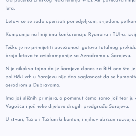
Od početka zimskog reda letenja Wizz Air povećava liniju
b
Li
g
leta.
o
n
er
Letovi će se sada operisati ponedjeljkom, srijedom, petko
o
k
k
Kompanija na liniji ima konkurenciju Ryanaira i TUI-a, izv
Teško je ne primijetiti povezanost gotovo totalnog prekid
broja letova te aviokompanije sa Aerodroma u Sarajevu.
Nije nikakva tajna da je Sarajevo danas za BiH ono što je
politički vrh u Sarajevu nije dao saglasnost da se human
aerodrom u Dubravama.
Ima još sličnih primjera, a pomenut ćemo samo još teoriju 
Vogošću i još neke dijelove drugih predgrađa Sarajeva.
U stvari, Tuzla i Tuzlanski kanton, i njihov ubrzan razvoj su