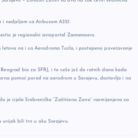
 Sarajevo – London Luton sa dva na čak četiri sedmična
m i nedjeljom sa Airbusom A321.
ijestio je regionalni avioportal Zamamaero.
a letova na i sa Aerodroma Tuzla, i postepeno povećavanje
 Beograd bio za SFRJ, i to seže još do ratnih dana kada
itarna pomoć pored na aerodrom u Sarajevu, dostavlja i na
da je cijela Srebrenička “Zaštićena Zona” razmijenjena za
 uvijek bili trn u oku Sarajevu.