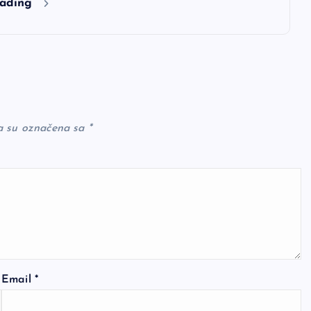
eading
a su označena sa
*
Email
*