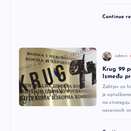
l
Continue r
a
n
a
admin
Krug 99 p
k
Između pr
a
Zahtjev za h
je optužbama 
na strategiju
nezavisnih in