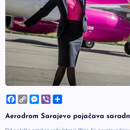
F
C
M
Vi
S
a
o
es
b
h
Aerodrom Sarajevo pojačava saradnj
c
p
se
er
ar
e
y
n
e