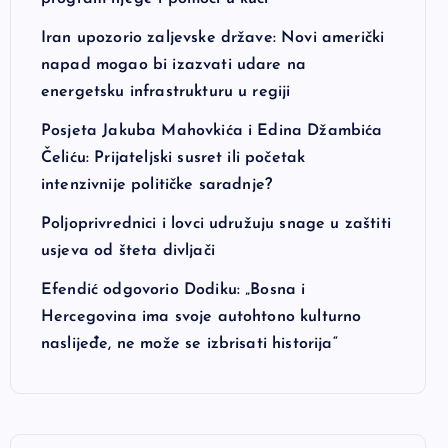
Iran upozorio zaljevske države: Novi američki
napad mogao bi izazvati udare na
energetsku infrastrukturu u regiji
Posjeta Jakuba Mahovkića i Edina Džambića
Čeliću: Prijateljski susret ili početak
intenzivnije političke saradnje?
Poljoprivrednici i lovci udružuju snage u zaštiti
usjeva od šteta divljači
Efendić odgovorio Dodiku: „Bosna i
Hercegovina ima svoje autohtono kulturno
naslijeđe, ne može se izbrisati historija“