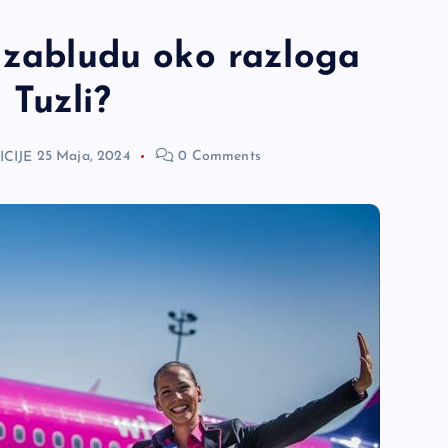
u zabludu oko razloga
 Tuzli?
ICIJE
25 Maja, 2024
0 Comments