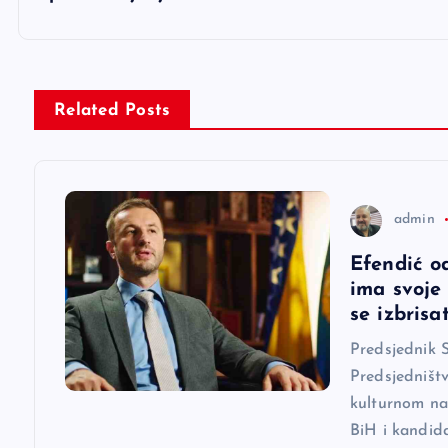
i
g
Related Posts
a
c
admin
i
Efendić o
ima svoje
j
se izbrisat
Predsjednik 
a
Predsjedništ
kulturnom na
č
BiH i kandid