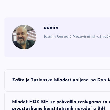
admin
Jasmin Garagić Nezavisni istraživačk
N
Zašto je Tuzlanska Mladost ubijena na Dan 
a
v
Mladež HDZ BiH se pohvalila zaslugama za us
predstavljanje konstitutivnih naroda” u BiH