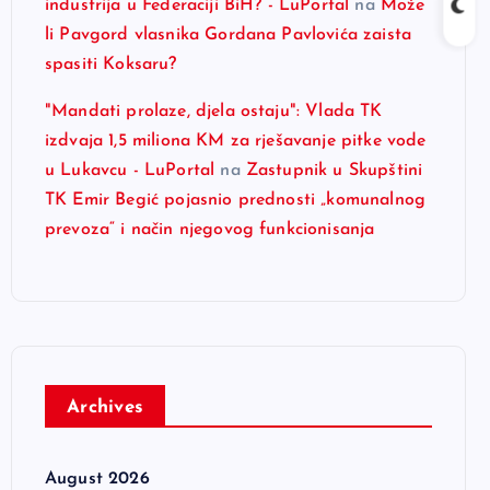
industrija u Federaciji BiH? - LuPortal
na
Može
li Pavgord vlasnika Gordana Pavlovića zaista
spasiti Koksaru?
"Mandati prolaze, djela ostaju": Vlada TK
izdvaja 1,5 miliona KM za rješavanje pitke vode
u Lukavcu - LuPortal
na
Zastupnik u Skupštini
TK Emir Begić pojasnio prednosti „komunalnog
prevoza“ i način njegovog funkcionisanja
Archives
August 2026