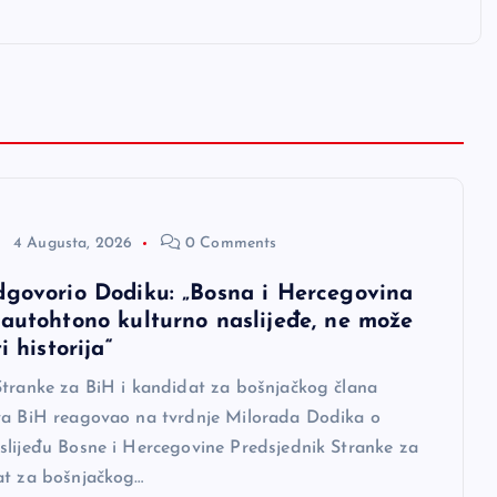
4 Augusta, 2026
0 Comments
dgovorio Dodiku: „Bosna i Hercegovina
 autohtono kulturno naslijeđe, ne može
i historija“
Stranke za BiH i kandidat za bošnjačkog člana
va BiH reagovao na tvrdnje Milorada Dodika o
slijeđu Bosne i Hercegovine Predsjednik Stranke za
at za bošnjačkog…