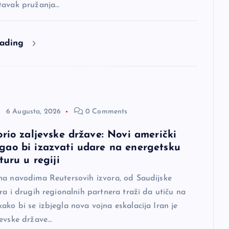
tavak pružanja…
eading
6 Augusta, 2026
0 Comments
orio zaljevske države: Novi američki
ao bi izazvati udare na energetsku
turu u regiji
ma navodima Reutersovih izvora, od Saudijske
ra i drugih regionalnih partnera traži da utiču na
ko bi se izbjegla nova vojna eskalacija Iran je
jevske države…