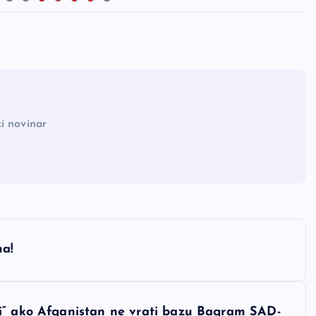
0
1
2
3
4
i novinar
ma!
i“ ako Afganistan ne vrati bazu Bagram SAD-