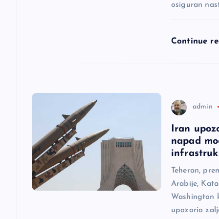
č
osiguran nas
l
Continue r
a
n
a
admin
Iran upoz
k
napad mog
infrastruk
a
Teheran, pre
Arabije, Kata
Washington ka
upozorio zal