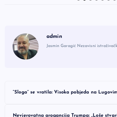
admin
Jasmin Garagić Nezavisni istraživačk
N
“Sloga” se vratila: Visoka pobjeda na Lugovi
a
Nevjerovatna arogancija Trumpa: „Loše stvar