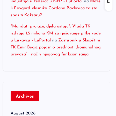
industrija u Federaciji BiH? - LuPortal
na
Može
li Pavgord vlasnika Gordana Pavlovića zaista
spasiti Koksaru?
"Mandati prolaze, djela ostaju": Vlada TK
izdvaja 1,5 miliona KM za rješavanje pitke vode
u Lukavcu - LuPortal
na
Zastupnik u Skupštini
TK Emir Begić pojasnio prednosti „komunalnog
prevoza“ i način njegovog funkcionisanja
Archives
August 2026