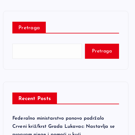
Pretraga
Pretraga
Recent Posts
Federalno ministarstvo ponovo podržalo
Crveni križ/krst Grada Lukavac: Nastavlja se
program njege i pomoći u kući