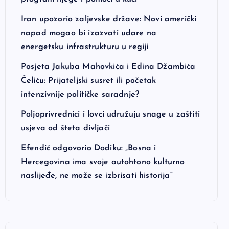
Iran upozorio zaljevske države: Novi američki
napad mogao bi izazvati udare na
energetsku infrastrukturu u regiji
Posjeta Jakuba Mahovkića i Edina Džambića
Čeliću: Prijateljski susret ili početak
intenzivnije političke saradnje?
Poljoprivrednici i lovci udružuju snage u zaštiti
usjeva od šteta divljači
Efendić odgovorio Dodiku: „Bosna i
Hercegovina ima svoje autohtono kulturno
naslijeđe, ne može se izbrisati historija“