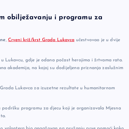
m obilježavanju i programu za
ine
,
Crveni križ/krst Grada Lukavca
učestvovao je u dvije
u Lukavcu, gdje je odana počast herojima i žrtvama rata.
a akademija, na kojoj su dodijeljena priznanja zaslužnim
u Grada Lukavca za izuzetne rezultate u humanitarnom
u podršku programu za djecu koji je organizovala Mjesna
ta.
dio volontera bio angažovan na pružanju prve pomoći kako