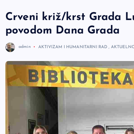
e
r
Crveni križ/krst Grada L
povodom Dana Grada
admin
AKTIVIZAM I HUMANITARNI RAD
,
AKTUELNO