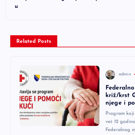
v
u
i
g
Related Posts
a
c
admin
i
Federalno
križ/krst
j
njege i p
Program koji
a
već 12 godina
Federalnog mi