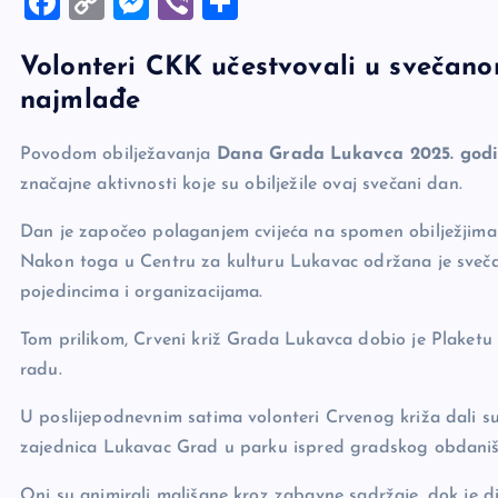
F
C
M
Vi
S
a
o
es
b
h
Volonteri CKK učestvovali u svečano
c
p
se
er
ar
najmlađe
e
y
n
e
b
Li
g
Povodom obilježavanja
Dana Grada Lukavca 2025. god
o
n
er
značajne aktivnosti koje su obilježile ovaj svečani dan.
o
k
Dan je započeo polaganjem cvijeća na spomen obilježjima 
k
Nakon toga u Centru za kulturu Lukavac održana je svečan
pojedincima i organizacijama.
Tom prilikom, Crveni križ Grada Lukavca dobio je Plaket
radu.
U poslijepodnevnim satima volonteri Crvenog križa dali s
zajednica Lukavac Grad u parku ispred gradskog obdaniš
Oni su animirali mališane kroz zabavne sadržaje, dok je 