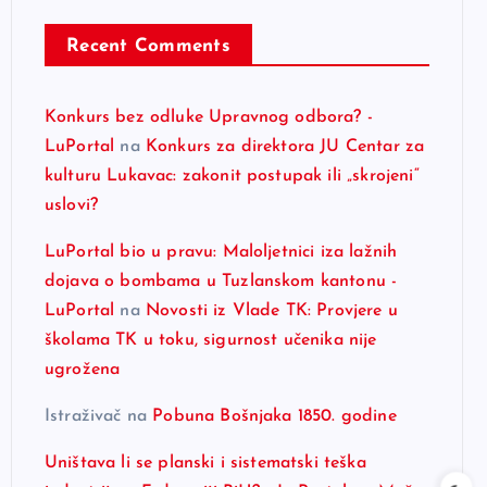
Recent Comments
Konkurs bez odluke Upravnog odbora? -
LuPortal
na
Konkurs za direktora JU Centar za
kulturu Lukavac: zakonit postupak ili „skrojeni“
uslovi?
LuPortal bio u pravu: Maloljetnici iza lažnih
dojava o bombama u Tuzlanskom kantonu -
LuPortal
na
Novosti iz Vlade TK: Provjere u
školama TK u toku, sigurnost učenika nije
ugrožena
Istraživač
na
Pobuna Bošnjaka 1850. godine
Uništava li se planski i sistematski teška