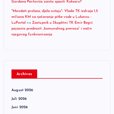
Gordana Pavlovića zaista spasiti Koksaru?
"Mandati prolaze, djela ostaju": Vlada TK izdvaja 1,5
miliona KM za rješavanje pitke vode u Lukavcu -
LuPortal
na
Zastupnik u Skupštini TK Emir Begić
pojasnio prednosti „komunalnog prevoza“ i način
njegovog funkcionisanja
Archives
August 2026
Juli 2026
Juni 2026