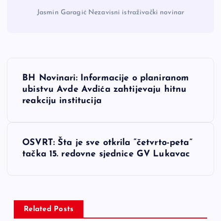
Jasmin Garagić Nezavisni istraživački novinar
N
BH Novinari: Informacije o planiranom
a
ubistvu Avde Avdića zahtijevaju hitnu
reakciju institucija
v
i
OSVRT: Šta je sve otkrila “četvrto-peta”
tačka 15. redovne sjednice GV Lukavac
g
a
c
Related Posts