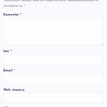
Vaša email adresa neće biti objavljivana.
Neophodna polja su
označena sa
*
Komentar
*
Ime
*
Email
*
Web stranica