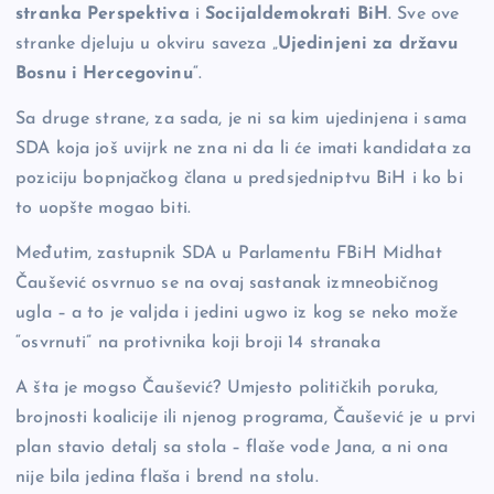
stranka Perspektiva
i
Socijaldemokrati BiH
. Sve ove
stranke djeluju u okviru saveza „
Ujedinjeni za državu
Bosnu i Hercegovinu
“.
Sa druge strane, za sada, je ni sa kim ujedinjena i sama
SDA koja još uvijrk ne zna ni da li će imati kandidata za
poziciju bopnjačkog člana u predsjedniptvu BiH i ko bi
to uopšte mogao biti.
Međutim, zastupnik SDA u Parlamentu FBiH Midhat
Čaušević osvrnuo se na ovaj sastanak izmneobičnog
ugla – a to je valjda i jedini ugwo iz kog se neko može
“osvrnuti” na protivnika koji broji 14 stranaka
A šta je mogso Čaušević? Umjesto političkih poruka,
brojnosti koalicije ili njenog programa, Čaušević je u prvi
plan stavio detalj sa stola – flaše vode Jana, a ni ona
nije bila jedina flaša i brend na stolu.