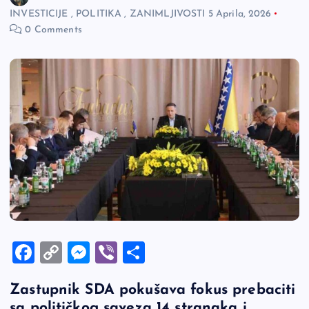
INVESTICIJE
,
POLITIKA
,
ZANIMLJIVOSTI
5 Aprila, 2026
0 Comments
F
C
M
Vi
S
a
o
es
b
h
Zastupnik SDA pokušava fokus prebaciti
c
p
se
er
ar
sa političkog saveza 14 stranaka i