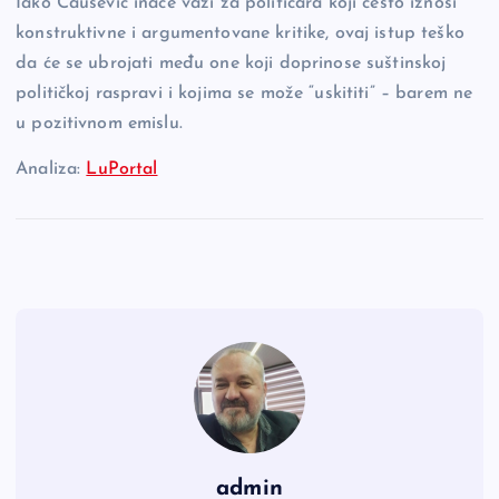
Iako Čaušević inače važi za političara koji često iznosi
konstruktivne i argumentovane kritike, ovaj istup teško
da će se ubrojati među one koji doprinose suštinskoj
političkoj raspravi i kojima se može “uskititi” – barem ne
u pozitivnom emislu.
Analiza:
LuPortal
admin