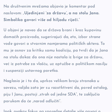
Na društvenim mrežama objavio je komentar pod
naslovom: „
Ujedinjeni ‘za državu’, a na stolu Jana.
Simbolika govori više od hiljadu riječi.
“
U objavi je naveo da se država brani i kroz kupovinu
domaćih proizvoda, sugerirajući da, eto, izbor strane
vode govori o stvarnim namjerama političkih aktera. To
mu je osnov za kritiku samu koaliciju, pa tvrdi da je Jana
na stolu dokaz da ona nije nastala iz brige za državu,
već iz potrebe za vlašću, uz optužbe o političkom nasilju
i suspenziji ustavnog poretka.
Naglasio je i to da, uprkos velikom broju stranaka u
savezu, valjda zato jer su razotktiveni da, pored ostalog,
piju I Janu, postoji „strah od jedne SDA“, te zaključio
porukom da će „narod odlučiti“.
Ipak, ovakav fokus na sporedne detalje više govori o