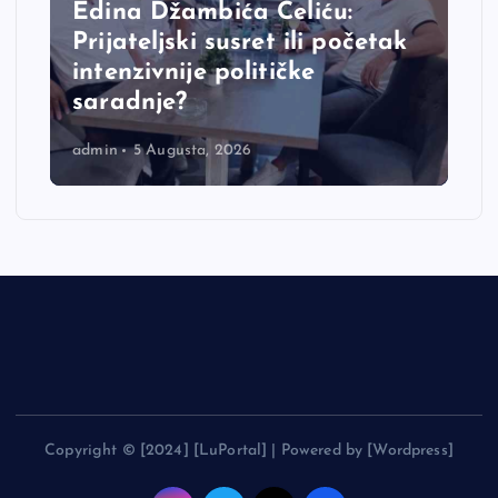
Edina Džambića Čeliću:
Prijateljski susret ili početak
intenzivnije političke
saradnje?
admin
5 Augusta, 2026
Copyright © [2024] [LuPortal] | Powered by [Wordpress]