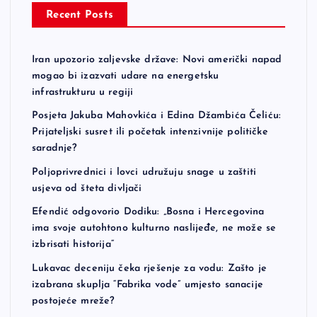
Recent Posts
Iran upozorio zaljevske države: Novi američki napad
mogao bi izazvati udare na energetsku
infrastrukturu u regiji
Posjeta Jakuba Mahovkića i Edina Džambića Čeliću:
Prijateljski susret ili početak intenzivnije političke
saradnje?
Poljoprivrednici i lovci udružuju snage u zaštiti
usjeva od šteta divljači
Efendić odgovorio Dodiku: „Bosna i Hercegovina
ima svoje autohtono kulturno naslijeđe, ne može se
izbrisati historija“
Lukavac deceniju čeka rješenje za vodu: Zašto je
izabrana skuplja “Fabrika vode” umjesto sanacije
postojeće mreže?