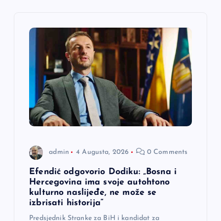
i
j
a
č
l
a
admin
4 Augusta, 2026
0 Comments
n
Efendić odgovorio Dodiku: „Bosna i
a
Hercegovina ima svoje autohtono
kulturno naslijeđe, ne može se
izbrisati historija“
k
Predsjednik Stranke za BiH i kandidat za