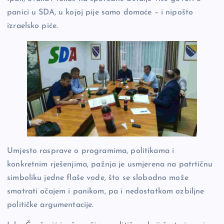
panici u SDA, u kojoj pije samo domaće – i nipošto
izraelsko piće.
Umjesto rasprave o programima, politikama i
konkretnim rješenjima, pažnja je usmjerena na patrtičnu
simboliku jedne flaše vode, što se slobodno može
smatrati očajem i panikom, pa i nedostatkom ozbiljne
političke argumentacije.