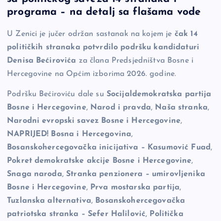
e
y
n
e
programa – na detalj sa flašama vode
b
Li
g
U Zenici je jučer održan sastanak na kojem je
čak 14
o
n
er
političkih stranaka potvrdilo podršku kandidaturi
o
k
Denisa Bećirovića
za člana Predsjedništva Bosne i
k
Hercegovine na Općim izborima 2026. godine.
Podršku Bećiroviću dale su
Socijaldemokratska partija
Bosne i Hercegovine
,
Narod i pravda
,
Naša stranka
,
Narodni evropski savez Bosne i Hercegovine
,
NAPRIJED! Bosna i Hercegovina
,
Bosanskohercegovačka inicijativa – Kasumović Fuad
,
Pokret demokratske akcije Bosne i Hercegovine
,
Snaga naroda
,
Stranka penzionera – umirovljenika
Bosne i Hercegovine
,
Prva mostarska partija
,
Tuzlanska alternativa
,
Bosanskohercegovačka
patriotska stranka – Sefer Halilović
,
Politička