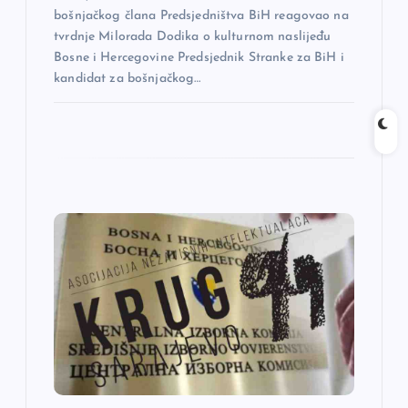
a
bošnjačkog člana Predsjedništva BiH reagovao na
tvrdnje Milorada Dodika o kulturnom naslijeđu
Bosne i Hercegovine Predsjednik Stranke za BiH i
kandidat za bošnjačkog…