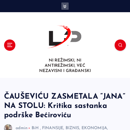
S
k
i
p
t
o
c
o
n
NI REŽIMSKI, NI
t
ANTIREŽIMSKI, VEĆ
e
NEZAVISNI I GRAĐANSKI
n
t
ČAUŠEVIĆU ZASMETALA “JANA”
NA STOLU: Kritika sastanka
podrške Bećiroviću
admin
BiH
,
FINANSIJE, BIZNIS, EKONOMIJA,