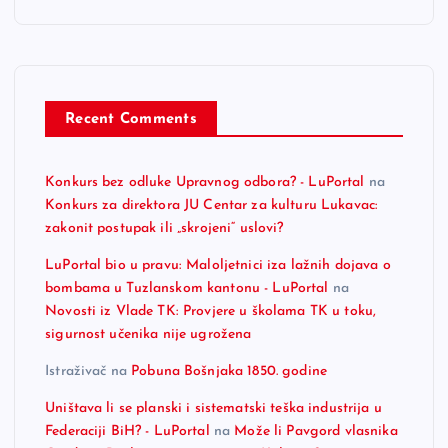
Recent Comments
Konkurs bez odluke Upravnog odbora? - LuPortal
na
Konkurs za direktora JU Centar za kulturu Lukavac:
zakonit postupak ili „skrojeni“ uslovi?
LuPortal bio u pravu: Maloljetnici iza lažnih dojava o
bombama u Tuzlanskom kantonu - LuPortal
na
Novosti iz Vlade TK: Provjere u školama TK u toku,
sigurnost učenika nije ugrožena
Istraživač
na
Pobuna Bošnjaka 1850. godine
Uništava li se planski i sistematski teška industrija u
Federaciji BiH? - LuPortal
na
Može li Pavgord vlasnika