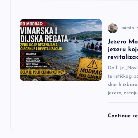
a
n
admin
a
Jezero Mo
jezeru koj
k
revitaliza
a
Da li je „Nov
turističkog p
skorih izbora
jezera, ostaj
Continue r