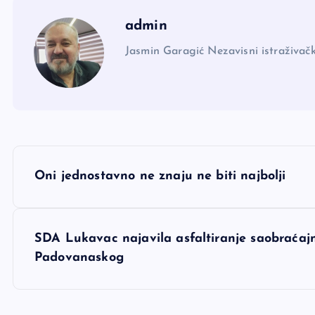
admin
Jasmin Garagić Nezavisni istraživačk
N
Oni jednostavno ne znaju ne biti najbolji
a
v
SDA Lukavac najavila asfaltiranje saobraćaj
Padovanaskog
i