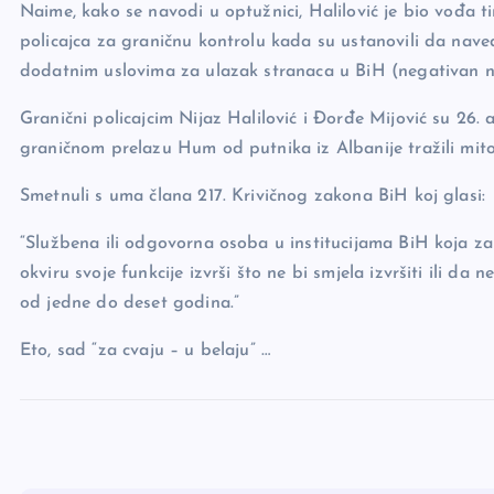
Naime, kako se navodi u optužnici, Halilović je bio vođa 
k
policajca za graničnu kontrolu kada su ustanovili da nave
dodatnim uslovima za ulazak stranaca u BiH (negativan nal
Granični policajcim Nijaz Halilović i Đorđe Mijović su 2
graničnom prelazu Hum od putnika iz Albanije tražili mito
Smetnuli s uma člana 217. Krivičnog zakona BiH koj glasi:
“Službena ili odgovorna osoba u institucijama BiH koja zah
okviru svoje funkcije izvrši što ne bi smjela izvršiti ili da 
od jedne do deset godina.”
Eto, sad “za cvaju – u belaju” …