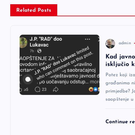
g
Related Posts
a
c
admin
i
Kad javno
isključio
j
Potez koji iz
a
građanima nij
primjedbe? J
saopštenje u
č
l
Continue r