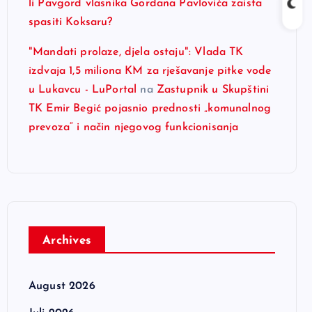
li Pavgord vlasnika Gordana Pavlovića zaista
spasiti Koksaru?
"Mandati prolaze, djela ostaju": Vlada TK
izdvaja 1,5 miliona KM za rješavanje pitke vode
u Lukavcu - LuPortal
na
Zastupnik u Skupštini
TK Emir Begić pojasnio prednosti „komunalnog
prevoza“ i način njegovog funkcionisanja
Archives
August 2026