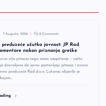
7 Augusta, 2026
0 Comments
 preduzeće ušutka javnost: JP Rad
 komentare nakon priznanja greške
aziva više pitanja nego samo saopštenje – zašto
e dozvoljeno da javno postavljaju pitanja i iznose
avno preduzeće Rad d.o.o. Lukavac objavilo je
 kojem…
eading