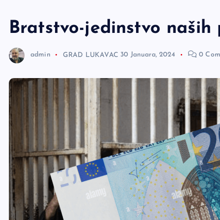
e
r
Bratstvo-jedinstvo naših 
admin
GRAD LUKAVAC
30 Januara, 2024
0 Com