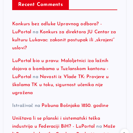
Recent Comments
Konkurs bez odluke Upravnog odbora? -
LuPortal
na
Konkurs za direktora JU Centar za
kulturu Lukavac: zakonit postupak ili „skrojeni“
uslovi?
LuPortal bio u pravu: Maloljetnici iza lažnih
dojava o bombama u Tuzlanskom kantonu -
LuPortal
na
Novosti iz Vlade TK: Provjere u
školama TK u toku, sigurnost učenika nije
ugrožena
Istraživač
na
Pobuna Bošnjaka 1850. godine
Uništava li se planski i sistematski teška
industrija u Federaciji BiH? - LuPortal
na
Može