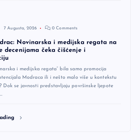
7 Augusta, 2026
0 Comments
drac: Novinarska i medijska regata na
e decenijama čeka čišćenje i
ciju
inarska i medijska regata“ bila samo promocija
otencijala Modraca ili i nešto malo više u kontekstu
? Dok se javnosti predstavljaju površinske ljepote
u…
eading