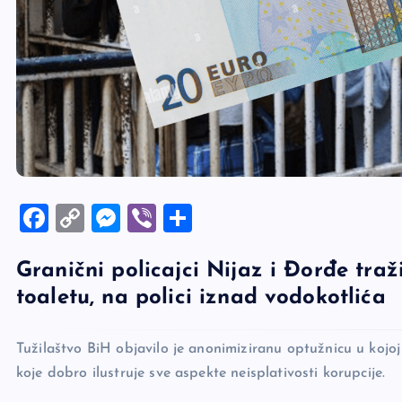
F
C
M
Vi
S
a
o
es
b
h
Granični policajci Nijaz i Đorđe traž
c
p
se
er
ar
toaletu, na polici iznad vodokotlića
e
y
n
e
b
Li
g
Tužilaštvo BiH objavilo je anonimiziranu optužnicu u kojo
o
n
er
koje dobro ilustruje sve aspekte neisplativosti korupcije.
o
k