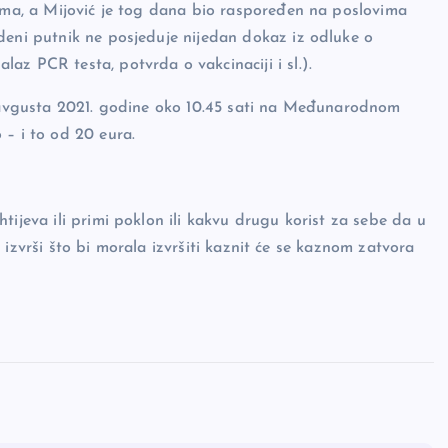
tima, a Mijović je tog dana bio raspoređen na poslovima
deni putnik ne posjeduje nijedan dokaz iz odluke o
az PCR testa, potvrda o vakcinaciji i sl.).
6. avgusta 2021. godine oko 10.45 sati na Međunarodnom
 – i to od 20 eura.
tijeva ili primi poklon ili kakvu drugu korist za sebe da u
ne izvrši što bi morala izvršiti kaznit će se kaznom zatvora