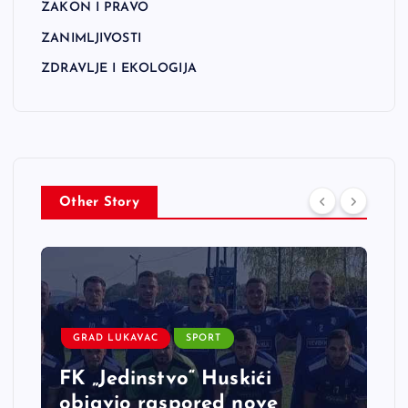
ZAKON I PRAVO
ZANIMLJIVOSTI
ZDRAVLJE I EKOLOGIJA
Other Story
GRAD LUKAVAC
SPORT
FK „Jedinstvo“ Huskići
objavio raspored nove