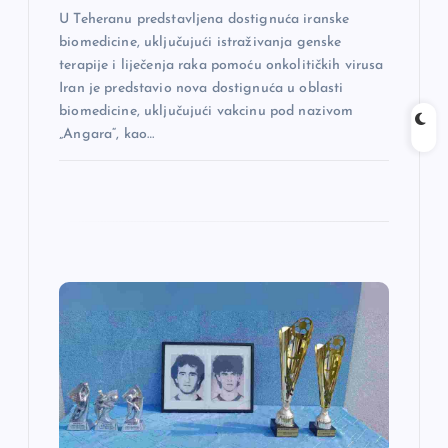
k
U Teheranu predstavljena dostignuća iranske
a
biomedicine, uključujući istraživanja genske
terapije i liječenja raka pomoću onkolitičkih virusa
Iran je predstavio nova dostignuća u oblasti
biomedicine, uključujući vakcinu pod nazivom
„Angara“, kao…