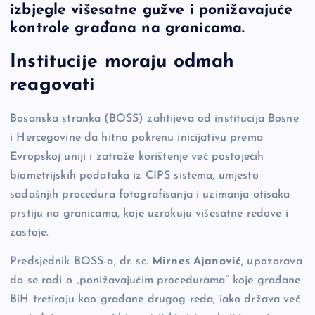
o
n
er
izbjegle višesatne gužve i ponižavajuće
kontrole građana na granicama.
o
k
k
Institucije moraju odmah
reagovati
Bosanska stranka (BOSS) zahtijeva od institucija Bosne
i Hercegovine da hitno pokrenu inicijativu prema
Evropskoj uniji i zatraže korištenje već postojećih
biometrijskih podataka iz CIPS sistema, umjesto
sadašnjih procedura fotografisanja i uzimanja otisaka
prstiju na granicama, koje uzrokuju višesatne redove i
zastoje.
Predsjednik BOSS-a, dr. sc.
Mirnes Ajanović
, upozorava
da se radi o „ponižavajućim procedurama“ koje građane
BiH tretiraju kao građane drugog reda, iako država već