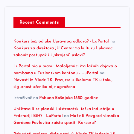
Recent Comments
Konkurs bez odluke Upravnog odbora? - LuPortal
na
Konkurs za direktora JU Centar za kulturu Lukavac:
zakonit postupak ili „skrojeni“ uslovi?
LuPortal bio u pravu: Maloljetnici iza lažnih dojava o
bombama u Tuzlanskom kantonu - LuPortal
na
Novosti iz Vlade TK: Provjere u školama TK u toku,
sigurnost učenika nije ugrožena
Istraživač
na
Pobuna Bošnjaka 1850. godine
Uništava li se planski i sistematski teška industrija u
Federaciji BiH? - LuPortal
na
Može li Pavgord vlasnika
Gordana Pavlovića zaista spasiti Koksaru?