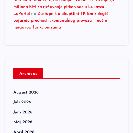
"Mandati prolaze, djela ostaju": Vlada TK izdvaja 1,5
miliona KM za rješavanje pitke vode u Lukavcu -
LuPortal
na
Zastupnik u Skupštini TK Emir Begić
pojasnio prednosti „komunalnog prevoza“ i način
njegovog funkcionisanja
Archives
August 2026
Juli 2026
Juni 2026
Maj 2026
April 2026