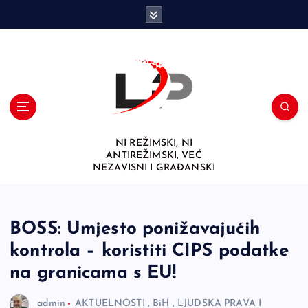
S
k
i
p
t
o
c
o
n
NI REŽIMSKI, NI
t
ANTIREŽIMSKI, VEĆ
e
NEZAVISNI I GRAĐANSKI
n
t
BOSS: Umjesto ponižavajućih
kontrola – koristiti CIPS podatke
na granicama s EU!
admin
AKTUELNOSTI
,
BiH
,
LJUDSKA PRAVA I