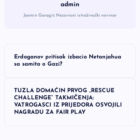
admin
Jasmin Garagić Nezavisni istraživački novinar
N
Erdoganov pritisak izbacio Netanjahua
a
sa samita o Gazi?
v
TUZLA DOMAĆIN PRVOG „RESCUE
i
CHALLENGE“ TAKMIČENJA:
VATROGASCI IZ PRIJEDORA OSVOJILI
g
NAGRADU ZA FAIR PLAY
a