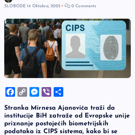
SLOBODE
14 Oktobra, 2025
0 Comments
F
C
M
Vi
S
a
o
es
b
h
Stranka Mirnesa Ajanovića traži da
c
p
se
er
ar
institucije BiH zatraže od Evropske unije
e
y
n
e
priznanje postojećih biometrijskih
b
Li
g
podataka iz CIPS sistema, kako bi se