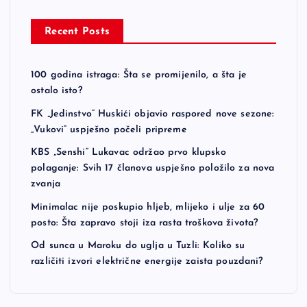
Recent Posts
100 godina istraga: Šta se promijenilo, a šta je
ostalo isto?
FK „Jedinstvo“ Huskići objavio raspored nove sezone:
„Vukovi“ uspješno počeli pripreme
KBS „Senshi“ Lukavac održao prvo klupsko
polaganje: Svih 17 članova uspješno položilo za nova
zvanja
Minimalac nije poskupio hljeb, mlijeko i ulje za 60
posto: Šta zapravo stoji iza rasta troškova života?
Od sunca u Maroku do uglja u Tuzli: Koliko su
različiti izvori električne energije zaista pouzdani?