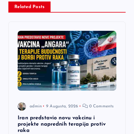
c
Related Posts
i
j
a
č
l
a
n
admin
9 Augusta, 2026
0 Comments
a
Iran predstavio novu vakcinu i
projekte naprednih terapija protiv
raka