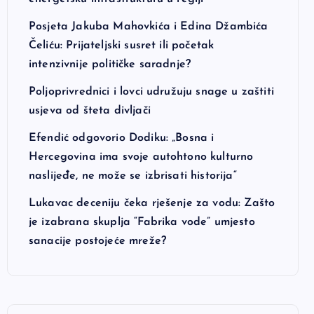
Posjeta Jakuba Mahovkića i Edina Džambića
Čeliću: Prijateljski susret ili početak
intenzivnije političke saradnje?
Poljoprivrednici i lovci udružuju snage u zaštiti
usjeva od šteta divljači
Efendić odgovorio Dodiku: „Bosna i
Hercegovina ima svoje autohtono kulturno
naslijeđe, ne može se izbrisati historija“
Lukavac deceniju čeka rješenje za vodu: Zašto
je izabrana skuplja “Fabrika vode” umjesto
sanacije postojeće mreže?