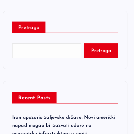
Pretraga
Pretraga
Recent Posts
Iran upozorio zaljevske države: Novi američki
napad mogao bi izazvati udare na
energetsku infrastrukturu u regiji