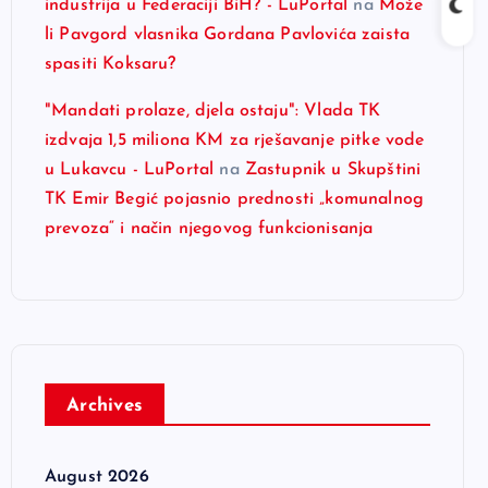
industrija u Federaciji BiH? - LuPortal
na
Može
li Pavgord vlasnika Gordana Pavlovića zaista
spasiti Koksaru?
"Mandati prolaze, djela ostaju": Vlada TK
izdvaja 1,5 miliona KM za rješavanje pitke vode
u Lukavcu - LuPortal
na
Zastupnik u Skupštini
TK Emir Begić pojasnio prednosti „komunalnog
prevoza“ i način njegovog funkcionisanja
Archives
August 2026