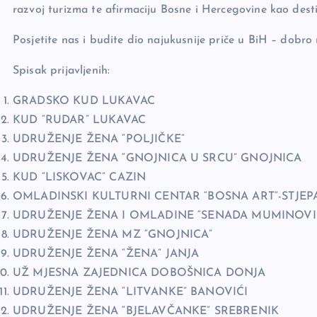
razvoj turizma te afirmaciju Bosne i Hercegovine kao des
Posjetite nas i budite dio najukusnije priče u BiH – dobro
Spisak prijavljenih:
GRADSKO KUD LUKAVAC
KUD “RUDAR” LUKAVAC
UDRUŽENJE ŽENA “POLJIČKE”
UDRUŽENJE ŽENA “GNOJNICA U SRCU” GNOJNICA
KUD “LISKOVAC” CAZIN
OMLADINSKI KULTURNI CENTAR “BOSNA ART”-STJEP
UDRUŽENJE ŽENA I OMLADINE “SENADA MUMINOVI
UDRUŽENJE ŽENA MZ “GNOJNICA”
UDRUŽENJE ŽENA “ŽENA” JANJA
UŽ MJESNA ZAJEDNICA DOBOŠNICA DONJA
UDRUŽENJE ŽENA “LITVANKE” BANOVIĆI
UDRUŽENJE ŽENA “BJELAVČANKE” SREBRENIK