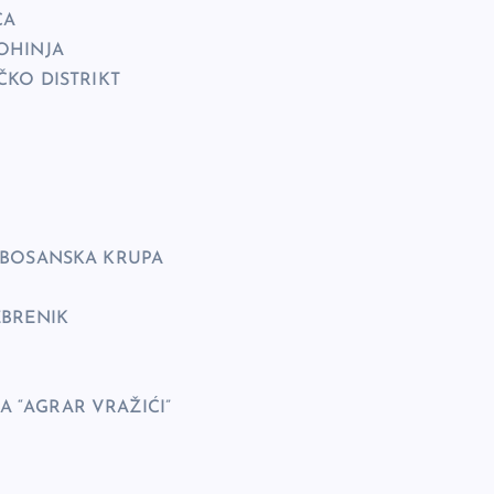
CA
OHINJA
ČKO DISTRIKT
 BOSANSKA KRUPA
EBRENIK
 “AGRAR VRAŽIĆI”