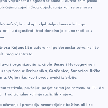
 Njena vrijednost ne ogleda se samo u autentičnim jelima i
 običajima zajedničkog objedovanja koji se prenose s
ska sofra“
, koji okuplja ljubitelje domaće kuhinje,
 priliku degustirati tradicionalna jela, upoznati se s
mu.
Enesa Kujundžića
autora knjige Bosanska sofra, koji će
lturnog identiteta.
tava i organizacija iz cijele Bosne i Hercegovine i
ruženja žena iz
Srebrenika
,
Gračanice
,
Banovića
,
Brčko
šnja
,
Ugljevika
, kao i predstavnici iz
Srbije
.
festivala, pružajući posjetiocima jedinstvenu priliku da
 tradicionalne kuhinje različitih krajeva.
 očuvanje i promociju nematerijalne baštine, ali i za