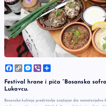
F
C
M
Vi
S
a
o
es
b
h
Festival hrane i pića “Bosanska sofra
c
p
se
er
ar
Lukavcu.
e
y
n
e
b
Li
g
Bosanska kuhinja predstavlja značajan dio nematerijalne 
o
n
er