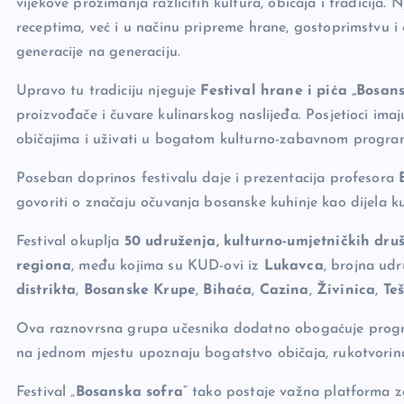
vijekove prožimanja različitih kultura, običaja i tradicija.
o
k
receptima, već i u načinu pripreme hrane, gostoprimstvu i
k
generacije na generaciju.
Upravo tu tradiciju njeguje
Festival hrane i pića „Bosan
proizvođače i čuvare kulinarskog naslijeđa. Posjetioci imaju
običajima i uživati u bogatom kulturno-zabavnom progra
Poseban doprinos festivalu daje i prezentacija profesora
govoriti o značaju očuvanja bosanske kuhinje kao dijela ku
Festival okuplja
50 udruženja, kulturno-umjetničkih druš
regiona
, među kojima su KUD-ovi iz
Lukavca
, brojna ud
distrikta
,
Bosanske Krupe
,
Bihaća
,
Cazina
,
Živinica
,
Te
Ova raznovrsna grupa učesnika dodatno obogaćuje program 
na jednom mjestu upoznaju bogatstvo običaja, rukotvorina i
Festival „
Bosanska sofra
“ tako postaje važna platforma za