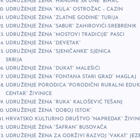
UDRUŽENJE ŽENA “HANUME SA UNE” BIHAĆ
UDRUŽENJE ŽENA “KULA” OSTROŽAC – CAZIN
UDRUŽENJE ŽENA “ZLATNE GODINE” TURIJA
UDRUŽENJE ŽENA “SABUR” ZAHIROVIĆI-SREBRENIK
UDRUŽENJE ŽENA “MOSTOVI TRADICIJE” PASCI
UDRUŽENJE ŽENA “DEVETAK”
UDRUŽENJE ŽENA “SJENIČANKE” SJENICA
SRBIJA
UDRUŽENJE ŽENA “DUKAT” MALEŠIĆI
UDRUŽENJE ŽENA “FONTANA STARI GRAD” MAGLAJ
UDRUŽENJE PORODICA “PORODIČNI RURALNI EDUK
CENTAR” ŽIVINICE
UDRUŽENJE ŽENA “RUKA” KALOŠEVIĆ TEŠANJ
UDRUŽENJE ŽENA “DOBOJ ISTOK”
HRVATSKO KULTURNO DRUŠTVO “NAPREDAK” ŽIVIN
UDRUŽENJE ŽENA “ŠAFRAN” BUSOVAČA
UDRUŽENJE ŽENA ZA ODRŽIVI RAZVOJ “VAKAT” JEZ