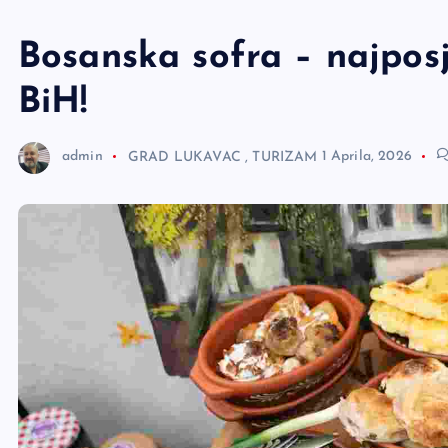
e
r
Bosanska sofra – najposj
BiH!
admin
GRAD LUKAVAC
,
TURIZAM
1 Aprila, 2026