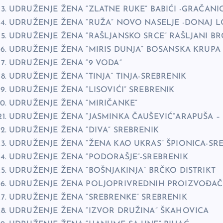
UDRUŽENJE ŽENA “ZLATNE RUKE” BABIĆI -GRAČANI
UDRUŽENJE ŽENA “RUŽA” NOVO NASELJE -DONAJ L
UDRUŽENJE ŽENA “RAŠLJANSKO SRCE” RAŠLJANI BR
UDRUŽENJE ŽENA “MIRIS DUNJA” BOSANSKA KRUPA
UDRUŽENJE ŽENA “9 VODA”
UDRUŽENJE ŽENA “TINJA” TINJA-SREBRENIK
UDRUŽENJE ŽENA “LISOVIĆI” SREBRENIK
UDRUŽENJE ŽENA “MIRIČANKE”
UDRUŽENJE ŽENA “JASMINKA ČAUŠEVIĆ”ARAPUŠA –
UDRUŽENJE ŽENA “DIVA” SREBRENIK
UDRUŽENJE ŽENA “ŽENA KAO UKRAS” ŠPIONICA-SR
UDRUŽENJE ŽENA “PODORAŠJE”-SREBRENIK
UDRUŽENJE ŽENA “BOŠNJAKINJA” BRČKO DISTRIKT
UDRUŽENJE ŽENA POLJOPRIVREDNIH PROIZVOĐAČA
UDRUŽENJE ŽENA “SREBRENKE” SREBRENIK
UDRUŽENJE ŽENA “IZVOR DRUŽINA” ŠKAHOVICA