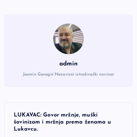
admin
Jasmin Garagić Nezavisni istraživački novinar
N
LUKAVAC: Govor mržnje, muški
a
šovinizam i mržnja prema ženama u
Lukavcu.