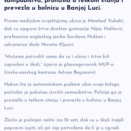
sampubistva, pronašla u teškom stanju i
b
Li
g
prevezla u bolnicu u Banjoj Luci.
o
n
er
Prema medijskim izvještajima, ubica je Memhed Vukalić,
o
k
dok su njegove žrtve direktor gimnazije Nijaz Halilović,
k
profesorica engleskog jezika Gordana Nidžan i
sekretarica škole Nisveta Kljunić.
“Možemo potvrditi samo da su i ubica i žrtve bili
zaposleni u školi,” izjavio je glasnogovornik MUP-a
Unsko-sanskog kantona, Adnan Beganović.
Nakon što je automatskom puškom ubio svoje kolege,
počinilac je pokušao izvršiti samoubistvo. Policija ga je
pronašla u teškom stanju i prevezla u bolnicu u Banjoj
Luci.
Zločin je počinjen nešto iza 10 sati, dok su u školi trajali
popravni ispiti, ali još nije potvrđeno da li je u zgradi