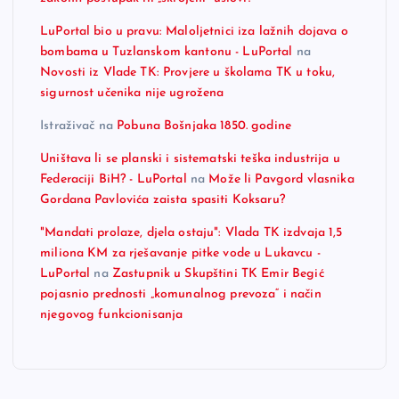
LuPortal bio u pravu: Maloljetnici iza lažnih dojava o
bombama u Tuzlanskom kantonu - LuPortal
na
Novosti iz Vlade TK: Provjere u školama TK u toku,
sigurnost učenika nije ugrožena
Istraživač
na
Pobuna Bošnjaka 1850. godine
Uništava li se planski i sistematski teška industrija u
Federaciji BiH? - LuPortal
na
Može li Pavgord vlasnika
Gordana Pavlovića zaista spasiti Koksaru?
"Mandati prolaze, djela ostaju": Vlada TK izdvaja 1,5
miliona KM za rješavanje pitke vode u Lukavcu -
LuPortal
na
Zastupnik u Skupštini TK Emir Begić
pojasnio prednosti „komunalnog prevoza“ i način
njegovog funkcionisanja