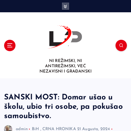
S
k
i
p
t
o
c
o
n
NI REŽIMSKI, NI
t
ANTIREŽIMSKI, VEĆ
e
NEZAVISNI I GRAĐANSKI
n
t
SANSKI MOST: Domar ušao u
školu, ubio tri osobe, pa pokušao
samoubistvo.
admin
BiH
,
CRNA HRONIKA
21 Augusta, 2024