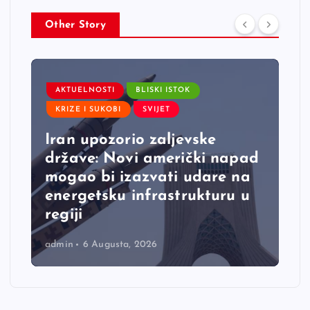
Other Story
AKTUELNOSTI
BLISKI ISTOK
KRIZE I SUKOBI
SVIJET
Iran upozorio zaljevske
države: Novi američki napad
mogao bi izazvati udare na
energetsku infrastrukturu u
regiji
admin
6 Augusta, 2026