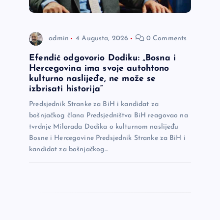
l
a
admin
4 Augusta, 2026
0 Comments
n
Efendić odgovorio Dodiku: „Bosna i
a
Hercegovina ima svoje autohtono
kulturno naslijeđe, ne može se
izbrisati historija“
k
Predsjednik Stranke za BiH i kandidat za
a
bošnjačkog člana Predsjedništva BiH reagovao na
tvrdnje Milorada Dodika o kulturnom naslijeđu
Bosne i Hercegovine Predsjednik Stranke za BiH i
kandidat za bošnjačkog…