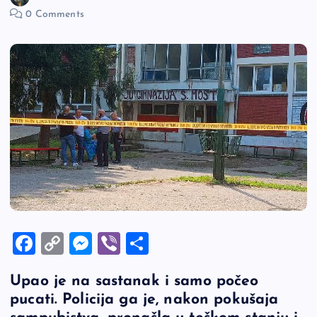
0 Comments
F
C
M
Vi
S
a
o
es
b
h
Upao je na sastanak i samo počeo
c
p
se
er
ar
pucati. Policija ga je, nakon pokušaja
e
y
n
e