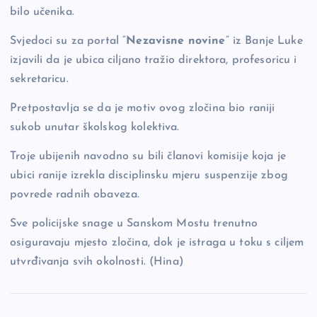
bilo učenika.
Svjedoci su za portal “
Nezavisne novine
” iz Banje Luke
izjavili da je ubica ciljano tražio direktora, profesoricu i
sekretaricu.
Pretpostavlja se da je motiv ovog zločina bio raniji
sukob unutar školskog kolektiva.
Troje ubijenih navodno su bili članovi komisije koja je
ubici ranije izrekla disciplinsku mjeru suspenzije zbog
povrede radnih obaveza.
Sve policijske snage u Sanskom Mostu trenutno
osiguravaju mjesto zločina, dok je istraga u toku s ciljem
utvrđivanja svih okolnosti. (Hina)