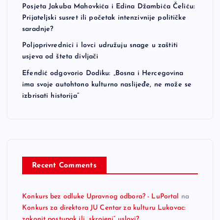
Posjeta Jakuba Mahovkića i Edina Džambića Čeliću:
Prijateljski susret ili početak intenzivnije političke
saradnje?
Poljoprivrednici i lovci udružuju snage u zaštiti
usjeva od šteta divljači
Efendić odgovorio Dodiku: „Bosna i Hercegovina
ima svoje autohtono kulturno naslijeđe, ne može se
izbrisati historija“
Recent Comments
Konkurs bez odluke Upravnog odbora? - LuPortal
na
Konkurs za direktora JU Centar za kulturu Lukavac:
zakonit postupak ili „skrojeni“ uslovi?