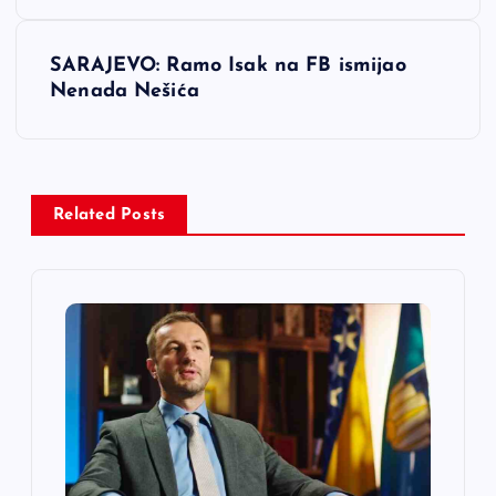
v
i
SARAJEVO: Ramo Isak na FB ismijao
Nenada Nešića
g
a
c
Related Posts
i
j
a
č