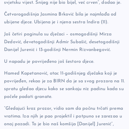
svjetsku vijest. Snijeg nije bio bijel, već crven”, dodao je.
Četvorogodišnja Jasmina Brković bila je najmlađa od
ubijene djece. Ubijena je i njena sestra Indira (11).
Još četiri poginula su dječaci – osmogodišnji Mirza
Dedović, devetogodišnji Admir Subašić, desetogodišnji
Danijel Jurenić i 13-godišnji Nermin Rizvanbegović.
U napadu je povrijeđeno još šestoro djece.
Hamed Kapetanović, otac 11-godišnjeg dječaka koji je
povrijeđen, rekao je za BIRN da je sa svog prozora na 11.
spratu gledao djecu kako se sankaju niz padinu kada su
počele padati granate.
“Gledajući kroz prozor, vidio sam da počnu trčati prema
vratima. Iza njih je pao projektil i potpuno se zarezao u
onaj pozadi. To je bio naš komšija [Danijel] Jurenić”,