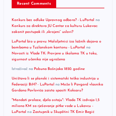
Recent Comments
Konkurs bez odluke Upravnog odbora? - LuPortal
na
Konkurs za direktora JU Centar za kulturu Lukavac:
zakonit postupak ili „skrojeni“ uslovi?
LuPortal bio u pravu: Maloljetnici iza lažnih dojava o
bombama u Tuzlanskom kantonu - LuPortal
na
Novosti iz Vlade TK: Provjere u školama TK u toku,
sigurnost učenika nije ugrožena
Istraživač
na
Pobuna Bošnjaka 1850. godine
Uništava li se planski i sistematski teška industrija u
Federaciji BiH? - LuPortal
na
Može li Pavgord vlasnika
Gordana Pavlovića zaista spasiti Koksaru?
"Mandati prolaze, djela ostaju": Vlada TK izdvaja 1,5
miliona KM za rješavanje pitke vode u Lukavcu -
LuPortal
na
Zastupnik u Skupštini TK Emir Begić