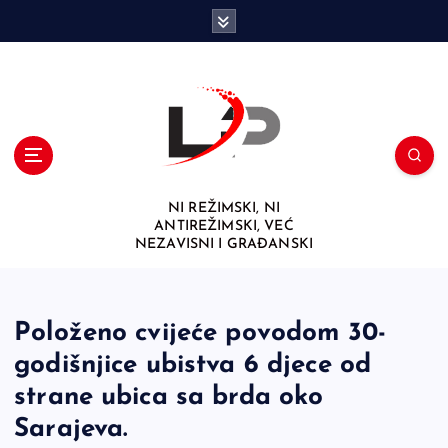
S
k
i
p
t
o
c
o
n
NI REŽIMSKI, NI
t
ANTIREŽIMSKI, VEĆ
e
NEZAVISNI I GRAĐANSKI
n
t
Položeno cvijeće povodom 30-
godišnjice ubistva 6 djece od
strane ubica sa brda oko
Sarajeva.