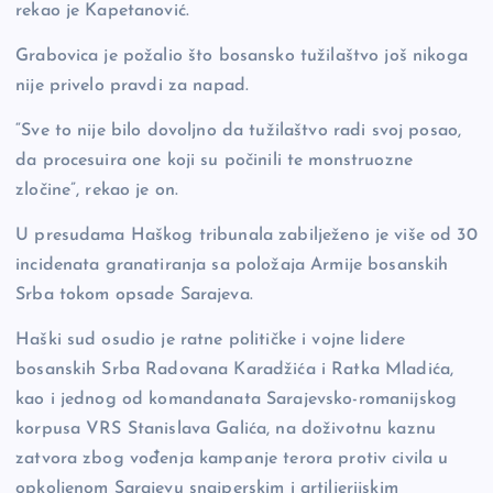
rekao je Kapetanović.
Grabovica je požalio što bosansko tužilaštvo još nikoga
nije privelo pravdi za napad.
“Sve to nije bilo dovoljno da tužilaštvo radi svoj posao,
da procesuira one koji su počinili te monstruozne
zločine”, rekao je on.
U presudama Haškog tribunala zabilježeno je više od 30
incidenata granatiranja sa položaja Armije bosanskih
Srba tokom opsade Sarajeva.
Haški sud osudio je ratne političke i vojne lidere
bosanskih Srba Radovana Karadžića i Ratka Mladića,
kao i jednog od komandanata Sarajevsko-romanijskog
korpusa VRS Stanislava Galića, na doživotnu kaznu
zatvora zbog vođenja kampanje terora protiv civila u
opkoljenom Sarajevu snajperskim i artiljerijskim