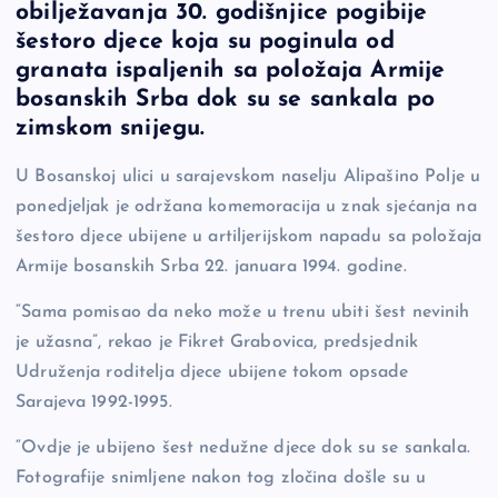
e
y
n
e
obilježavanja 30. godišnjice pogibije
b
Li
g
šestoro djece koja su poginula od
o
n
er
granata ispaljenih sa položaja Armije
bosanskih Srba dok su se sankala po
o
k
zimskom snijegu.
k
U Bosanskoj ulici u sarajevskom naselju Alipašino Polje u
ponedjeljak je održana komemoracija u znak sjećanja na
šestoro djece ubijene u artiljerijskom napadu sa položaja
Armije bosanskih Srba 22. januara 1994. godine.
“Sama pomisao da neko može u trenu ubiti šest nevinih
je užasna”, rekao je Fikret Grabovica, predsjednik
Udruženja roditelja djece ubijene tokom opsade
Sarajeva 1992-1995.
“Ovdje je ubijeno šest nedužne djece dok su se sankala.
Fotografije snimljene nakon tog zločina došle su u