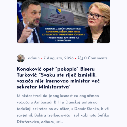
i
j
a
č
l
admin
7 Augusta, 2026
0 Comments
a
Konaković opet “pokopio” Biseru
Turković: “Svaku ste riječ izmislili,
n
vozača nije imenovao ministar već
sekretar Ministarstva”
a
Ministar tvrdi da je saglasnost za angažman
vozača u Ambasadi BiH u Danskoj potpisao
k
tadašnji sekretar po ovlaštenju Damir Đanko, bivši
savjetnik Bakira Izetbegovića i šef kabineta Šefika
a
Džaferovića, odbacujući…