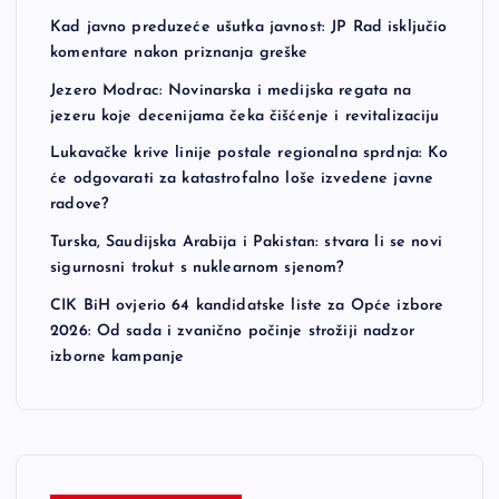
Kad javno preduzeće ušutka javnost: JP Rad isključio
komentare nakon priznanja greške
Jezero Modrac: Novinarska i medijska regata na
jezeru koje decenijama čeka čišćenje i revitalizaciju
Lukavačke krive linije postale regionalna sprdnja: Ko
će odgovarati za katastrofalno loše izvedene javne
radove?
Turska, Saudijska Arabija i Pakistan: stvara li se novi
sigurnosni trokut s nuklearnom sjenom?
CIK BiH ovjerio 64 kandidatske liste za Opće izbore
2026: Od sada i zvanično počinje strožiji nadzor
izborne kampanje