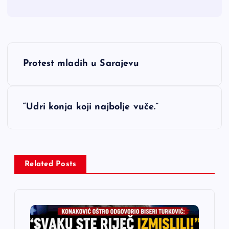
N
Protest mladih u Sarajevu
a
v
“Udri konja koji najbolje vuče.”
i
g
Related Posts
a
c