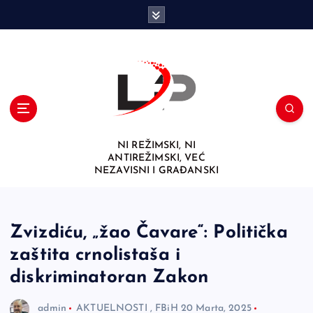
S
k
i
p
t
o
c
o
n
NI REŽIMSKI, NI
t
ANTIREŽIMSKI, VEĆ
e
NEZAVISNI I GRAĐANSKI
n
t
Zvizdiću, „žao Čavare“: Politička
zaštita crnolistaša i
diskriminatoran Zakon
admin
AKTUELNOSTI
,
FBiH
20 Marta, 2025