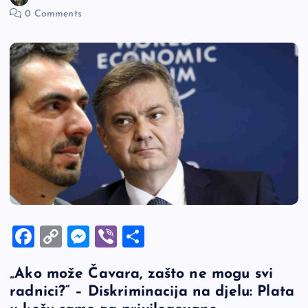
0 Comments
F
C
M
Vi
S
a
o
es
b
h
„Ako može Čavara, zašto ne mogu svi
c
p
se
er
ar
radnici?“ – Diskriminacija na djelu: Plata
e
y
n
e