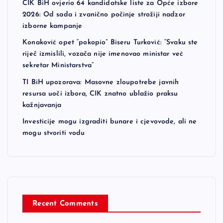
CIK BiH ovjerio 64 kandidatske liste za Opće izbore
2026: Od sada i zvanično počinje strožiji nadzor
izborne kampanje
Konaković opet “pokopio” Biseru Turković: “Svaku ste
riječ izmislili, vozača nije imenovao ministar već
sekretar Ministarstva”
TI BiH upozorava: Masovne zloupotrebe javnih
resursa uoči izbora, CIK znatno ublažio praksu
kažnjavanja
Investicije mogu izgraditi bunare i cjevovode, ali ne
mogu stvoriti vodu
Recent Comments