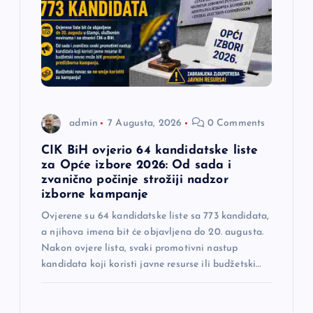
a
č
l
a
admin
7 Augusta, 2026
0 Comments
n
CIK BiH ovjerio 64 kandidatske liste
a
za Opće izbore 2026: Od sada i
zvanično počinje strožiji nadzor
izborne kampanje
k
Ovjerene su 64 kandidatske liste sa 773 kandidata,
a
a njihova imena bit će objavljena do 20. augusta.
Nakon ovjere lista, svaki promotivni nastup
kandidata koji koristi javne resurse ili budžetski…