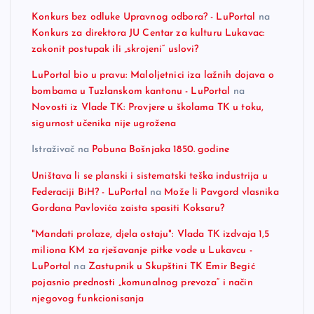
Konkurs bez odluke Upravnog odbora? - LuPortal
na
Konkurs za direktora JU Centar za kulturu Lukavac:
zakonit postupak ili „skrojeni“ uslovi?
LuPortal bio u pravu: Maloljetnici iza lažnih dojava o
bombama u Tuzlanskom kantonu - LuPortal
na
Novosti iz Vlade TK: Provjere u školama TK u toku,
sigurnost učenika nije ugrožena
Istraživač
na
Pobuna Bošnjaka 1850. godine
Uništava li se planski i sistematski teška industrija u
Federaciji BiH? - LuPortal
na
Može li Pavgord vlasnika
Gordana Pavlovića zaista spasiti Koksaru?
"Mandati prolaze, djela ostaju": Vlada TK izdvaja 1,5
miliona KM za rješavanje pitke vode u Lukavcu -
LuPortal
na
Zastupnik u Skupštini TK Emir Begić
pojasnio prednosti „komunalnog prevoza“ i način
njegovog funkcionisanja