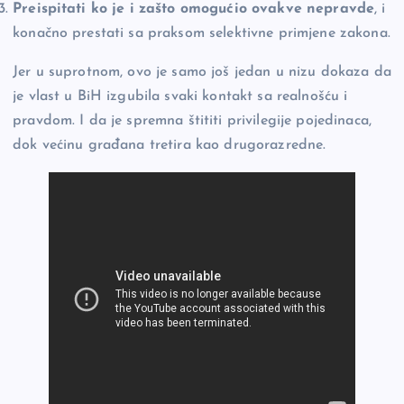
Preispitati ko je i zašto omogućio ovakve nepravde
, i
konačno prestati sa praksom selektivne primjene zakona.
Jer u suprotnom, ovo je samo još jedan u nizu dokaza da
je vlast u BiH izgubila svaki kontakt sa realnošću i
pravdom. I da je spremna štititi privilegije pojedinaca,
dok većinu građana tretira kao drugorazredne.