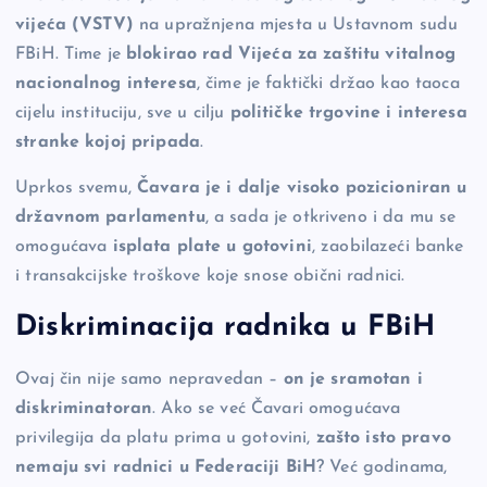
vijeća (VSTV)
na upražnjena mjesta u Ustavnom sudu
FBiH. Time je
blokirao rad Vijeća za zaštitu vitalnog
nacionalnog interesa
, čime je faktički držao kao taoca
cijelu instituciju, sve u cilju
političke trgovine i interesa
stranke kojoj pripada
.
Uprkos svemu,
Čavara je i dalje visoko pozicioniran u
državnom parlamentu
, a sada je otkriveno i da mu se
omogućava
isplata plate u gotovini
, zaobilazeći banke
i transakcijske troškove koje snose obični radnici.
Diskriminacija radnika u FBiH
Ovaj čin nije samo nepravedan –
on je sramotan i
diskriminatoran
. Ako se već Čavari omogućava
privilegija da platu prima u gotovini,
zašto isto pravo
nemaju svi radnici u Federaciji BiH
? Već godinama,