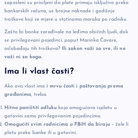
zaposleni su prisiljeni da plate primaju isključivo preko
bankarskih računa, uz brojne naknade i godišnje
troškove koji se mjere u stotinama maraka po radniku.
Zašto bi banke zarađivale na leđima običnih ljudi, dok
se privilegovani pojedinci, poput Marinka Čavare,
oslobađaju tih troškova?
Ili zakon važi za sve, ili ne
važi ni za koga.
Ima li vlast časti?
Ako ova vlast ima
i mrvu časti i poštovanja prema
građanima
, treba:
Hitno poništiti odluku
koja omogućava isplatu u
gotovini samo privilegovanim pojedincima.
Omogućiti svim radnicima u FBiH da biraju
– žele li
platu preko banke ili u gotovini.