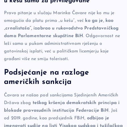
u kešu samo za privilegovane
b
Li
g
Pravo pitanje u slučaju Marinka Čavare nije ko mu je
o
n
er
omogućio da platu prima „u kešu“, već
ko ga je, kao
o
k
„crnolistaša“, izabrao u rukovodstvo Predstavničkog
k
doma Parlamentarne skupštine BiH
. Odgovornost ne
leži samo u pukom administrativnom rješenju o
gotovinskoj isplati, već u političkom licemjerju koje
građani više ne smiju tolerisati.
Podsjećanje na razloge
američkih sankcija
Čavara se našao pod sankcijama Sjedinjenih Američkih
Država zbog
teškog kršenja demokratskih principa i
blokade pravosudnih institucija Federacije BiH
. Još
od 2019. godine, kao predsjednik FBiH,
odbijao je
imenovati sudije na listi Visokog sudskog i tužilačkog