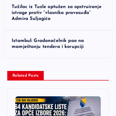
N
Tužilac iz Tuzle optužen za opstruiranje
a
istrage protiv “vlasnika pravosuđa”
Admira Suljagića
v
i
Istambul: Gradonačelnik pao na
mamještanju tendera i korupciji
g
a
c
Related Posts
i
j