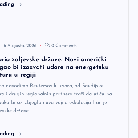
eading
6 Augusta, 2026
0 Comments
orio zaljevske države: Novi američki
ao bi izazvati udare na energetsku
turu u regiji
ma navodima Reutersovih izvora, od Saudijske
ra i drugih regionalnih partnera traži da utiču na
ko bi se izbjegla nova vojna eskalacija Iran je
jevske države…
eading