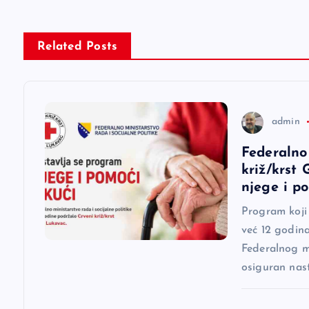
i
g
Related Posts
a
c
admin
Federalno
i
križ/krst
njege i p
j
Program koji
već 12 godina
a
Federalnog mi
osiguran nas
č