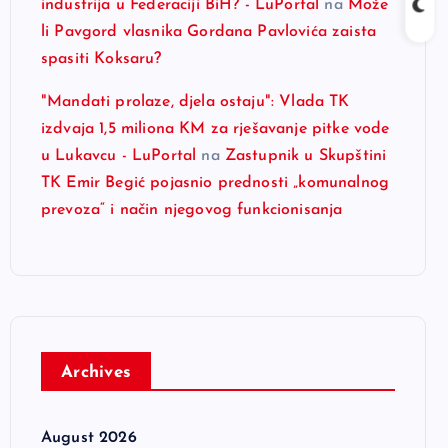
industrija u Federaciji BiH? - LuPortal
na
Može
li Pavgord vlasnika Gordana Pavlovića zaista
spasiti Koksaru?
"Mandati prolaze, djela ostaju": Vlada TK
izdvaja 1,5 miliona KM za rješavanje pitke vode
u Lukavcu - LuPortal
na
Zastupnik u Skupštini
TK Emir Begić pojasnio prednosti „komunalnog
prevoza“ i način njegovog funkcionisanja
Archives
August 2026