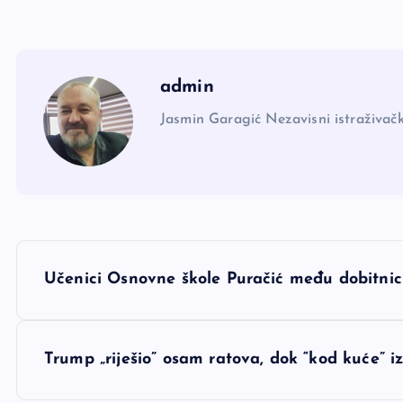
admin
Jasmin Garagić Nezavisni istraživačk
N
Učenici Osnovne škole Puračić među dobitnic
a
v
Trump „riješio” osam ratova, dok “kod kuće” 