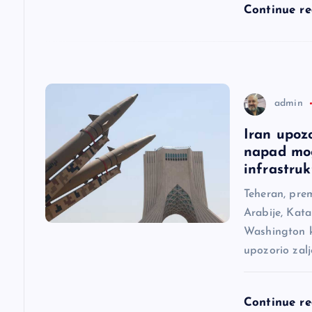
l
Continue r
a
n
admin
a
Iran upoz
napad mog
k
infrastruk
a
Teheran, pre
Arabije, Kata
Washington ka
upozorio zal
Continue r