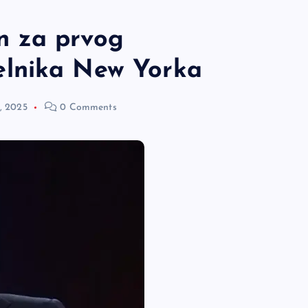
n za prvog
elnika New Yorka
, 2025
0 Comments