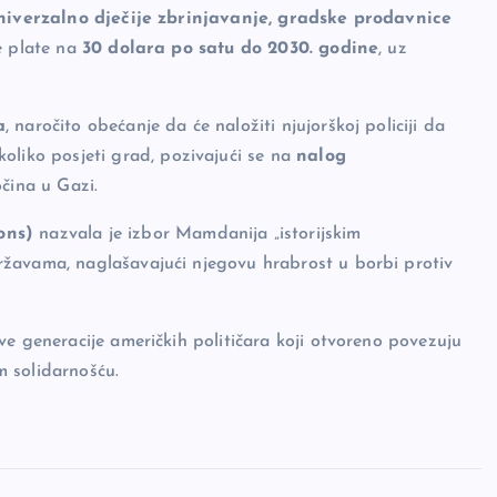
niverzalno dječije zbrinjavanje, gradske prodavnice
e plate na
30 dolara po satu do 2030. godine
, uz
a
, naročito obećanje da će naložiti njujorškoj policiji da
oliko posjeti grad, pozivajući se na
nalog
čina u Gazi.
ons)
nazvala je izbor Mamdanija „istorijskim
ržavama, naglašavajući njegovu hrabrost u borbi protiv
ve generacije američkih političara koji otvoreno povezuju
 solidarnošću.