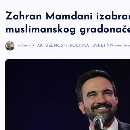
e
r
Zohran Mamdani izabra
muslimanskog gradonač
admin
AKTUELNOSTI
,
POLITIKA
,
SVIJET
5 Novembra