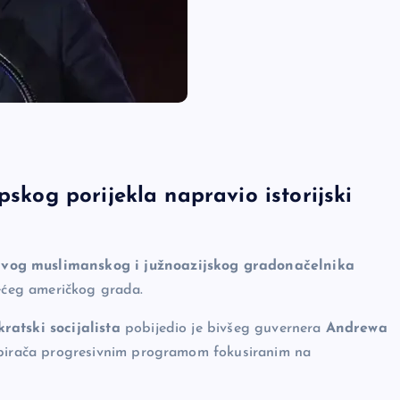
pskog porijekla napravio istorijski
rvog muslimanskog i južnoazijskog gradonačelnika
jvećeg američkog grada.
ratski socijalista
pobijedio je bivšeg guvernera
Andrewa
e birača progresivnim programom fokusiranim na