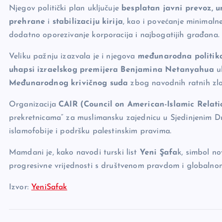
Njegov politički plan uključuje
besplatan javni prevoz, u
prehrane
i
stabilizaciju kirija
, kao i povećanje minimaln
dodatno oporezivanje korporacija i najbogatijih građana.
Veliku pažnju izazvala je i njegova
međunarodna politik
uhapsi izraelskog premijera Benjamina Netanyahua
uk
Međunarodnog krivičnog suda
zbog navodnih ratnih zlo
Organizacija
CAIR (Council on American-Islamic Relati
prekretnicama“ za muslimansku zajednicu u Sjedinjenim D
islamofobije i podršku palestinskim pravima.
Mamdani je, kako navodi turski list
Yeni Şafa
k, simbol no
progresivne vrijednosti s društvenom pravdom i globalnom
Izvor:
YeniSafak