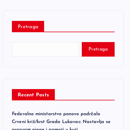
Pretraga
Pretraga
Recent Posts
Federalno ministarstvo ponovo podržalo
Crveni križ/krst Grada Lukavac: Nastavlja se
program njege i pomoći u kući