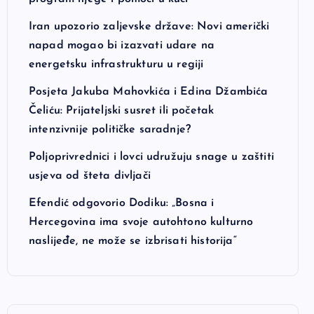
Iran upozorio zaljevske države: Novi američki
napad mogao bi izazvati udare na
energetsku infrastrukturu u regiji
Posjeta Jakuba Mahovkića i Edina Džambića
Čeliću: Prijateljski susret ili početak
intenzivnije političke saradnje?
Poljoprivrednici i lovci udružuju snage u zaštiti
usjeva od šteta divljači
Efendić odgovorio Dodiku: „Bosna i
Hercegovina ima svoje autohtono kulturno
naslijeđe, ne može se izbrisati historija“