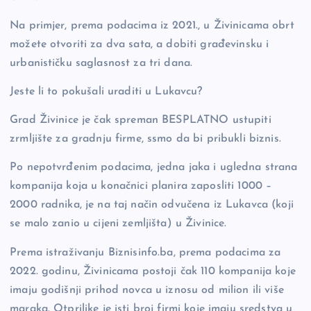
Na primjer, prema podacima iz 2021., u Živinicama obrt
možete otvoriti za dva sata, a dobiti građevinsku i
urbanističku saglasnost za tri dana.
Jeste li to pokušali uraditi u Lukavcu?
Grad Živinice je čak spreman BESPLATNO ustupiti
zrmljište za gradnju firme, ssmo da bi pribukli biznis.
Po nepotvrđenim podacima, jedna jaka i ugledna strana
kompanija koja u konačnici planira zaposliti 1000 –
2000 radnika, je na taj način odvučena iz Lukavca (koji
se malo zanio u cijeni zemljišta) u Živinice.
Prema istraživanju Biznisinfo.ba, prema podacima za
2022. godinu, Živinicama postoji čak 110 kompanija koje
imaju godišnji prihod novca u iznosu od milion ili više
maraka. Otprilike je isti broj firmi koje imaju sredstva u