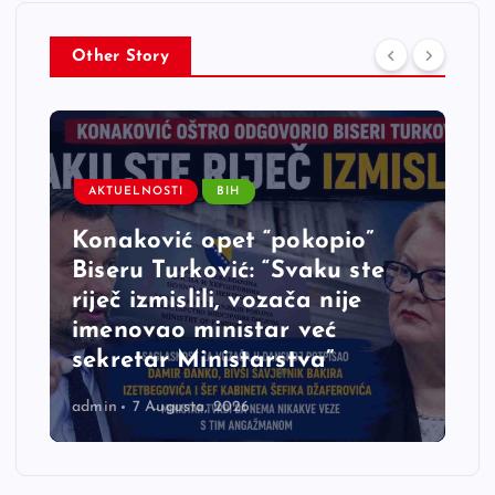
Other Story
AKTUELNOSTI
BIH
Konaković opet “pokopio”
Biseru Turković: “Svaku ste
riječ izmislili, vozača nije
imenovao ministar već
sekretar Ministarstva”
admin
7 Augusta, 2026