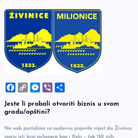
F
C
M
Vi
S
a
o
es
b
h
Jeste li probali otvoriti biznis u svom
c
p
se
er
ar
gradu/opštini?
e
y
n
e
b
Li
g
Na web portalima se nedavno pojavila vijest da Živinice
o
n
er
imaju isti broj milionera kao i Keln – čak 150 njih.