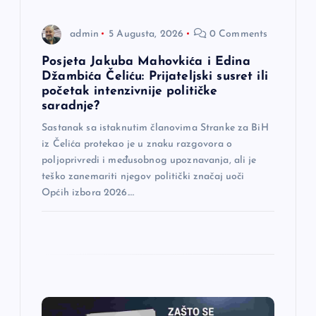
a
admin
5 Augusta, 2026
0 Comments
n
Posjeta Jakuba Mahovkića i Edina
Džambića Čeliću: Prijateljski susret ili
a
početak intenzivnije političke
saradnje?
k
Sastanak sa istaknutim članovima Stranke za BiH
iz Čelića protekao je u znaku razgovora o
a
poljoprivredi i međusobnog upoznavanja, ali je
teško zanemariti njegov politički značaj uoči
Općih izbora 2026.…