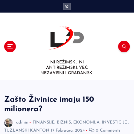
S
k
i
p
t
o
c
o
n
NI REŽIMSKI, NI
t
ANTIREŽIMSKI, VEĆ
e
NEZAVISNI I GRAĐANSKI
n
t
Zašto Živinice imaju 150
milionera?
admin
FINANSIJE, BIZNIS, EKONOMIJA, INVESTICIJE
,
TUZLANSKI KANTON
17 Februara, 2024
0 Comments