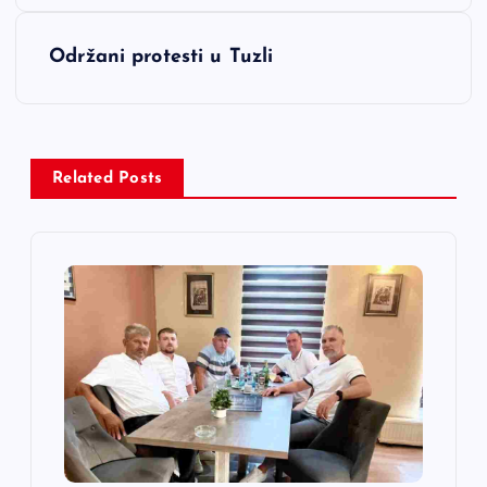
v
i
Održani protesti u Tuzli
g
a
Related Posts
c
i
j
a
č
l