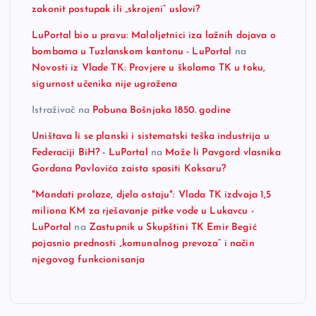
zakonit postupak ili „skrojeni“ uslovi?
LuPortal bio u pravu: Maloljetnici iza lažnih dojava o
bombama u Tuzlanskom kantonu - LuPortal
na
Novosti iz Vlade TK: Provjere u školama TK u toku,
sigurnost učenika nije ugrožena
Istraživač
na
Pobuna Bošnjaka 1850. godine
Uništava li se planski i sistematski teška industrija u
Federaciji BiH? - LuPortal
na
Može li Pavgord vlasnika
Gordana Pavlovića zaista spasiti Koksaru?
"Mandati prolaze, djela ostaju": Vlada TK izdvaja 1,5
miliona KM za rješavanje pitke vode u Lukavcu -
LuPortal
na
Zastupnik u Skupštini TK Emir Begić
pojasnio prednosti „komunalnog prevoza“ i način
njegovog funkcionisanja