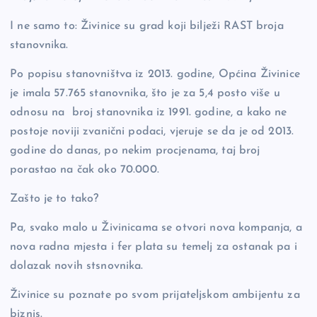
o
k
I ne samo to: Živinice su grad koji bilježi RAST broja
k
stanovnika.
Po popisu stanovništva iz 2013. godine, Općina Živinice
je imala 57.765 stanovnika, što je za 5,4 posto više u
odnosu na broj stanovnika iz 1991. godine, a kako ne
postoje noviji zvanični podaci, vjeruje se da je od 2013.
godine do danas, po nekim procjenama, taj broj
porastao na čak oko 70.000.
Zašto je to tako?
Pa, svako malo u Živinicama se otvori nova kompanja, a
nova radna mjesta i fer plata su temelj za ostanak pa i
dolazak novih stsnovnika.
Živinice su poznate po svom prijateljskom ambijentu za
biznis.