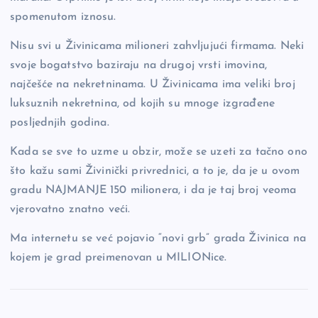
spomenutom iznosu.
Nisu svi u Živinicama milioneri zahvljujući firmama. Neki
svoje bogatstvo baziraju na drugoj vrsti imovina,
najčešće na nekretninama. U Živinicama ima veliki broj
luksuznih nekretnina, od kojih su mnoge izgrađene
posljednjih godina.
Kada se sve to uzme u obzir, može se uzeti za tačno ono
što kažu sami Živinički privrednici, a to je, da je u ovom
gradu NAJMANJE 150 milionera, i da je taj broj veoma
vjerovatno znatno veći.
Ma internetu se već pojavio “novi grb” grada Živinica na
kojem je grad preimenovan u MILIONice.