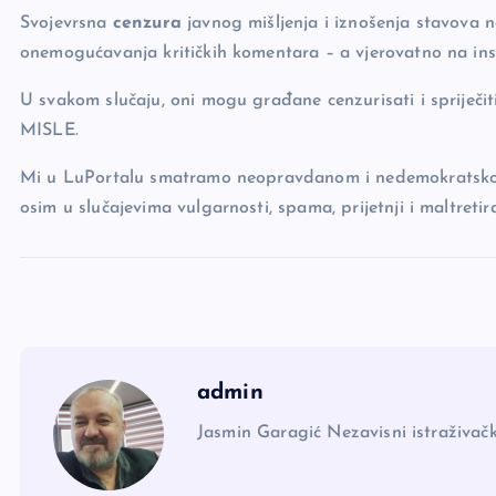
Svojevrsna
cenzura
javnog mišljenja i iznošenja stavova 
onemogućavanja kritičkih komentara – a vjerovatno na ins
U svakom slučaju, oni mogu građane cenzurisati i spriječiti
MISLE.
Mi u LuPortalu smatramo neopravdanom i nedemokratskom 
osim u slučajevima vulgarnosti, spama, prijetnji i maltret
admin
Jasmin Garagić Nezavisni istraživačk