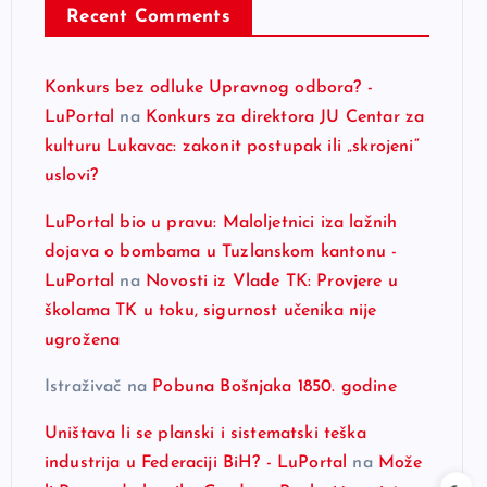
Recent Comments
Konkurs bez odluke Upravnog odbora? -
LuPortal
na
Konkurs za direktora JU Centar za
kulturu Lukavac: zakonit postupak ili „skrojeni“
uslovi?
LuPortal bio u pravu: Maloljetnici iza lažnih
dojava o bombama u Tuzlanskom kantonu -
LuPortal
na
Novosti iz Vlade TK: Provjere u
školama TK u toku, sigurnost učenika nije
ugrožena
Istraživač
na
Pobuna Bošnjaka 1850. godine
Uništava li se planski i sistematski teška
industrija u Federaciji BiH? - LuPortal
na
Može