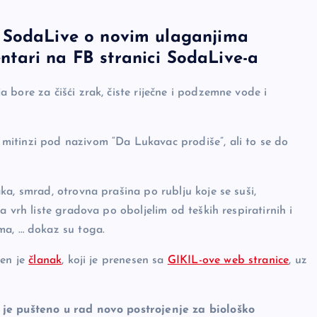
 SodaLive o novim ulaganjima
tari na FB stranici SodaLive-a
bore za čišći zrak, čiste riječne i podzemne vode i
mitinzi pod nazivom “Da Lukavac prodiše”, ali to se do
a, smrad, otrovna prašina po rublju koje se suši,
 vrh liste gradova po oboljelim od teških respiratirnih i
ma, … dokaz su toga.
jen je
članak
, koji je prenesen sa
GIKIL-ove web stranice
, uz
 je pušteno u rad novo postrojenje za biološko