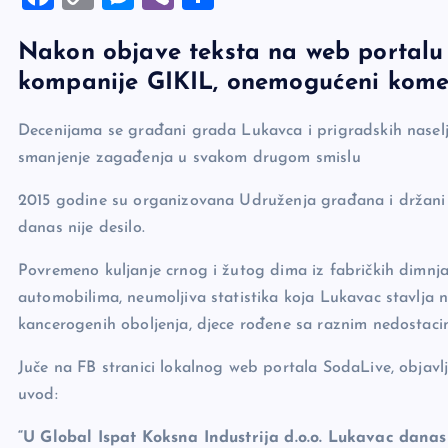
a
o
es
b
h
Nakon objave teksta na web portalu
c
p
se
er
ar
kompanije GIKIL, onemogućeni komen
e
y
n
e
b
Li
g
Decenijama se građani grada Lukavca i prigradskih naselja 
o
n
er
smanjenje zagađenja u svakom drugom smislu
o
k
2015 godine su organizovana Udruženja građana i držani 
k
danas nije desilo.
Povremeno kuljanje crnog i žutog dima iz fabričkih dimnjak
automobilima, neumoljiva statistika koja Lukavac stavlja na
kancerogenih oboljenja, djece rođene sa raznim nedostaci
Juče na FB stranici lokalnog web portala SodaLive, objavl
uvod:
“U Global Ispat Koksna Industrija d.o.o. Lukavac danas