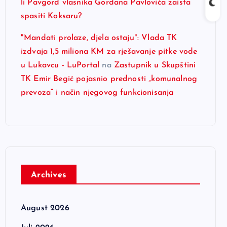
li Pavgord vlasnika Gordana Pavlovića zaista
spasiti Koksaru?
"Mandati prolaze, djela ostaju": Vlada TK
izdvaja 1,5 miliona KM za rješavanje pitke vode
u Lukavcu - LuPortal
na
Zastupnik u Skupštini
TK Emir Begić pojasnio prednosti „komunalnog
prevoza“ i način njegovog funkcionisanja
Archives
August 2026