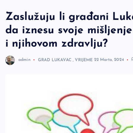
e
r
Zaslužuju li građani Lu
da iznesu svoje mišljenje
i njihovom zdravlju?
admin
GRAD LUKAVAC
,
VRIJEME
22 Marta, 2024