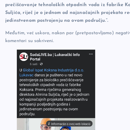
prečišćavanje tehnoloških otpadnih voda iz fabrike K
Suljića, riječ je o jednom od najznačajnih projekata r
jedinstvenom postrojenju na ovom području.”.
Međutim, već uskoro, nakon par (pretpostavljamo) negati
komentari su sakriveni.