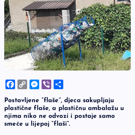
F
C
M
Vi
S
a
o
es
b
h
Postavljene “flaše”, djeca sakupljaju
c
p
se
er
ar
plastične flaše, a plastičnu ambalažu u
e
y
n
e
njima niko ne odvozi i postaje samo
b
Li
g
smeće u lijepoj “flaši”.
o
n
er