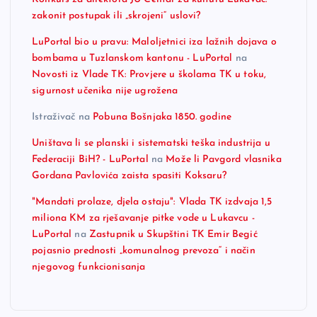
zakonit postupak ili „skrojeni“ uslovi?
LuPortal bio u pravu: Maloljetnici iza lažnih dojava o
bombama u Tuzlanskom kantonu - LuPortal
na
Novosti iz Vlade TK: Provjere u školama TK u toku,
sigurnost učenika nije ugrožena
Istraživač
na
Pobuna Bošnjaka 1850. godine
Uništava li se planski i sistematski teška industrija u
Federaciji BiH? - LuPortal
na
Može li Pavgord vlasnika
Gordana Pavlovića zaista spasiti Koksaru?
"Mandati prolaze, djela ostaju": Vlada TK izdvaja 1,5
miliona KM za rješavanje pitke vode u Lukavcu -
LuPortal
na
Zastupnik u Skupštini TK Emir Begić
pojasnio prednosti „komunalnog prevoza“ i način
njegovog funkcionisanja