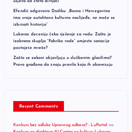
usjeva od šteta divljači
Efendić odgovorio Dodiku: „Bosna i Hercegovina
ima svoje autohtono kulturno naslijeđe, ne može se
izbrisati historija“
Lukavac deceniju čeka rješenje za vodu: Zašto je
izabrana skuplja “Fabrika vode” umjesto sanacije
postojeće mreže?
Zašto se zakoni objavljuju u službenim glasilima?
Pravo građana da znaju pravila koja ih obavezuju
Recent Comments
Konkurs bez odluke Upravnog odbora? - LuPortal
na
Konkurs za direktora JU Centar za kulturu Lukavac: