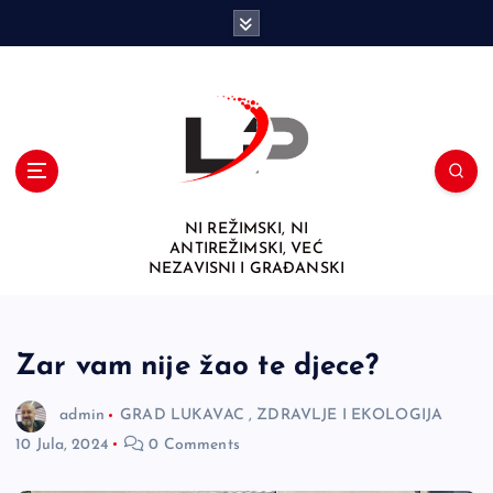
S
k
i
p
t
o
c
o
n
NI REŽIMSKI, NI
t
ANTIREŽIMSKI, VEĆ
e
NEZAVISNI I GRAĐANSKI
n
t
Zar vam nije žao te djece?
admin
GRAD LUKAVAC
,
ZDRAVLJE I EKOLOGIJA
10 Jula, 2024
0 Comments