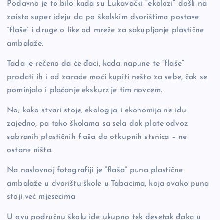
Podavno je to bilo kada su Lukavački “ekolozi” došli na
o
k
zaista super ideju da po školskim dvorištima postave
k
“flaše” i druge o like od mreže za sakupljanje plastične
ambalaže.
Tada je rečeno da će đaci, kada napune te “flaše”
prodati ih i od zarade moći kupiti nešto za sebe, čak se
pominjalo i plaćanje ekskurzije tim novcem.
No, kako stvari stoje, ekologija i ekonomija ne idu
zajedno, pa tako školama sa sela dok plate odvoz
sabranih plastičnih flaša do otkupnih stsnica – ne
ostane ništa.
Na naslovnoj fotografiji je “flaša” puna plastične
ambalaže u dvorištu škole u Tabacima, koja ovako puna
stoji već mjesecima
U ovu područnu školu ide ukupno tek desetak đaka u