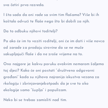
sva četiri prva razreda.
I šta sada da oni rade sa svim tim flašama? Više bi ih
koštalo odvući te flaše nego što bi dobili za njih.
Da to odbuku njihovi toditelji?
Pa ako će im to voziti roditelji, oni će im dati i više novca
od zarade za prodaju sirovine da se ne muče
sakupljajuči flaše i da ne zroše vrijeme na to.
Ono najgore je: kakvu poruku ovakvim nemarom šaljemo
toj djeci? Kako će oni postati “društveno odgovorni
građani” kada su njihova najranija iskustva vezana za
rkologiju i zbrinjavanjebotpads da je sve to oko
ekologije samo “šuplja” i populizam.
Neko bi se trebao zamisliti nad tim.