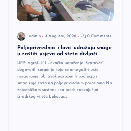
l
a
admin
4 Augusta, 2026
0 Comments
n
Poljoprivrednici i lovci udružuju snage
a
u zaštiti usjeva od šteta divljači
UPP „Agroluk“ i Lovačko udruženje „Svatovac“
k
dogovorili saradnju koja će omogućiti brže
reagovanje, obilazak ugroženih područja i
a
smanjenje šteta na poljoprivrednim parcelama Na
zajedničkom sastanku sa predsjedavajućim
Gradskog vijeća Lukavac…