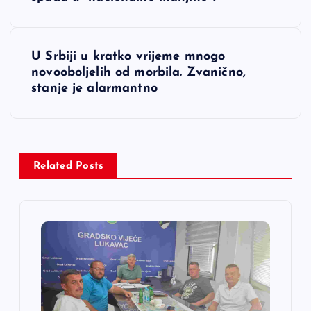
a
v
U Srbiji u kratko vrijeme mnogo
i
novooboljelih od morbila. Zvanično,
stanje je alarmantno
g
a
c
Related Posts
i
j
a
č