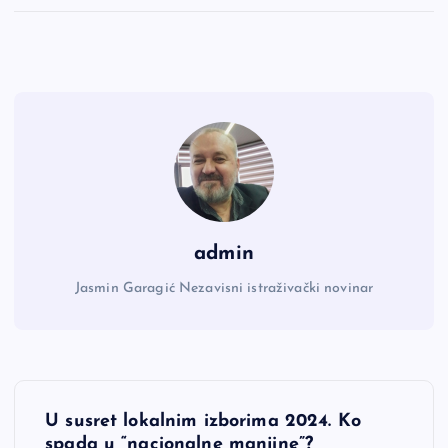
admin
Jasmin Garagić Nezavisni istraživački novinar
N
U susret lokalnim izborima 2024. Ko
spada u “nacionalne manjine”?