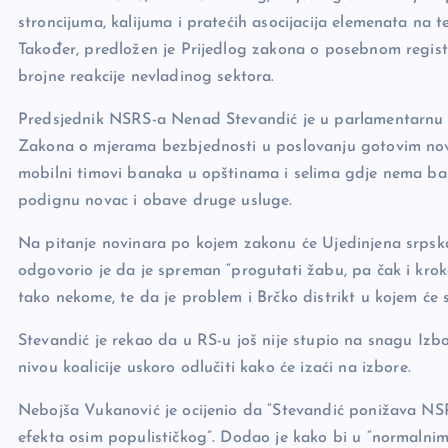
stroncijuma, kalijuma i pratećih asocijacija elemenata na te
Također, predložen je Prijedlog zakona o posebnom registru
brojne reakcije nevladinog sektora.
Predsjednik NSRS-a Nenad Stevandić je u parlamentarnu
Zakona o mjerama bezbjednosti u poslovanju gotovim novc
mobilni timovi banaka u opštinama i selima gdje nema ba
podignu novac i obave druge usluge.
Na pitanje novinara po kojem zakonu će Ujedinjena srpska, 
odgovorio je da je spreman “progutati žabu, pa čak i krok
tako nekome, te da je problem i Brčko distrikt u kojem ć
Stevandić je rekao da u RS-u još nije stupio na snagu Izb
nivou koalicije uskoro odlučiti kako će izaći na izbore.
Nebojša Vukanović je ocijenio da “Stevandić ponižava NS
efekta osim populističkog”. Dodao je kako bi u “normalni