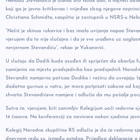
Nenadu Stevandiću je danas bio težak dan, a najveći udar
b
Li
g
koji ga je javno kritikovao i vrijeđao zbog njegove neprin
o
n
er
Christiana Schmidta, saopštio je zastupnik u NSRS-u Neb
o
k
“Nešić je skinuo rukavice i bez imalo uvijanja napao Stev
k
vjerujem da to nije slučajno i da je sve urađeno uz saglas
nevjernom Stevandiću”, rekao je Vukanović.
U slučaju da Dodik bude osuđen ili spriječen da obavlja f
zamijenio na mjestu predsjednika kao predsjednik Narodn
Stevandić namjerno poticao Dodika i većinu da usvajaju I
dodatno gurnuo u vatru, jer mora potpisati zakone od koji
shvatio Stevandićeve namjere i odlučio da mu pošalje por
Sutra će, vjerujem, biti zanimljiv Kolegijum uoči redovne
14 časova. Na konferenciji za novinare nakon sjednice javno
Kolegij Narodne skupštine RS odlučio je da će redovna sje
dnevnom redu su, između ostalog, Prijedlog deklaracije o p