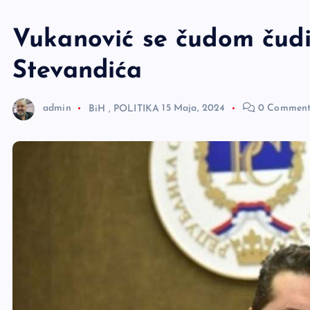
e
r
Vukanović se čudom čudi:
Stevandića
admin
BiH
,
POLITIKA
15 Maja, 2024
0 Comment