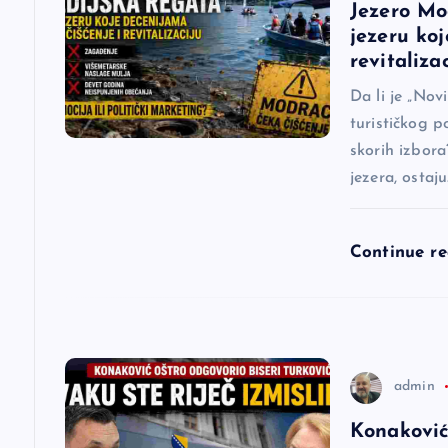
Jezero Mo
i
jezeru koj
revitaliza
j
Da li je „Nov
turističkog p
a
skorih izbora
jezera, ostaj
č
l
Continue r
a
n
admin
a
Konaković