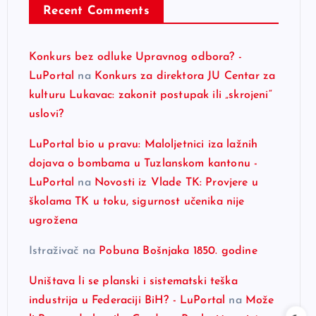
Recent Comments
Konkurs bez odluke Upravnog odbora? -
LuPortal
na
Konkurs za direktora JU Centar za
kulturu Lukavac: zakonit postupak ili „skrojeni“
uslovi?
LuPortal bio u pravu: Maloljetnici iza lažnih
dojava o bombama u Tuzlanskom kantonu -
LuPortal
na
Novosti iz Vlade TK: Provjere u
školama TK u toku, sigurnost učenika nije
ugrožena
Istraživač
na
Pobuna Bošnjaka 1850. godine
Uništava li se planski i sistematski teška
industrija u Federaciji BiH? - LuPortal
na
Može