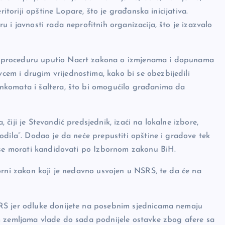
ritoriji opštine Lopare, što je građanska inicijativa.
 i javnosti rada neprofitnih organizacija, što je izazvalo
 proceduru uputio Nacrt zakona o izmjenama i dopunama
em i drugim vrijednostima, kako bi se obezbijedili
nkomata i šaltera, što bi omogućilo građanima da
čiji je Stevandić predsjednik, izaći na lokalne izbore,
odila”. Dodao je da neće prepustiti opštine i gradove tek
e se morati kandidovati po Izbornom zakonu BiH.
orni zakon koji je nedavno usvojen u NSRS, te da će na
RS jer odluke donijete na posebnim sjednicama nemaju
m zemljama vlade do sada podnijele ostavke zbog afere sa