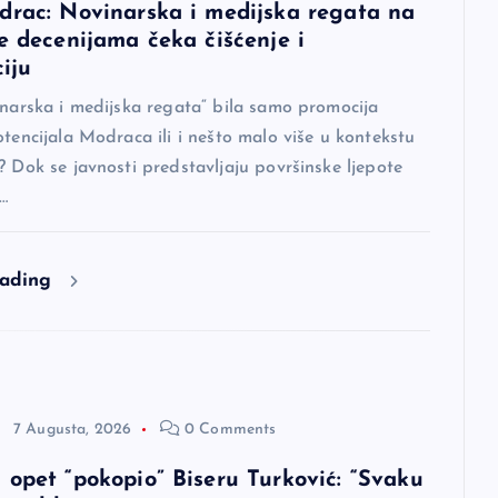
drac: Novinarska i medijska regata na
e decenijama čeka čišćenje i
ciju
inarska i medijska regata“ bila samo promocija
otencijala Modraca ili i nešto malo više u kontekstu
? Dok se javnosti predstavljaju površinske ljepote
u…
eading
7 Augusta, 2026
0 Comments
 opet “pokopio” Biseru Turković: “Svaku