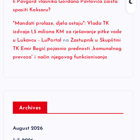
li Pavgord vlasnika Gordana Pavlovića zaista
spasiti Koksaru?
"Mandati prolaze, djela ostaju": Vlada TK
izdvaja 1,5 miliona KM za rješavanje pitke vode
u Lukavcu - LuPortal
na
Zastupnik u Skupštini
TK Emir Begić pojasnio prednosti „komunalnog
prevoza“ i način njegovog funkcionisanja
Archives
August 2026