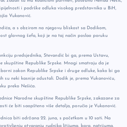
ac zadali su mu koalicioni partneri, posebno Nenad Nešić,
cipijelnosti i podrške odluka visokog predstavnika u BiH,
ojša Vukanović.
andića, a s obzirom na njegovu bliskost sa Dodikom,
nost glavnog šefa, koji je na taj način poslao poruku
unkciju predsjednika, Stevandić bi ga, prema Ustavu,
e skupštine Republike Srpske. Mnogi smatraju da je
zborni zakon Republike Srpske i druge odluke, kako bi ga
h su neki kasnije odustali. Dodik je, prema Vukanoviću,
uku preko Nešića.
 sjednice Narodne skupštine Republike Srpske, zakazane za
sti će biti saopšteno više detalja, poručio je Vukanović.
dnica biti održana 22. juna, s početkom u 10 sati. Na
rotivljenju otvaranju rudnika litijuma, bora, natrijuma,