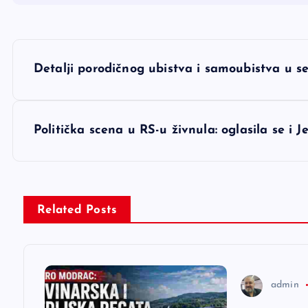
N
Detalji porodičnog ubistva i samoubistva u s
a
v
Politička scena u RS-u živnula: oglasila se i J
i
g
Related Posts
a
c
admin