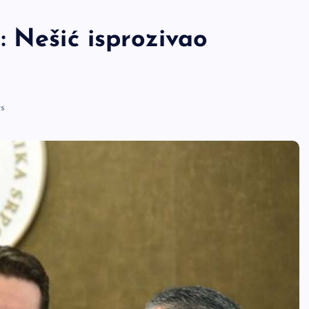
 Nešić isprozivao
s