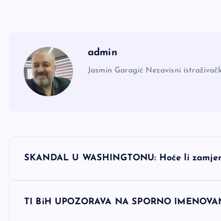
admin
Jasmin Garagić Nezavisni istraživačk
N
SKANDAL U WASHINGTONU: Hoće li zamjenik 
a
v
TI BiH UPOZORAVA NA SPORNO IMENOVAN