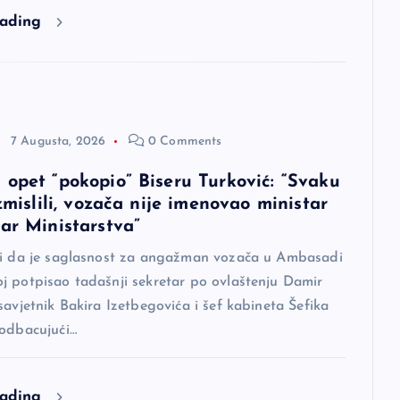
eading
7 Augusta, 2026
0 Comments
 opet “pokopio” Biseru Turković: “Svaku
izmislili, vozača nije imenovao ministar
tar Ministarstva”
di da je saglasnost za angažman vozača u Ambasadi
j potpisao tadašnji sekretar po ovlaštenju Damir
savjetnik Bakira Izetbegovića i šef kabineta Šefika
 odbacujući…
eading