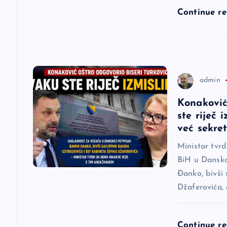
l
Continue r
a
n
admin
a
Konaković
ste riječ 
k
već sekre
a
Ministar tvr
BiH u Dansko
Đanko, bivši 
Džaferovića,
Continue r