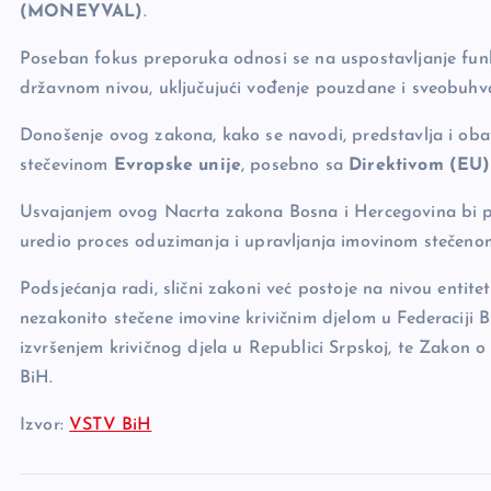
(MONEYVAL)
.
Poseban fokus preporuka odnosi se na uspostavljanje fu
državnom nivou, uključujući vođenje pouzdane i sveobuhvat
Donošenje ovog zakona, kako se navodi, predstavlja i o
stečevinom
Evropske unije
, posebno sa
Direktivom (EU)
Usvajanjem ovog Nacrta zakona Bosna i Hercegovina bi po
uredio proces oduzimanja i upravljanja imovinom stečenom
Podsjećanja radi, slični zakoni već postoje na nivou entite
nezakonito stečene imovine krivičnim djelom u Federaciji 
izvršenjem krivičnog djela u Republici Srpskoj, te Zakon 
BiH.
Izvor:
VSTV BiH