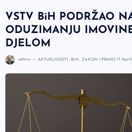
e
r
VSTV BiH PODRŽAO N
ODUZIMANJU IMOVINE
DJELOM
admin
AKTUELNOSTI
,
BiH
,
ZAKON I PRAVO
17 Apri