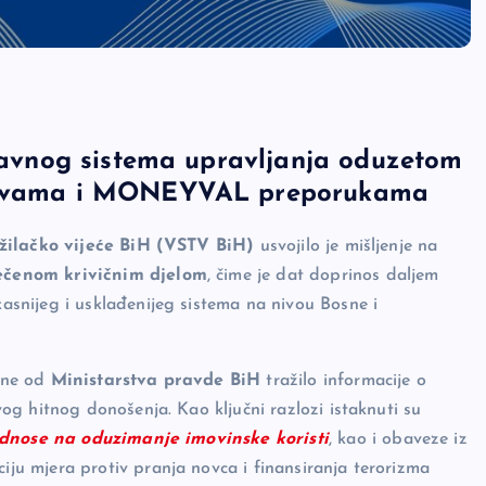
ržavnog sistema upravljanja oduzetom
ektivama i MONEYVAL preporukama
užilačko vijeće BiH (VSTV BiH)
usvojilo je mišljenje na
ečenom krivičnim djelom
, čime je dat doprinos daljem
snijeg i usklađenijeg sistema na nivou Bosne i
ine od
Ministarstva pravde BiH
tražilo informacije o
g hitnog donošenja. Kao ključni razlozi istaknuti su
dnose na oduzimanje imovinske koristi
, kao i obaveze iz
iju mjera protiv pranja novca i finansiranja terorizma