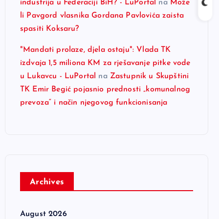
industrija u Federaciji BiH? - LuPortal
na
Može
li Pavgord vlasnika Gordana Pavlovića zaista
spasiti Koksaru?
"Mandati prolaze, djela ostaju": Vlada TK
izdvaja 1,5 miliona KM za rješavanje pitke vode
u Lukavcu - LuPortal
na
Zastupnik u Skupštini
TK Emir Begić pojasnio prednosti „komunalnog
prevoza“ i način njegovog funkcionisanja
Archives
August 2026