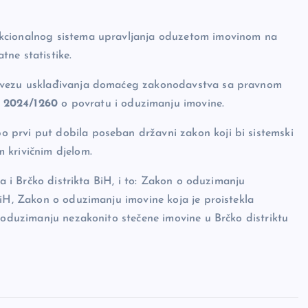
nkcionalnog sistema upravljanja oduzetom imovinom na
ne statistike.
bavezu usklađivanja domaćeg zakonodavstva sa pravnom
 2024/1260
o povratu i oduzimanju imovine.
 prvi put dobila poseban državni zakon koji bi sistemski
 krivičnim djelom.
ta i Brčko distrikta BiH, i to: Zakon o oduzimanju
BiH, Zakon o oduzimanju imovine koja je proistekla
o oduzimanju nezakonito stečene imovine u Brčko distriktu