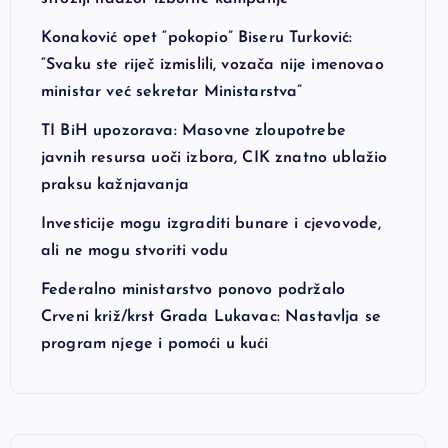
Konaković opet “pokopio” Biseru Turković:
“Svaku ste riječ izmislili, vozača nije imenovao
ministar već sekretar Ministarstva”
TI BiH upozorava: Masovne zloupotrebe
javnih resursa uoči izbora, CIK znatno ublažio
praksu kažnjavanja
Investicije mogu izgraditi bunare i cjevovode,
ali ne mogu stvoriti vodu
Federalno ministarstvo ponovo podržalo
Crveni križ/krst Grada Lukavac: Nastavlja se
program njege i pomoći u kući