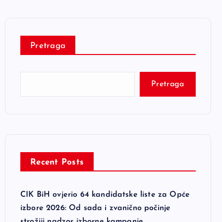
Pretraga
Pretraga
Recent Posts
CIK BiH ovjerio 64 kandidatske liste za Opće
izbore 2026: Od sada i zvanično počinje
strožiji nadzor izborne kampanje