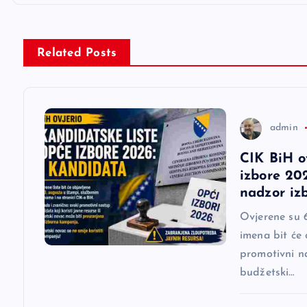
i
g
Related Posts
a
c
admin
CIK BiH o
i
izbore 202
nadzor iz
j
Ovjerene su 6
imena bit će 
a
promotivni na
budžetski…
č