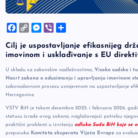
F
C
M
Vi
S
a
o
es
b
h
Cilj je uspostavljanje efikasnijeg d
c
p
se
er
ar
imovinom i usklađivanje s EU dir
e
y
n
e
b
Li
g
U skladu sa zakonskim nadležnostima,
Visoko sudsko i t
o
n
er
Nacrt zakona o oduzimanju i upravljanju imovinom st
o
k
zakonodavnom procesu usmjerenom na uspostavljanje efika
k
Hercegovine.
VSTV BiH je tokom decembra 2025. i februara 2026. god
statusu izrade ovog zakona, naglašavajući potrebu njegovo
praktični problemi u izvršenju
odluka Suda BiH
koje se o
preporuka
Komiteta eksperata Vijeća Evrope
za evaluac