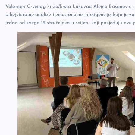
b
Li
g
Volonteri Crvenog križa/krsta Lukavac, Alejna Bašanović i
o
n
er
bihejvioralne analize i emocionalne inteligencije, koju je 
o
k
jedan od svega 12 stručnjaka u svijetu koji posjeduju ovu p
k