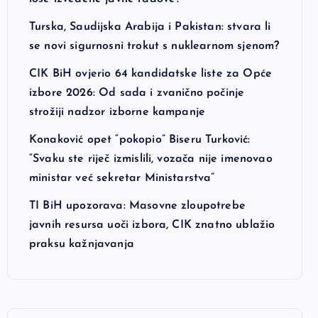
Turska, Saudijska Arabija i Pakistan: stvara li
se novi sigurnosni trokut s nuklearnom sjenom?
CIK BiH ovjerio 64 kandidatske liste za Opće
izbore 2026: Od sada i zvanično počinje
strožiji nadzor izborne kampanje
Konaković opet “pokopio” Biseru Turković:
“Svaku ste riječ izmislili, vozača nije imenovao
ministar već sekretar Ministarstva”
TI BiH upozorava: Masovne zloupotrebe
javnih resursa uoči izbora, CIK znatno ublažio
praksu kažnjavanja