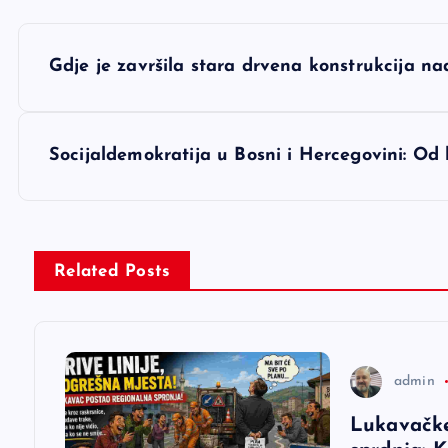
N
Gdje je završila stara drvena konstrukcija na
a
v
Socijaldemokratija u Bosni i Hercegovini: Od k
i
g
Related Posts
a
c
admin
Lukavačke
i