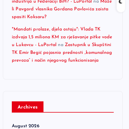
industrija u Federaciji BiH? - LuPortal
na
Može
li Pavgord vlasnika Gordana Pavlovića zaista
spasiti Koksaru?
"Mandati prolaze, djela ostaju": Vlada TK
izdvaja 1,5 miliona KM za rješavanje pitke vode
u Lukavcu - LuPortal
na
Zastupnik u Skupštini
TK Emir Begić pojasnio prednosti „komunalnog
prevoza“ i način njegovog funkcionisanja
Archives
August 2026