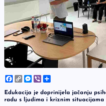
F
C
M
Vi
S
a
o
es
b
h
Edukacija je doprinijela jačanju psih
c
p
se
er
ar
radu s ljudima i kriznim situacijama
e
y
n
e