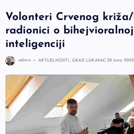
e
r
Volonteri Crvenog križa
radionici o bihejvioralno
inteligenciji
admin
AKTUELNOSTI
,
GRAD LUKAVAC
28 Juna, 2025