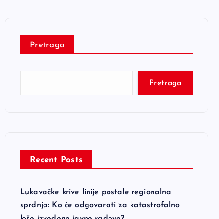
Pretraga
Pretraga
Recent Posts
Lukavačke krive linije postale regionalna
sprdnja: Ko će odgovarati za katastrofalno
loše izvedene javne radove?