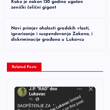
Kako je nakon 130 godina ugašen
a
zenički čelični gigant
v
Novi primjer oholosti gradskih vlasti,
i
ignorisanja i suspendovanja Zakona, i
diskriminacije građana u Lukavcu
g
a
c
Related Posts
i
j
a