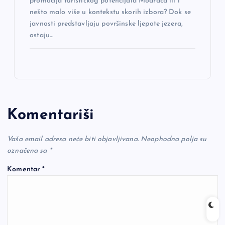
promocija turističkog potencijala Modraca ili i
nešto malo više u kontekstu skorih izbora? Dok se
javnosti predstavljaju površinske ljepote jezera,
ostaju…
Komentariši
Vaša email adresa neće biti objavljivana.
Neophodna polja su
označena sa
*
Komentar
*