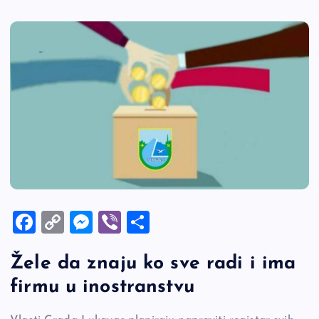
F
C
M
Vi
S
a
o
es
b
h
Žele da znaju ko sve radi i ima
c
p
se
er
ar
firmu u inostranstvu
e
y
n
e
b
Li
g