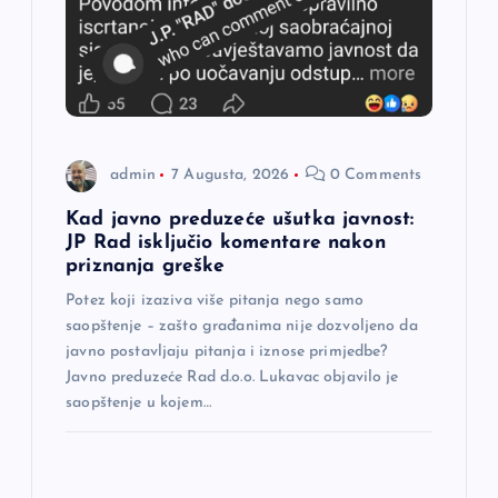
č
l
a
admin
7 Augusta, 2026
0 Comments
n
Kad javno preduzeće ušutka javnost:
a
JP Rad isključio komentare nakon
priznanja greške
k
Potez koji izaziva više pitanja nego samo
saopštenje – zašto građanima nije dozvoljeno da
a
javno postavljaju pitanja i iznose primjedbe?
Javno preduzeće Rad d.o.o. Lukavac objavilo je
saopštenje u kojem…