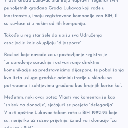
Vlasti Grada Lukavac planiraju napraviti registar svih
o
n
er
punoljetnih građana Grada Lukavca koji rade u
o
k
inostranstvu, imaju registrovane kompanije van BiH, ili
k
su suvlasnici u nekim od tih kompanija.
Takođe u registar žele da upišu sva Udruženja i
asocijacije koje okupljaju “dijasporce”.
Razlozi koje navode za uspostavljanje registra je
“unapređenje saradnje i ostvarivanje direktne
komunikacije sa predstavnicima dijaspore, te poboljšanja
kvaliteta usluga gradske administracije u skladu sa
potrebama i zahtjevima građana kao krajnjih korisnika”.
Međutim, neki ovaj potez Vlasti već komentarišu kao
“spisak za donacije”, sjećajući se posjeta “delegacija”
Vlasti opštine Lukavac tokom rata u BiH 1992-95 koje
su, nerijetko uz razne prijetnje, iznuđivali donacije “za