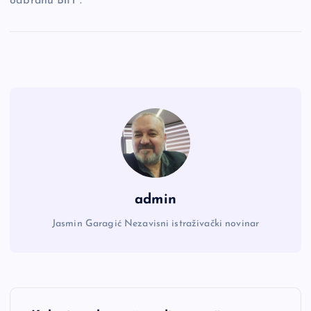
odbranu BiH”.
admin
Jasmin Garagić Nezavisni istraživački novinar
N