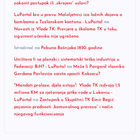
zakonit postupak ili „skrojeni“ uslovi?
LuPortal bio u pravu: Maloljetnici iza lažnih dojava o
bombama u Tuzlanskom kantonu - LuPortal
na
Novosti iz Vlade TK: Provjere u školama TK u toku,
sigurnost učenika nije ugrožena
Istraživač
na
Pobuna Bošnjaka 1850. godine
Uništava li se planski i sistematski teška industrija u
Federaciji BiH? - LuPortal
na
Može li Pavgord vlasnika
Gordana Pavlovića zaista spasiti Koksaru?
"Mandati prolaze, djela ostaju": Vlada TK izdvaja 1,5
miliona KM za rješavanje pitke vode u Lukavcu -
LuPortal
na
Zastupnik u Skupštini TK Emir Begić
pojasnio prednosti „komunalnog prevoza“ i način
njegovog funkcionisanja