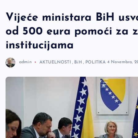
e
r
Vijeće ministara BiH usv
od 500 eura pomoći za z
institucijama
admin
AKTUELNOSTI
,
BiH
,
POLITIKA
4 Novembra, 2