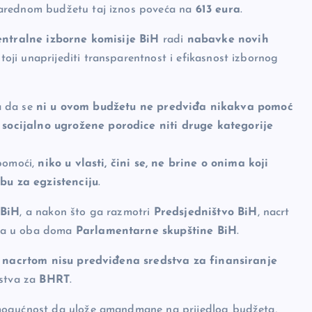
 narednom budžetu taj iznos poveća na
613 eura
.
entralne izborne komisije BiH
radi
nabavke novih
stoji unaprijediti transparentnost i efikasnost izbornog
ca da se
ni u ovom budžetu ne predviđa nikakva pomoć
socijalno ugrožene porodice niti druge kategorije
 pomoći,
niko u vlasti, čini se, ne brine o onima koji
bu za egzistenciju
.
 BiH
, a nakon što ga razmotri
Predsjedništvo BiH
, nacrt
ja u oba doma
Parlamentarne skupštine BiH
.
 nacrtom nisu predviđena sredstva za finansiranje
dstva za
BHRT
.
 mogućnost da ulože amandmane na prijedlog budžeta,