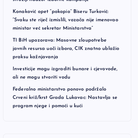
Konaković opet “pokopio” Biseru Turković:
“Svaku ste riječ izmislili, vozača nije imenovao
ministar već sekretar Ministarstva”
TI BiH upozorava: Masovne zloupotrebe
javnih resursa uoči izbora, CIK znatno ublažio
praksu kažnjavanja
Investicije mogu izgraditi bunare i cjevovode,
ali ne mogu stvoriti vodu
Federalno ministarstvo ponovo podržalo
Crveni križ/krst Grada Lukavac: Nastavlja se
program njege i pomoći u kući