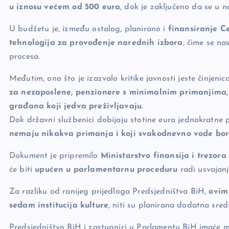
k
u iznosu većem od 500 eura
, dok je zaključeno da se u
U budžetu je, između ostalog, planirano i
finansiranje C
tehnologija za provođenje narednih izbora
, čime se na
procesa.
Međutim, ono što je izazvalo kritike javnosti jeste činjeni
za nezaposlene, penzionere s minimalnim primanjima, 
građana koji jedva preživljavaju
.
Dok državni službenici dobijaju stotine eura jednokratne
nemaju nikakva primanja i koji svakodnevno vode bor
Dokument je pripremilo
Ministarstvo finansija i trezora
će biti
upućen u parlamentarnu proceduru
radi usvajan
Za razliku od ranijeg prijedloga Predsjedništva BiH,
ovim
sedam institucija kulture
, niti su planirana dodatna sre
Predsjedništvo BiH i zastupnici u Parlamentu BiH imaće