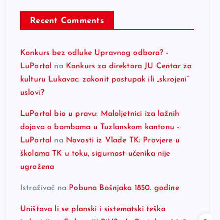
Recent Comments
Konkurs bez odluke Upravnog odbora? -
LuPortal
na
Konkurs za direktora JU Centar za
kulturu Lukavac: zakonit postupak ili „skrojeni“
uslovi?
LuPortal bio u pravu: Maloljetnici iza lažnih
dojava o bombama u Tuzlanskom kantonu -
LuPortal
na
Novosti iz Vlade TK: Provjere u
školama TK u toku, sigurnost učenika nije
ugrožena
Istraživač
na
Pobuna Bošnjaka 1850. godine
Uništava li se planski i sistematski teška