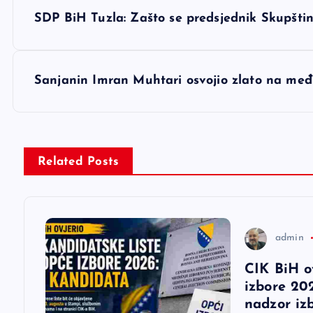
N
SDP BiH Tuzla: Zašto se predsjednik Skupštine
a
v
Sanjanin Imran Muhtari osvojio zlato na me
i
g
Related Posts
a
c
admin
CIK BiH o
i
izbore 202
nadzor iz