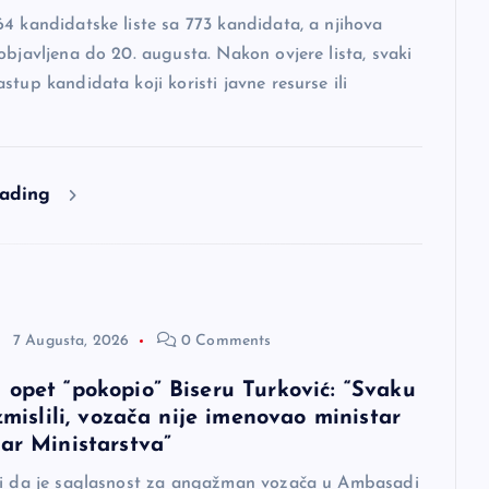
4 kandidatske liste sa 773 kandidata, a njihova
objavljena do 20. augusta. Nakon ovjere lista, svaki
stup kandidata koji koristi javne resurse ili
eading
7 Augusta, 2026
0 Comments
 opet “pokopio” Biseru Turković: “Svaku
izmislili, vozača nije imenovao ministar
tar Ministarstva”
di da je saglasnost za angažman vozača u Ambasadi