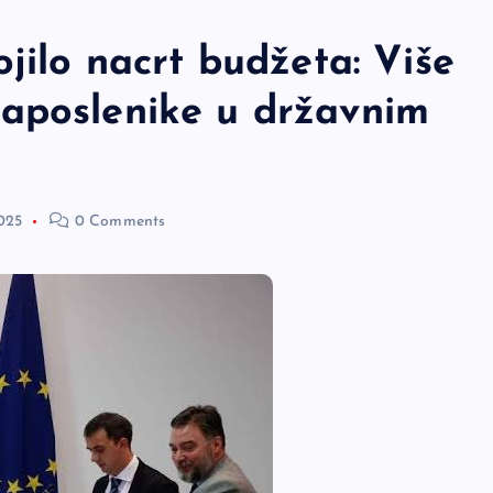
ojilo nacrt budžeta: Više
aposlenike u državnim
025
0 Comments