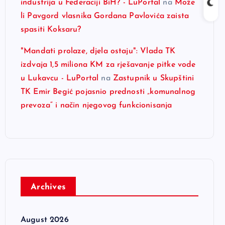
industrija u Federaciji BiH? - LuPortal
na
Može
li Pavgord vlasnika Gordana Pavlovića zaista
spasiti Koksaru?
"Mandati prolaze, djela ostaju": Vlada TK
izdvaja 1,5 miliona KM za rješavanje pitke vode
u Lukavcu - LuPortal
na
Zastupnik u Skupštini
TK Emir Begić pojasnio prednosti „komunalnog
prevoza“ i način njegovog funkcionisanja
Archives
August 2026