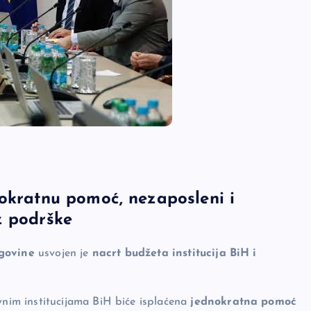
nokratnu pomoć, nezaposleni i
z podrške
egovine
usvojen je
nacrt budžeta institucija BiH i
im institucijama BiH biće isplaćena
jednokratna pomoć