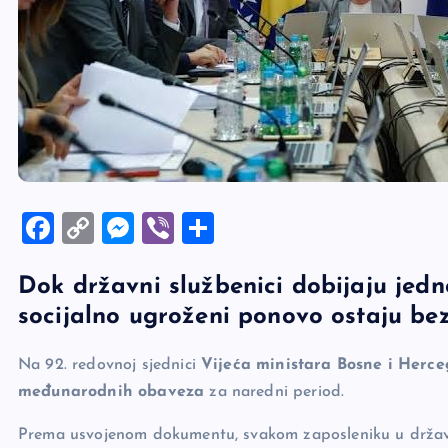
F
C
M
Vi
S
a
o
es
b
h
Dok državni službenici dobijaju jed
c
p
se
er
ar
socijalno ugroženi ponovo ostaju be
e
y
n
e
b
Li
g
Na 92. redovnoj sjednici
Vijeća ministara Bosne i Herc
o
n
er
međunarodnih obaveza
za naredni period.
o
k
Prema usvojenom dokumentu, svakom zaposleniku u državn