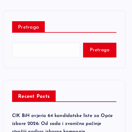
Pretraga
Pretraga
Recent Posts
CIK BiH ovjerio 64 kandidatske liste za Opće
izbore 2026: Od sada i zvanično počinje
strožiji nadzor izborne kampanje