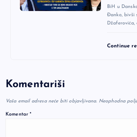
a
BiH u Dansko
Đanko, bivši 
Džaferovića,
Continue r
Komentariši
Vaša email adresa neće biti objavljivana.
Neophodna polj
Komentar
*