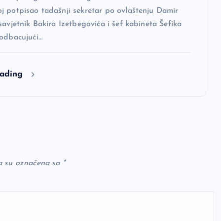
j potpisao tadašnji sekretar po ovlaštenju Damir
savjetnik Bakira Izetbegovića i šef kabineta Šefika
 odbacujući…
eading
a su označena sa
*