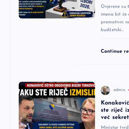
j
Ovjerene su 6
imena bit će 
a
promotivni na
budžetski…
č
l
Continue r
a
n
admin
a
Konaković
ste riječ 
k
već sekre
Ministar tvr