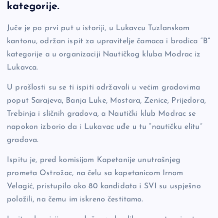
e
y
n
e
kategorije.
b
Li
g
Juče je po prvi put u istoriji, u Lukavcu Tuzlanskom
o
n
er
kantonu, održan ispit za upravitelje čamaca i brodica “B”
o
k
kategorije a u organizaciji Nautičkog kluba Modrac iz
k
Lukavca.
U prošlosti su se ti ispiti održavali u većim gradovima
poput Sarajeva, Banja Luke, Mostara, Zenice, Prijedora,
Trebinja i sličnih gradova, a Nautički klub Modrac se
napokon izborio da i Lukavac uđe u tu “nautičku elitu”
gradova.
Ispitu je, pred komisijom Kapetanije unutrašnjeg
prometa Ostrožac, na čelu sa kapetanicom Irnom
Velagić, pristupilo oko 80 kandidata i SVI su uspješno
položili, na čemu im iskreno čestitamo.