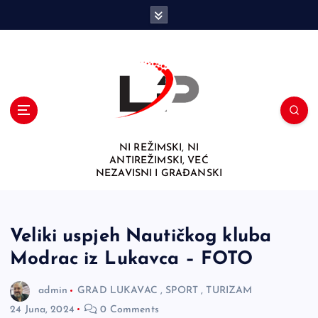
S
k
i
p
t
o
c
o
n
NI REŽIMSKI, NI
t
ANTIREŽIMSKI, VEĆ
e
NEZAVISNI I GRAĐANSKI
n
t
Veliki uspjeh Nautičkog kluba
Modrac iz Lukavca – FOTO
admin
GRAD LUKAVAC
,
SPORT
,
TURIZAM
24 Juna, 2024
0 Comments