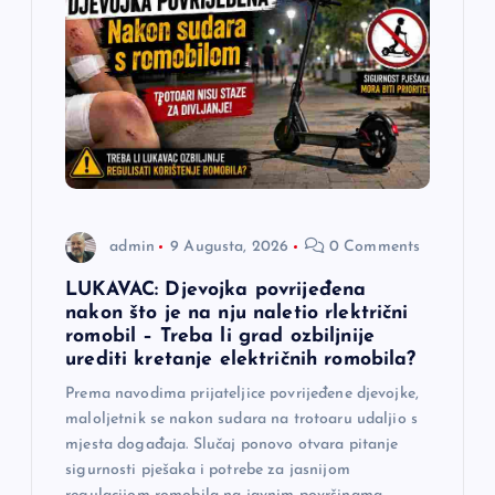
j
a
č
l
a
admin
9 Augusta, 2026
0 Comments
n
LUKAVAC: Djevojka povrijeđena
nakon što je na nju naletio rlektrični
a
romobil – Treba li grad ozbiljnije
urediti kretanje električnih romobila?
k
Prema navodima prijateljice povrijeđene djevojke,
maloljetnik se nakon sudara na trotoaru udaljio s
a
mjesta događaja. Slučaj ponovo otvara pitanje
sigurnosti pješaka i potrebe za jasnijom