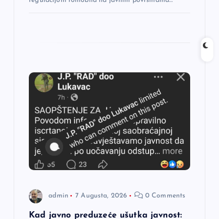
regulacijom romobila na javnim površinama…
admin
7 Augusta, 2026
0 Comments
Kad javno preduzeće ušutka javnost: