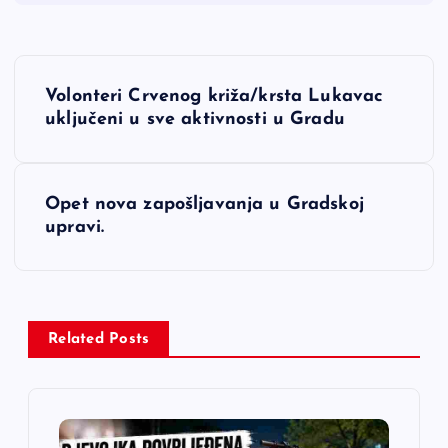
N
Volonteri Crvenog križa/krsta Lukavac
a
uključeni u sve aktivnosti u Gradu
v
Opet nova zapošljavanja u Gradskoj
i
upravi.
g
a
Related Posts
c
i