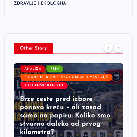
ZDRAVLJE I EKOLOGIJA
Other Story
ANALIZA
FBIH
FINANSIJE, BIZNIS, EKONOMIJA, INVESTICIJE
TUZLANSKI KANTON
Brze ceste pred izbore
ponovo kreću – ali zasad
samo na papiru: Koliko smo
stvarno daleko od prvog
kilometra?