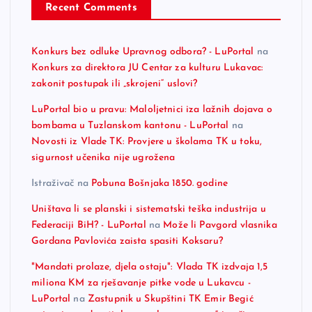
Recent Comments
Konkurs bez odluke Upravnog odbora? - LuPortal
na
Konkurs za direktora JU Centar za kulturu Lukavac:
zakonit postupak ili „skrojeni“ uslovi?
LuPortal bio u pravu: Maloljetnici iza lažnih dojava o
bombama u Tuzlanskom kantonu - LuPortal
na
Novosti iz Vlade TK: Provjere u školama TK u toku,
sigurnost učenika nije ugrožena
Istraživač
na
Pobuna Bošnjaka 1850. godine
Uništava li se planski i sistematski teška industrija u
Federaciji BiH? - LuPortal
na
Može li Pavgord vlasnika
Gordana Pavlovića zaista spasiti Koksaru?
"Mandati prolaze, djela ostaju": Vlada TK izdvaja 1,5
miliona KM za rješavanje pitke vode u Lukavcu -
LuPortal
na
Zastupnik u Skupštini TK Emir Begić