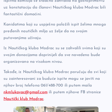
Ispitna komisija se srdačno zahvalila na gostoprimstvu
uz konstataciju da članovi Nautičkog kluba Modrac bili
fantastični domaćini.
Kanidatima koji su uspješno položili ispit želimo mnogo
pređenih nautičkih milja uz želje da na svojim
putovanjima uživaju.
Iz Nautičkog kluba Modrac su se zahvalili svima koji su
svojim donacijama doprinijeli da sve navedeno bude
organizovano na visokom nivou.
Takođe, iz Nautičkog kluba Modrac poručuju da svi koji
su zainteresovani za buduće ispite mogu se javiti na
njihov broj telefona 061/488-700 ili putem maila
nkmlukavac@gmail.com
ili putem njihove FB stranice
Nautički klub Modrac
.