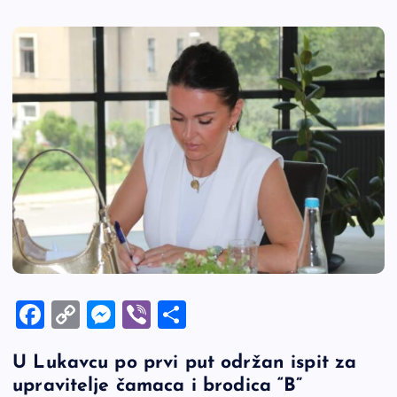
F
C
M
Vi
S
a
o
es
b
h
U Lukavcu po prvi put održan ispit za
c
p
se
er
ar
upravitelje čamaca i brodica “B”