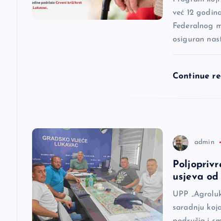
a
već 12 godina
Federalnog mi
č
osiguran nas
l
Continue r
a
n
a
admin
Poljoprivr
k
usjeva od 
a
UPP „Agroluk
saradnju koj
područja i s