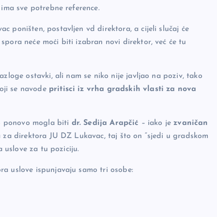
 ima sve potrebne reference.
 poništen, postavljen vd direktora, a cijeli slučaj će
pora neće moći biti izabran novi direktor, već će tu
zloge ostavki, ali nam se niko nije javljao na poziv, tako
koji se navode
pritisci iz vrha gradskih vlasti za nova
to ponovo mogla biti
dr. Sedija Arapčić
– iako je
zvaničan
a za direktora JU DZ Lukavac, taj što on “sjedi u gradskom
a uslove za tu poziciju.
ra uslove ispunjavaju samo tri osobe: