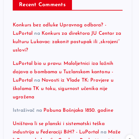
Recent Comments
Konkurs bez odluke Upravnog odbora? -
LuPortal
na
Konkurs za direktora JU Centar za
kulturu Lukavac: zakonit postupak ili „skrojeni“
uslovi?
LuPortal bio u pravu: Maloljetnici iza lažnih
dojava o bombama u Tuzlanskom kantonu -
LuPortal
na
Novosti iz Vlade TK: Provjere u
školama TK u toku, sigurnost učenika nije
ugrožena
Istraživač
na
Pobuna Bošnjaka 1850. godine
Uništava li se planski i sistematski teška
industrija u Federaciji BiH? - LuPortal
na
Može