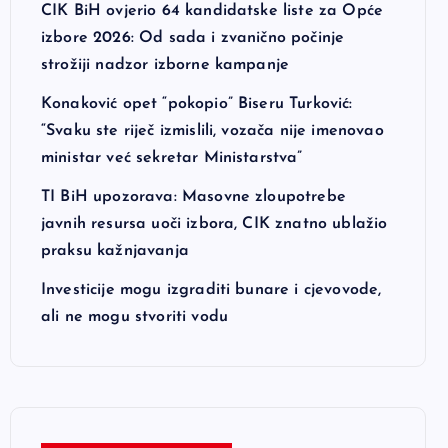
CIK BiH ovjerio 64 kandidatske liste za Opće
izbore 2026: Od sada i zvanično počinje
strožiji nadzor izborne kampanje
Konaković opet “pokopio” Biseru Turković:
“Svaku ste riječ izmislili, vozača nije imenovao
ministar već sekretar Ministarstva”
TI BiH upozorava: Masovne zloupotrebe
javnih resursa uoči izbora, CIK znatno ublažio
praksu kažnjavanja
Investicije mogu izgraditi bunare i cjevovode,
ali ne mogu stvoriti vodu