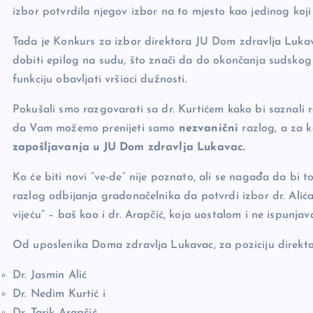
izbor potvrdila njegov izbor na to mjesto kao jedinog koji
Tada je Konkurs za izbor direktora JU Dom zdravlja Lukavac
dobiti epilog na sudu, što znači da do okončanja sudskog s
funkciju obavljati vršioci dužnosti.
Pokušali smo razgovarati sa dr. Kurtićem kako bi saznali ra
da Vam možemo prenijeti samo
nezvanični
razlog, a za 
zapošljavanja u JU Dom zdravlja Lukavac.
Ko će biti novi “ve-de” nije poznato, ali se nagađa da bi 
razlog odbijanja gradonačelnika da potvrdi izbor dr. Alić
vijeću” – baš kao i dr. Arapčić, koja uostalom i ne ispunjav
Od uposlenika Doma zdravlja Lukavac, za poziciju direkto
Dr. Jasmin Alić
Dr. Nedim Kurtić i
Dr. Tarik Arapčić.