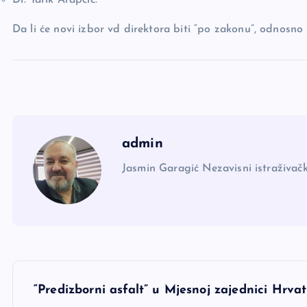
Da li će novi izbor vd direktora biti “po zakonu”, odnosno st
admin
Jasmin Garagić Nezavisni istraživačk
N
“Predizborni asfalt” u Mjesnoj zajednici Hr