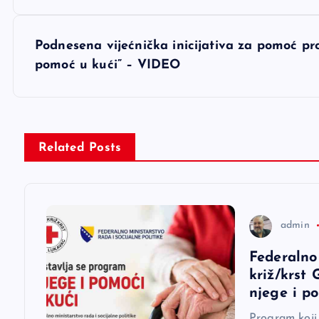
a
v
Podnesena vijećnička inicijativa za pomoć pr
pomoć u kući” – VIDEO
i
g
Related Posts
a
c
admin
i
Federalno
križ/krst
j
njege i p
Program koji