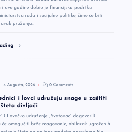
 i ove godine dobio je finansijsku podršku
nistarstva rada i socijalne politike, čime će biti
tavak pružanja…
eading
4 Augusta, 2026
0 Comments
ednici i lovci udružuju snage u zaštiti
šteta divljači
“ i Lovačko udruženje „Svatovac“ dogovorili
a će omogućiti brže reagovanje, obilazak ugroženih
manjenje šteta na poljoprivrednim parcelama Na