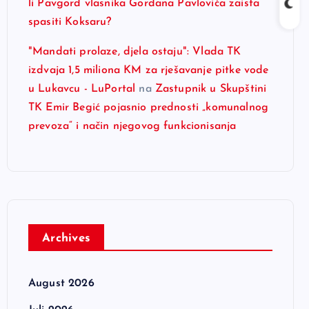
li Pavgord vlasnika Gordana Pavlovića zaista
spasiti Koksaru?
"Mandati prolaze, djela ostaju": Vlada TK
izdvaja 1,5 miliona KM za rješavanje pitke vode
u Lukavcu - LuPortal
na
Zastupnik u Skupštini
TK Emir Begić pojasnio prednosti „komunalnog
prevoza“ i način njegovog funkcionisanja
Archives
August 2026