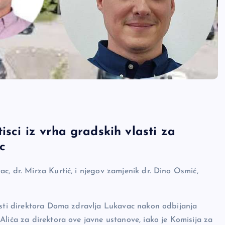
isci iz vrha gradskih vlasti za
c
c, dr. Mirza Kurtić, i njegov zamjenik dr. Dino Osmić,
nosti direktora Doma zdravlja Lukavac nakon odbijanja
Alića za direktora ove javne ustanove, iako je Komisija za