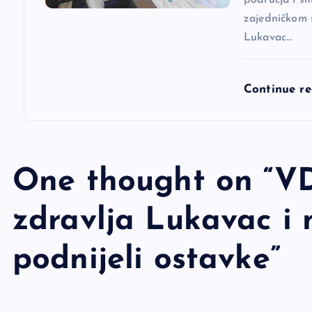
zajedničkom 
Lukavac…
Continue r
One thought on “
VD
zdravlja Lukavac i 
podnijeli ostavke
”