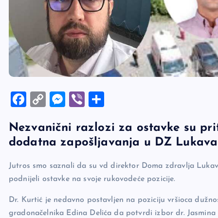
F
C
M
Vi
S
a
o
es
b
h
Nezvanični razlozi za ostavke su prit
c
p
se
er
ar
dodatna zapošljavanja u DZ Lukava
e
y
n
e
b
Li
g
Jutros smo saznali da su vd direktor Doma zdravlja Lukava
o
n
er
podnijeli ostavke na svoje rukovodeće pozicije.
o
k
Dr. Kurtić je nedavno postavljen na poziciju vršioca duž
k
gradonačelnika Edina Delića da potvrdi izbor dr. Jasmina 