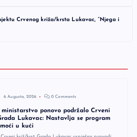
ojektu Crvenog križa/krsta Lukavac, “Njega i
6 Augusta, 2026
0 Comments
 ministarstvo ponovo podržalo Crveni
 Grada Lukavac: Nastavlja se program
omoći u kući
 Crveni križ/krst Grada Lukavac uspješno provodi