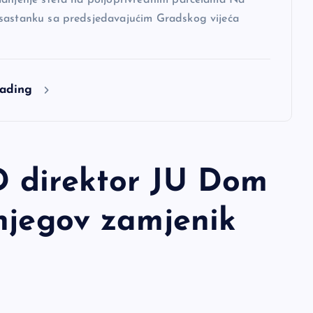
sastanku sa predsjedavajućim Gradskog vijeća
eading
 direktor JU Dom
njegov zamjenik