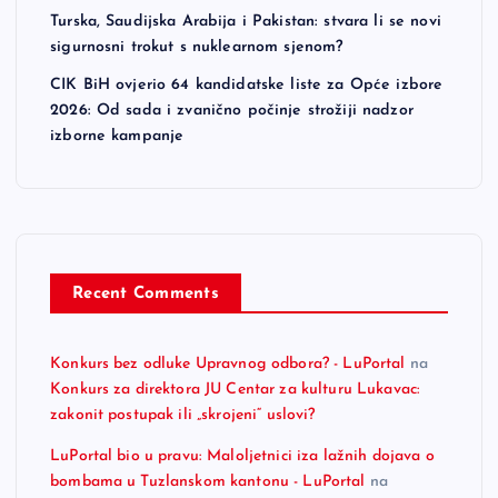
Turska, Saudijska Arabija i Pakistan: stvara li se novi
sigurnosni trokut s nuklearnom sjenom?
CIK BiH ovjerio 64 kandidatske liste za Opće izbore
2026: Od sada i zvanično počinje strožiji nadzor
izborne kampanje
Recent Comments
Konkurs bez odluke Upravnog odbora? - LuPortal
na
Konkurs za direktora JU Centar za kulturu Lukavac:
zakonit postupak ili „skrojeni“ uslovi?
LuPortal bio u pravu: Maloljetnici iza lažnih dojava o
bombama u Tuzlanskom kantonu - LuPortal
na