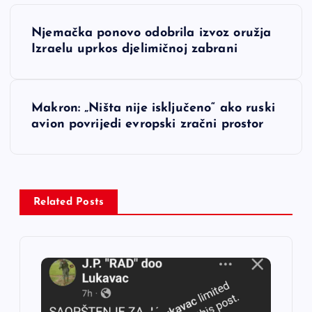
N
Njemačka ponovo odobrila izvoz oružja
a
Izraelu uprkos djelimičnoj zabrani
v
Makron: „Ništa nije isključeno“ ako ruski
i
avion povrijedi evropski zračni prostor
g
a
Related Posts
c
i
j