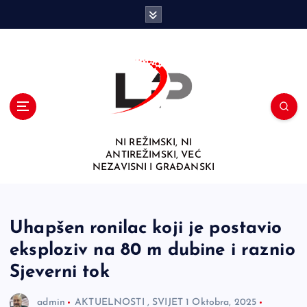
S
k
i
p
t
o
c
o
n
NI REŽIMSKI, NI
t
ANTIREŽIMSKI, VEĆ
e
NEZAVISNI I GRAĐANSKI
n
t
Uhapšen ronilac koji je postavio
eksploziv na 80 m dubine i raznio
Sjeverni tok
admin
AKTUELNOSTI
,
SVIJET
1 Oktobra, 2025