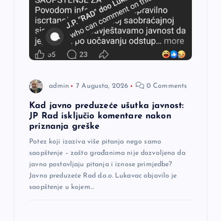
a
č
l
a
admin
7 Augusta, 2026
0 Comments
n
Kad javno preduzeće ušutka javnost:
JP Rad isključio komentare nakon
a
priznanja greške
Potez koji izaziva više pitanja nego samo
k
saopštenje – zašto građanima nije dozvoljeno da
javno postavljaju pitanja i iznose primjedbe?
a
Javno preduzeće Rad d.o.o. Lukavac objavilo je
saopštenje u kojem…