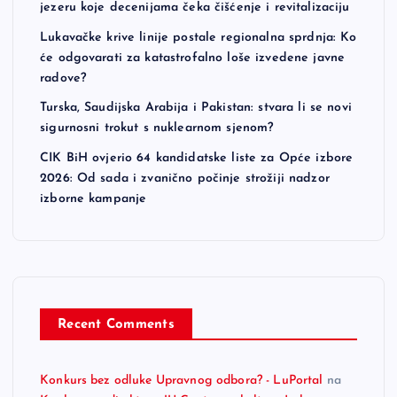
jezeru koje decenijama čeka čišćenje i revitalizaciju
Lukavačke krive linije postale regionalna sprdnja: Ko
će odgovarati za katastrofalno loše izvedene javne
radove?
Turska, Saudijska Arabija i Pakistan: stvara li se novi
sigurnosni trokut s nuklearnom sjenom?
CIK BiH ovjerio 64 kandidatske liste za Opće izbore
2026: Od sada i zvanično počinje strožiji nadzor
izborne kampanje
Recent Comments
Konkurs bez odluke Upravnog odbora? - LuPortal
na