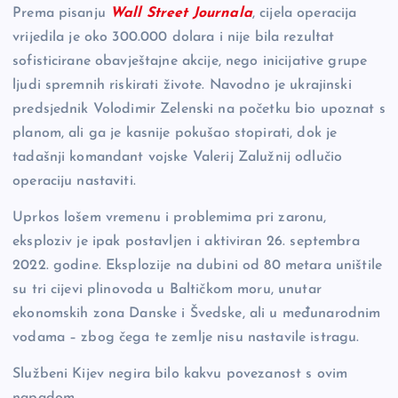
Prema pisanju
Wall Street Journala
, cijela operacija
vrijedila je oko 300.000 dolara i nije bila rezultat
sofisticirane obavještajne akcije, nego inicijative grupe
ljudi spremnih riskirati živote. Navodno je ukrajinski
predsjednik Volodimir Zelenski na početku bio upoznat s
planom, ali ga je kasnije pokušao stopirati, dok je
tadašnji komandant vojske Valerij Zalužnij odlučio
operaciju nastaviti.
Uprkos lošem vremenu i problemima pri zaronu,
eksploziv je ipak postavljen i aktiviran 26. septembra
2022. godine. Eksplozije na dubini od 80 metara uništile
su tri cijevi plinovoda u Baltičkom moru, unutar
ekonomskih zona Danske i Švedske, ali u međunarodnim
vodama – zbog čega te zemlje nisu nastavile istragu.
Službeni Kijev negira bilo kakvu povezanost s ovim