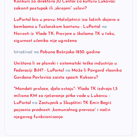
Konkurs za direktora JU Centar za kulturu Lukavac:
zakonit postupak ili „skrojeni“ uslovi?
LuPortal bio u pravu: Maloljetnici iza lažnih dojava o
bombama u Tuzlanskom kantonu - LuPortal
na
Novosti iz Vlade TK: Provjere u školama TK u toku,
sigurnost učenika nije ugrožena
Istraživač
na
Pobuna Bošnjaka 1850. godine
Uništava li se planski i sistematski teška industrija u
Federaciji BiH? - LuPortal
na
Može li Pavgord vlasnika
Gordana Pavlovića zaista spasiti Koksaru?
"Mandati prolaze, djela ostaju": Vlada TK izdvaja 1,5
miliona KM za rješavanje pitke vode u Lukavcu -
LuPortal
na
Zastupnik u Skupštini TK Emir Begić
pojasnio prednosti „komunalnog prevoza“ i način
njegovog funkcionisanja