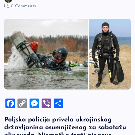
0 Comments
F
C
M
Vi
S
a
o
es
b
h
Poljska policija privela ukrajinskog
c
p
se
er
ar
državljanina osumnjičenog za sabotažu
e
y
n
e