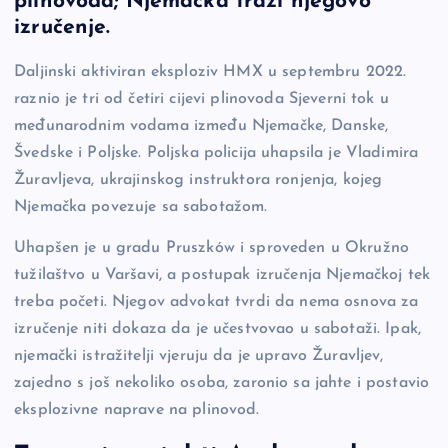
plinovoda; Njemačka traži njegovo
b
Li
g
izručenje.
o
n
er
Daljinski aktiviran eksploziv HMX u septembru 2022.
o
k
raznio je tri od četiri cijevi plinovoda Sjeverni tok u
k
međunarodnim vodama između Njemačke, Danske,
Švedske i Poljske. Poljska policija uhapsila je Vladimira
Žuravljeva, ukrajinskog instruktora ronjenja, kojeg
Njemačka povezuje sa sabotažom.
Uhapšen je u gradu Pruszków i sproveden u Okružno
tužilaštvo u Varšavi, a postupak izručenja Njemačkoj tek
treba početi. Njegov advokat tvrdi da nema osnova za
izručenje niti dokaza da je učestvovao u sabotaži. Ipak,
njemački istražitelji vjeruju da je upravo Žuravljev,
zajedno s još nekoliko osoba, zaronio sa jahte i postavio
eksplozivne naprave na plinovod.