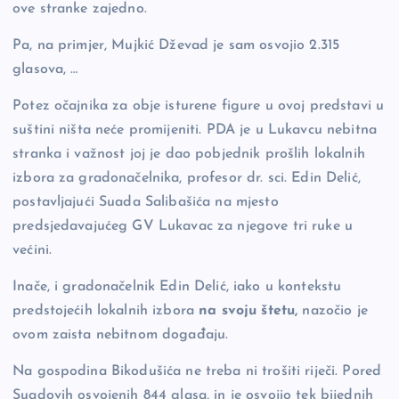
ove stranke zajedno.
Pa, na primjer, Mujkić Dževad je sam osvojio 2.315
glasova, …
Potez očajnika za obje isturene figure u ovoj predstavi u
suštini ništa neće promijeniti. PDA je u Lukavcu nebitna
stranka i važnost joj je dao pobjednik prošlih lokalnih
izbora za gradonačelnika, profesor dr. sci. Edin Delić,
postavljajući Suada Salibašića na mjesto
predsjedavajućeg GV Lukavac za njegove tri ruke u
većini.
Inače, i gradonačelnik Edin Delić, iako u kontekstu
predstojećih lokalnih izbora
na svoju štetu,
nazočio je
ovom zaista nebitnom događaju.
Na gospodina Bikodušića ne treba ni trošiti riječi. Pored
Suadovih osvojenih 844 glasa, in je osvojio tek bijednih