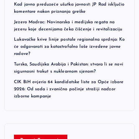
Kad javno preduzeće ušutka javnost: JP Rad isključio
komentare nakon priznanja greške
Jezero Modrac: Novinarska i medijska regata na
jezeru koje decenijama čeka čišćenje i revitalizaciju
Lukavačke krive linije postale regionalna sprdnja: Ko
će odgovarati za katastrofalno loše izvedene javne
radove?
Turska, Saudijska Arabija i Pakistan: stvara li se novi
sigurnosni trokut s nuklearnom sjenom?
CIK BiH ovjerio 64 kandidatske liste za Opće izbore
2026: Od sada i zvanično počinje strožiji nadzor
izborne kampanje