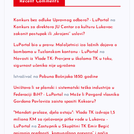
Recent Comments
Konkurs bez odluke Upravnog odbora? - LuPortal
na
Konkurs za direktora JU Centar za kulturu Lukavac:
zakonit postupak ili „skrojeni“ uslovi?
LuPortal bio u pravu: Maloljetnici iza lažnih dojava o
bombama u Tuzlanskom kantonu - LuPortal
na
Novosti iz Vlade TK: Provjere u školama TK u toku,
sigurnost učenika nije ugrožena
Istraživač
na
Pobuna Bošnjaka 1850. godine
Uništava li se planski i sistematski teška industrija u
Federaciji BiH? - LuPortal
na
Može li Pavgord vlasnika
Gordana Pavlovića zaista spasiti Koksaru?
"Mandati prolaze, djela ostaju": Vlada TK izdvaja 1,5
miliona KM za rješavanje pitke vode u Lukavcu -
LuPortal
na
Zastupnik u Skupštini TK Emir Begić
pojasnio prednosti „komunalnog prevoza“ i način