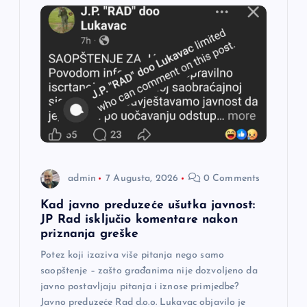
i
j
a
č
l
a
admin
7 Augusta, 2026
0 Comments
n
Kad javno preduzeće ušutka javnost:
JP Rad isključio komentare nakon
a
priznanja greške
Potez koji izaziva više pitanja nego samo
k
saopštenje – zašto građanima nije dozvoljeno da
javno postavljaju pitanja i iznose primjedbe?
Javno preduzeće Rad d.o.o. Lukavac objavilo je