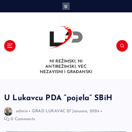
S
k
i
p
t
o
c
o
n
NI REŽIMSKI, NI
t
ANTIREŽIMSKI, VEĆ
e
NEZAVISNI I GRAĐANSKI
n
t
U Lukavcu PDA “pojela” SBiH
admin
GRAD LUKAVAC
27 Januara, 2024
0 Comments