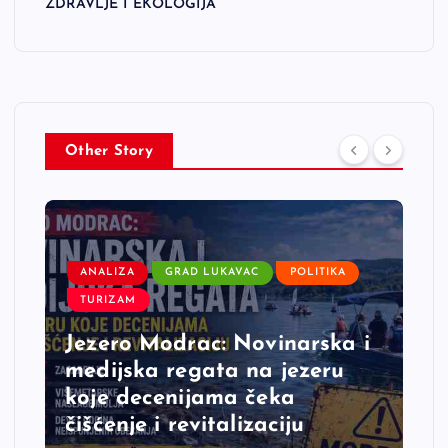
ZDRAVLJE I EKOLOGIJA
Other Story
ANALIZA
GRAD LUKAVAC
POLITIKA
TURIZAM
Jezero Modrac: Novinarska i
medijska regata na jezeru
koje decenijama čeka
čišćenje i revitalizaciju