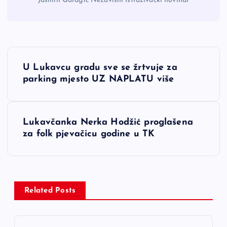
Jasmin Garagić Nezavisni istraživački novinar
N
U Lukavcu gradu sve se žrtvuje za
a
parking mjesto UZ NAPLATU više
v
Lukavčanka Nerka Hodžić proglašena
i
za folk pjevačicu godine u TK
g
a
Related Posts
c