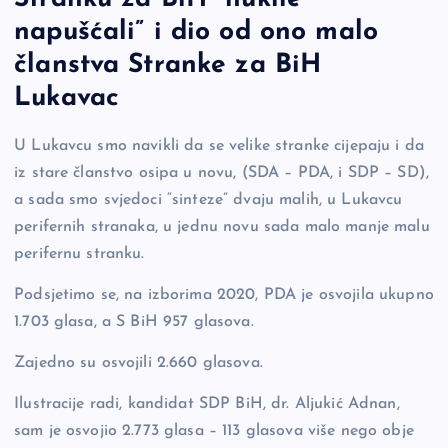
b
Li
g
napušćali” i dio od ono malo
o
n
er
o
k
članstva Stranke za BiH
k
Lukavac
U Lukavcu smo navikli da se velike stranke cijepaju i da
iz stare članstvo osipa u novu, (SDA – PDA, i SDP – SD),
a sada smo svjedoci “sinteze” dvaju malih, u Lukavcu
perifernih stranaka, u jednu novu sada malo manje malu
perifernu stranku.
Podsjetimo se, na izborima 2020, PDA je osvojila ukupno
1.703 glasa, a S BiH 957 glasova.
Zajedno su osvojili 2.660 glasova.
Ilustracije radi, kandidat SDP BiH, dr. Aljukić Adnan,
sam je osvojio 2.773 glasa – 113 glasova više nego obje