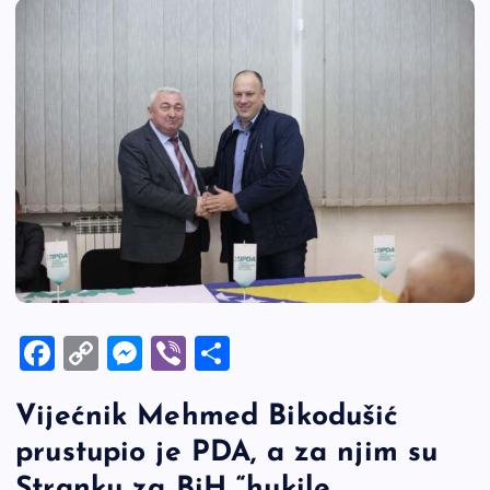
F
C
M
Vi
S
a
o
es
b
h
Vijećnik Mehmed Bikodušić
c
p
se
er
ar
prustupio je PDA, a za njim su
e
y
n
e
Stranku za BiH “hukile