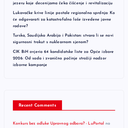
jezeru koje decenijama čeka čišćenje i revitalizaciju
Lukavačke krive linije postale regionalna sprdnja: Ko
će odgovarati za katastrofalno loše izvedene javne
radove?
Turska, Saudijska Arabija i Pakistan: stvara li se novi
sigurnosni trokut s nuklearnom sjenom?
CIK BiH ovjerio 64 kandidatske liste za Opće izbore
2026: Od sada i zvanično počinje strožiji nadzor
izborne kampanje
Recent Comments
Konkurs bez odluke Upravnog odbora? - LuPortal
na