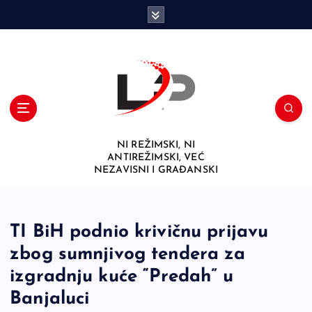
S
k
i
p
t
o
c
o
n
NI REŽIMSKI, NI
t
ANTIREŽIMSKI, VEĆ
e
NEZAVISNI I GRAĐANSKI
n
t
TI BiH podnio krivičnu prijavu
zbog sumnjivog tendera za
izgradnju kuće “Predah” u
Banjaluci