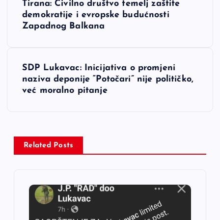
Tirana: Civilno društvo temelj zaštite
a
demokratije i evropske budućnosti
Zapadnog Balkana
v
i
SDP Lukavac: Inicijativa o promjeni
naziva deponije “Potočari” nije političko,
g
već moralno pitanje
a
c
Related Posts
i
j
a