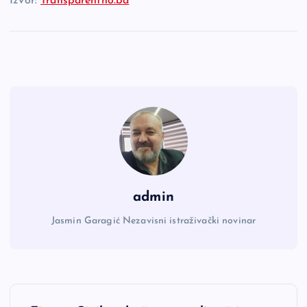
Izvor:
Transparentno.ba
admin
Jasmin Garagić Nezavisni istraživački novinar
N