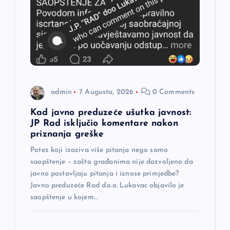
č
l
a
n
admin
7 Augusta, 2026
0 Comments
a
Kad javno preduzeće ušutka javnost:
JP Rad isključio komentare nakon
priznanja greške
k
Potez koji izaziva više pitanja nego samo
a
saopštenje – zašto građanima nije dozvoljeno da
javno postavljaju pitanja i iznose primjedbe?
Javno preduzeće Rad d.o.o. Lukavac objavilo je
saopštenje u kojem…