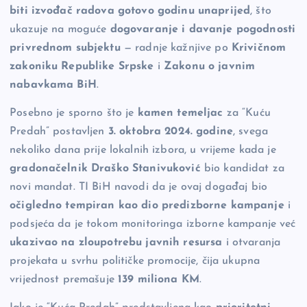
biti izvođač radova gotovo godinu unaprijed
, što
ukazuje na moguće
dogovaranje i davanje pogodnosti
privrednom subjektu
— radnje kažnjive po
Krivičnom
zakoniku Republike Srpske
i
Zakonu o javnim
nabavkama BiH
.
Posebno je sporno što je
kamen temeljac
za “Kuću
Predah” postavljen
3. oktobra 2024. godine
, svega
nekoliko dana prije lokalnih izbora, u vrijeme kada je
gradonačelnik Draško Stanivuković
bio kandidat za
novi mandat. TI BiH navodi da je ovaj događaj bio
očigledno tempiran kao dio predizborne kampanje
i
podsjeća da je tokom monitoringa izborne kampanje već
ukazivao na zloupotrebu javnih resursa
i otvaranja
projekata u svrhu političke promocije, čija ukupna
vrijednost premašuje
139 miliona KM
.