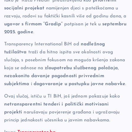
Iako je “Kuća Predah” predstavljena kao
prioritetni
socijalni projekat
namijenjen djeci s poteškoćama u
razvoju, radovi su faktički kasnili više od godinu dana, a
ugovor s firmom “Gradip”
potpisan je tek u
septembru
2025. godine
.
Transparency International BiH od
nadležnog
tužilaštva
traži da hitno ispita sve okolnosti ovog
slučaja, s posebnim fokusom na moguća kršenja zakona
koja se odnose na
zloupotrebu službenog položaja
,
nezakonito davanje pogodnosti privrednim
subjektima
i
dogovaranje u postupku javne nabavke
.
Ovaj slučaj, ističu u TI BiH, još jednom pokazuje kako
netransparentni tenderi i politički motivisani
projekti
narušavaju povjerenje građana i ugrožavaju
princip jednakosti učesnika u javnim nabavkama.