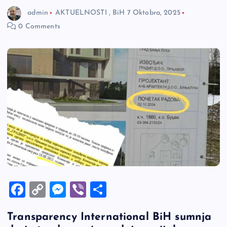
admin
AKTUELNOSTI
,
BiH
7 Oktobra, 2025
0 Comments
F
C
M
Vi
S
a
o
es
b
h
Transparency International BiH sumnja
c
p
se
er
ar