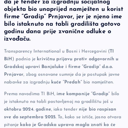
da je tender za izgradnju socijalnog
e
y
n
e
objekta bio unaprijed namješten u korist
b
Li
g
firme “Gradip” Prnjavor, jer je njeno ime
o
n
er
bilo istaknuto na tabli gradilišta gotovo
godinu dana prije zvanične odluke o
o
k
izvođaču.
k
Transparency International u Bosni i Hercegovini (
TI
BiH
) podnio je
krivičnu prijavu protiv odgovornih u
Gradskoj upravi Banjaluke i firme “Gradip” d.o.o.
Prnjavor
, zbog osnovane sumnje da je postupak javne
nabavke za izgradnju
kuće “Predah”
bio namješten.
Prema navodima TI BiH,
ime kompanije “Gradip”
bilo
je istaknuto na tabli postavljenoj na gradilištu još u
oktobru 2024. godine
, iako tender
nije bio raspisan
sve do septembra 2025.
To, kako se ističe, jasno otvara
pitanje
kako je Gradska uprava mogla znati ko će