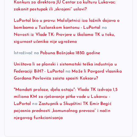
Konkurs za direktora JU Centar za kulturu Lukavac:
zakonit postupak ili „skrojeni“ uslovi?
LuPortal bio u pravu: Maloljetnici iza lažnih dojava o
bombama u Tuzlanskom kantonu - LuPortal
na
Novosti iz Vlade TK: Provjere u školama TK u toku,
sigurnost učenika nije ugrožena
Istraživač
na
Pobuna Bošnjaka 1850. godine
Uništava li se planski i sistematski teška industrija u
Federaciji BiH? - LuPortal
na
Može li Pavgord vlasnika
Gordana Pavlovića zaista spasiti Koksaru?
"Mandati prolaze, djela ostaju": Vlada TK izdvaja 1,5
miliona KM za rješavanje pitke vode u Lukavcu -
LuPortal
na
Zastupnik u Skupštini TK Emir Begić
pojasnio prednosti „komunalnog prevoza“ i način
njegovog funkcionisanja