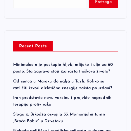
Pretraga
Recent Posts
Minimalac nije poskupio hljeb, mlijeko i ulje za 60
posto: Šta zapravo stoji iza rasta troškova života?
Od sunca u Maroku do uglja u Tuzli: Koliko su
različiti izvori električne energije zaista pouzdani?
Iran predstavio novu vakcinu i projekte naprednih
terapija protiv raka
Sloga iz Bikodža osvojila 33. Memorijalni turnir
„Braća Babić“ u Devetaku
Nekada politička i medijska zvijezda, a danas ga