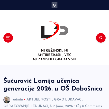
S
k
i
p
t
o
c
o
n
NI REŽIMSKI, NI
t
ANTIREŽIMSKI, VEĆ
e
NEZAVISNI I GRAĐANSKI
n
t
Šućurović Lamija učenica
generacije 2026. u OŠ Dobošnica
admin
AKTUELNOSTI
,
GRAD LUKAVAC
,
OBRAZOVANJE I EDUKACIJA
9 Juna, 2026
0 Comments