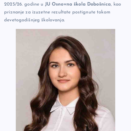
2025/26. godine u
JU Osnovna škola Dobošnica
, kao
o
n
er
priznanje za izuzetne rezultate postignute tokom
o
k
devetogodišnjeg školovanja.
k