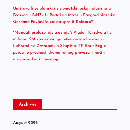
Uništava li se planski i sistematski teška industrija u
Federaciji BiH? - LuPortal
na
Može li Pavgord vlasnika
Gordana Pavlovića zaista spasiti Koksaru?
"Mandati prolaze, djela ostaju": Vlada TK izdvaja 1,5
miliona KM za rješavanje pitke vode u Lukavcu -
LuPortal
na
Zastupnik u Skupštini TK Emir Begić
pojasnio prednosti „komunalnog prevoza“ i način
njegovog funkcionisanja
Archives
August 2026