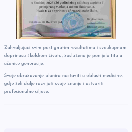
Zahvaljujući svim postignutim rezultatima i sveukupnom
doprinosu školskom životu, zasluženo je ponijela titulu
učenice generacije.
Svoje obrazovanje planira nastaviti u oblasti medicine,
gdje želi dalje razvijati svoje znanje i ostvariti
profesionalne ciljeve.