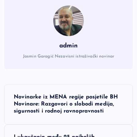
admin
Jasmin Garagić Nezavisni istraživački novinar
N
Novinarke iz MENA regije posjetile BH
a
Novinare: Razgovori o slobodi medija,
sigurnosti i rodnoj ravnopravnosti
v
i