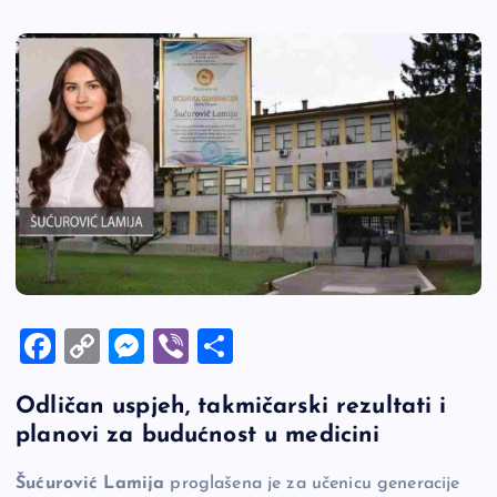
F
C
M
Vi
S
a
o
es
b
h
Odličan uspjeh, takmičarski rezultati i
c
p
se
er
ar
planovi za budućnost u medicini
e
y
n
e
b
Li
g
Šućurović Lamija
proglašena je za učenicu generacije