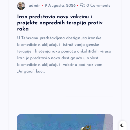
admin
9 Augusta, 2026
0 Comments
n
Iran predstavio novu vakcinu i
a
projekte naprednih terapija protiv
raka
k
U Teheranu predstavljena dostignuća iranske
biomedicine, uključujući istraživanja genske
a
terapije i liječenja raka pomoću onkolitičkih virusa
Iran je predstavio nova dostignuća u oblasti
biomedicine, uključujući vakcinu pod nazivom
„Angara“, kao…