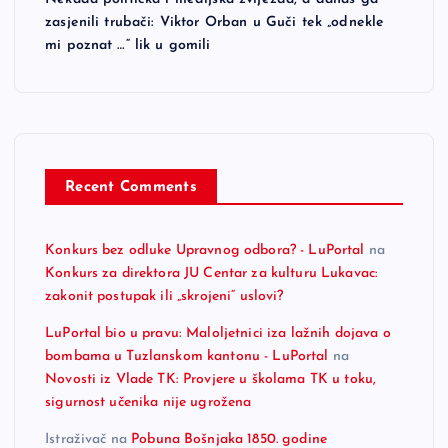
zasjenili trubači: Viktor Orban u Guči tek „odnekle
mi poznat …“ lik u gomili
Recent Comments
Konkurs bez odluke Upravnog odbora? - LuPortal
na
Konkurs za direktora JU Centar za kulturu Lukavac:
zakonit postupak ili „skrojeni“ uslovi?
LuPortal bio u pravu: Maloljetnici iza lažnih dojava o
bombama u Tuzlanskom kantonu - LuPortal
na
Novosti iz Vlade TK: Provjere u školama TK u toku,
sigurnost učenika nije ugrožena
Istraživač
na
Pobuna Bošnjaka 1850. godine