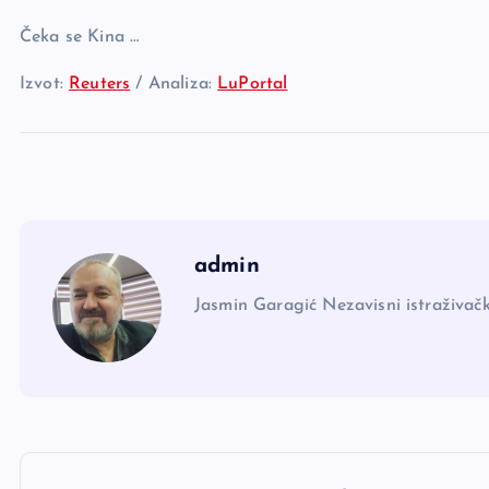
Čeka se Kina …
Izvot:
Reuters
/ Analiza:
LuPortal
admin
Jasmin Garagić Nezavisni istraživačk
N