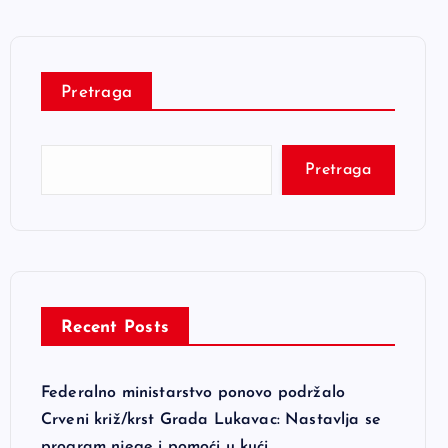
Pretraga
Pretraga
Recent Posts
Federalno ministarstvo ponovo podržalo
Crveni križ/krst Grada Lukavac: Nastavlja se
program njege i pomoći u kući