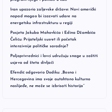
Iran upozorio zaljevske države: Novi američki
napad mogao bi izazvati udare na
energetsku infrastrukturu u regiji
Posjeta Jakuba Mahovkića i Edina Džambića
Čeliću: Prijateljski susret ili početak
intenzivnije političke saradnje?
Poljoprivrednici i lovci udružuju snage u zaštiti
usjeva od šteta divljači
Efendić odgovorio Dodiku: „Bosna i
Hercegovina ima svoje autohtono kulturno
naslijeđe, ne može se izbrisati historija“