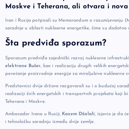
Moskve i Teherana, ali otvara i nova
e
y
n
e
b
Li
g
Iran i Rusija potpisali su Memorandum o razumijevanju (Mo
o
n
er
saradnje u oblasti nuklearne energetike, čime su dodatno 
o
k
Šta predviđa sporazum?
k
Sporazum predviđa zajednički razvoj nuklearne infrastrukt
elektrane Bušer
, kao i realizaciju drugih velikih energets
povećanje proizvodnje energije za miroljubive nuklearne s
Predstavnici dvije države razgovarali su i o budućoj saradn
realizaciji širih energetskih i transportnih projekata koji
Teherana i Moskve.
Ambasador Irana u Rusiji,
Kazem Džalali
, izjavio je da
i tehnološku saradnju između dvije zemlje.