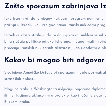
Zašto sporazum zabrinjava Iz
Iako Iran tvrdi da je njegov nuklearni program namijenje
pažnju u Izraelu, koji već godinama iranski nuklearni pro
Izraelske vlasti strahuju da bi daljnji razvoj nuklearne i
bi, u slučaju političke odluke Teherana, mogao imati i voj
praćenja iranskih nuklearnih aktivnosti, kao i dodatni d
Kakav bi mogao biti odgovor
Sjedinjene Američke Države bi sporazum mogle posmatrati i 
strateških oblasti.
Moguće reakcije Washingtona uključuju pojačane diploma
ili institucijama uključenim u projekte, kao i jačanje sigu
Bliskom istoku.