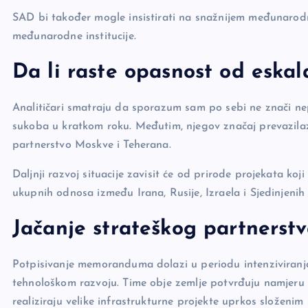
SAD bi također mogle insistirati na snažnijem međunaro
međunarodne institucije.
Da li raste opasnost od eskal
Analitičari smatraju da sporazum sam po sebi ne znači nep
sukoba u kratkom roku. Međutim, njegov značaj prevazilaz
partnerstvo Moskve i Teherana.
Daljnji razvoj situacije zavisit će od prirode projekata ko
ukupnih odnosa između Irana, Rusije, Izraela i Sjedinjenih
Jačanje strateškog partnerst
Potpisivanje memoranduma dolazi u periodu intenziviranja 
tehnološkom razvoju. Time obje zemlje potvrđuju namjer
realiziraju velike infrastrukturne projekte uprkos složen