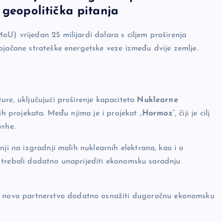
 geopolitička pitanja
U) vrijedan 25 milijardi dolara s ciljem proširenja
ojačane strateške energetske veze između dvije zemlje.
ure, uključujući proširenje kapaciteta
Nuklearne
kih projekata. Među njima je i projekat „
Hormoz
“, čiji je cilj
vrhe.
ji na izgradnji malih nuklearnih elektrana, kao i o
 bi trebali dodatno unaprijediti ekonomsku saradnju
 će novo partnerstvo dodatno osnažiti dugoročnu ekonomsku