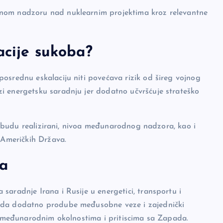
dnom nadzoru nad nuklearnim projektima kroz relevantne
acije sukoba?
osrednu eskalaciju niti povećava rizik od šireg vojnog
i energetsku saradnju jer dodatno učvršćuje strateško
ji budu realizirani, nivoa međunarodnog nadzora, kao i
 Američkih Država.
va
saradnje Irana i Rusije u energetici, transportu i
u da dodatno prodube međusobne veze i zajednički
im međunarodnim okolnostima i pritiscima sa Zapada.