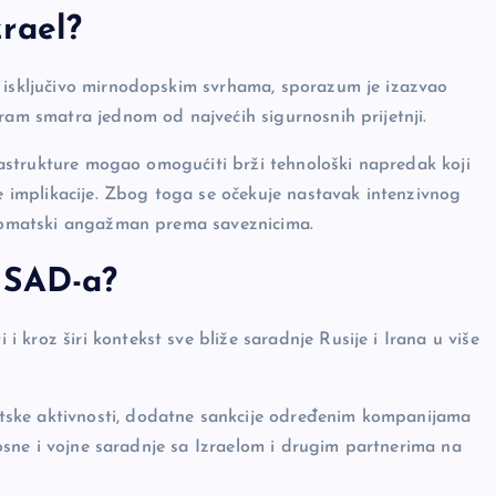
rael?
n isključivo mirnodopskim svrhama, sporazum je izazvao
gram smatra jednom od najvećih sigurnosnih prijetnji.
nfrastrukture mogao omogućiti brži tehnološki napredak koji
ne implikacije. Zbog toga se očekuje nastavak intenzivnog
iplomatski angažman prema saveznicima.
 SAD-a?
kroz širi kontekst sve bliže saradnje Rusije i Irana u više
tske aktivnosti, dodatne sankcije određenim kompanijama
rnosne i vojne saradnje sa Izraelom i drugim partnerima na