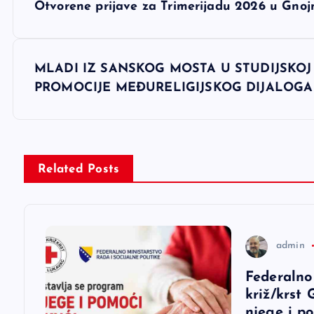
Otvorene prijave za Trimerijadu 2026 u Gnojn
a
v
MLADI IZ SANSKOG MOSTA U STUDIJSKOJ 
PROMOCIJE MEĐURELIGIJSKOG DIJALOGA
i
g
Related Posts
a
c
admin
i
Federalno
križ/krst
j
njege i p