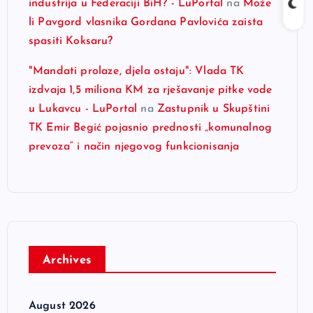
industrija u Federaciji BiH? - LuPortal
na
Može
li Pavgord vlasnika Gordana Pavlovića zaista
spasiti Koksaru?
"Mandati prolaze, djela ostaju": Vlada TK
izdvaja 1,5 miliona KM za rješavanje pitke vode
u Lukavcu - LuPortal
na
Zastupnik u Skupštini
TK Emir Begić pojasnio prednosti „komunalnog
prevoza“ i način njegovog funkcionisanja
Archives
August 2026