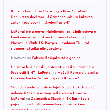
Konkurs bez odluke Upravnog odbora? - LuPortal
na
Konkurs za direktora JU Centar za kulturu Lukavac:
zakonit postupak ili „skrojeni“ uslovi?
LuPortal bio u pravu: Maloljetnici iza lažnih dojava o
bombama u Tuzlanskom kantonu - LuPortal
na
Novosti iz Vlade TK: Provjere u školama TK u toku,
sigurnost učenika nije ugrožena
Istraživač
na
Pobuna Bošnjaka 1850. godine
Uništava li se planski i sistematski teška industrija u
Federaciji BiH? - LuPortal
na
Može li Pavgord vlasnika
Gordana Pavlovića zaista spasiti Koksaru?
"Mandati prolaze, djela ostaju": Vlada TK izdvaja 1,5
miliona KM za rješavanje pitke vode u Lukavcu -
LuPortal
na
Zastupnik u Skupštini TK Emir Begić
pojasnio prednosti „komunalnog prevoza“ i način