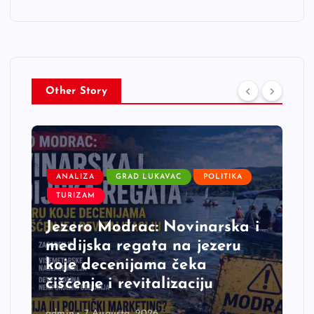
Other Story
ANALIZA
GRAD LUKAVAC
POLITIKA
TURIZAM
Jezero Modrac: Novinarska i
medijska regata na jezeru
koje decenijama čeka
čišćenje i revitalizaciju
admin
7 Augusta, 2026