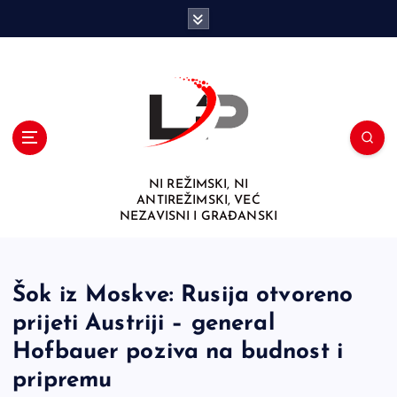
S
k
i
p
t
o
c
o
n
NI REŽIMSKI, NI
t
ANTIREŽIMSKI, VEĆ
e
NEZAVISNI I GRAĐANSKI
n
t
Šok iz Moskve: Rusija otvoreno
prijeti Austriji – general
Hofbauer poziva na budnost i
pripremu