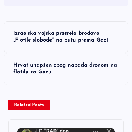
N
Izraelska vojska presrela brodove
a
„Flotile slobode“ na putu prema Gazi
v
Hrvat uhapšen zbog napada dronom na
i
flotilu za Gazu
g
a
Related Posts
c
i