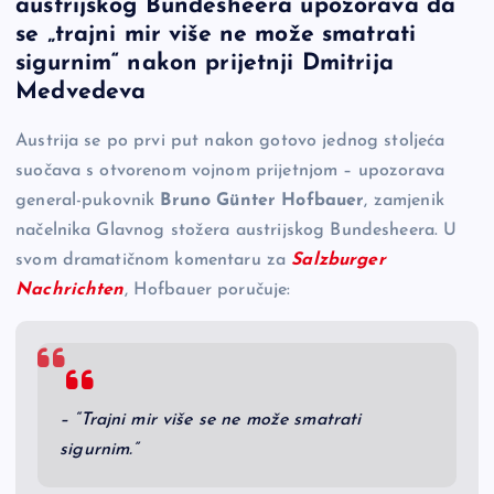
austrijskog Bundesheera upozorava da
e
y
n
e
se „trajni mir više ne može smatrati
b
Li
g
sigurnim“ nakon prijetnji Dmitrija
o
n
er
Medvedeva
o
k
Austrija se po prvi put nakon gotovo jednog stoljeća
k
suočava s otvorenom vojnom prijetnjom – upozorava
general-pukovnik
Bruno Günter Hofbauer
, zamjenik
načelnika Glavnog stožera austrijskog Bundesheera. U
svom dramatičnom komentaru za
Salzburger
Nachrichten
, Hofbauer poručuje:
– “Trajni mir više se ne može smatrati
sigurnim.”