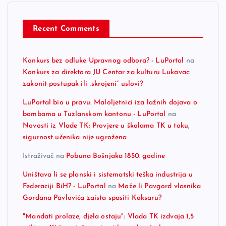
Recent Comments
Konkurs bez odluke Upravnog odbora? - LuPortal
na
Konkurs za direktora JU Centar za kulturu Lukavac:
zakonit postupak ili „skrojeni“ uslovi?
LuPortal bio u pravu: Maloljetnici iza lažnih dojava o
bombama u Tuzlanskom kantonu - LuPortal
na
Novosti iz Vlade TK: Provjere u školama TK u toku,
sigurnost učenika nije ugrožena
Istraživač
na
Pobuna Bošnjaka 1850. godine
Uništava li se planski i sistematski teška industrija u
Federaciji BiH? - LuPortal
na
Može li Pavgord vlasnika
Gordana Pavlovića zaista spasiti Koksaru?
"Mandati prolaze, djela ostaju": Vlada TK izdvaja 1,5