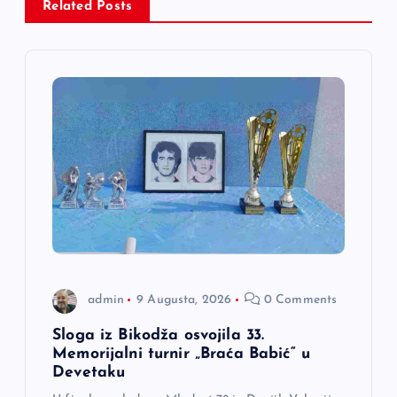
c
Related Posts
i
j
a
č
l
a
admin
9 Augusta, 2026
0 Comments
n
Sloga iz Bikodža osvojila 33.
a
Memorijalni turnir „Braća Babić“ u
Devetaku