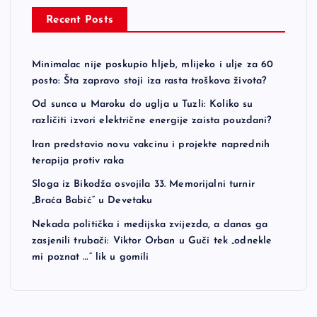
Recent Posts
Minimalac nije poskupio hljeb, mlijeko i ulje za 60
posto: Šta zapravo stoji iza rasta troškova života?
Od sunca u Maroku do uglja u Tuzli: Koliko su
različiti izvori električne energije zaista pouzdani?
Iran predstavio novu vakcinu i projekte naprednih
terapija protiv raka
Sloga iz Bikodža osvojila 33. Memorijalni turnir
„Braća Babić“ u Devetaku
Nekada politička i medijska zvijezda, a danas ga
zasjenili trubači: Viktor Orban u Guči tek „odnekle
mi poznat …“ lik u gomili