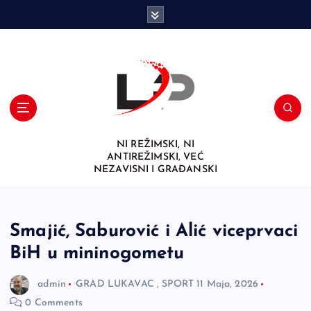
S
k
i
p
t
o
c
o
n
NI REŽIMSKI, NI
t
ANTIREŽIMSKI, VEĆ
e
NEZAVISNI I GRAĐANSKI
n
t
Smajić, Saburović i Alić viceprvaci
BiH u mininogometu
admin
GRAD LUKAVAC
,
SPORT
11 Maja, 2026
0 Comments