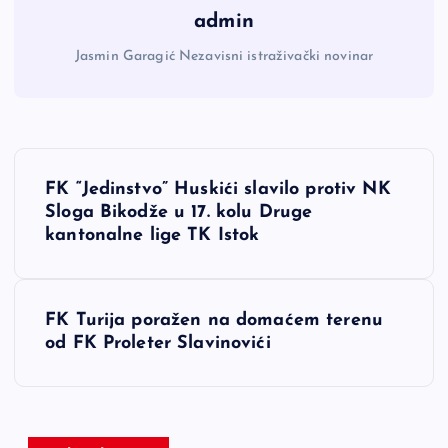
admin
Jasmin Garagić Nezavisni istraživački novinar
N
FK “Jedinstvo” Huskići slavilo protiv NK
a
Sloga Bikodže u 17. kolu Druge
kantonalne lige TK Istok
v
i
FK Turija poražen na domaćem terenu
od FK Proleter Slavinovići
g
a