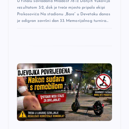
k
U finalu savladana Mladost 78 iz Donjih Vukovija
rezultatom 3:2, dok je treće mjesto pripalo ekipi
a
Prokosovića Na stadionu „Bare“ u Devetaku danas
je odigran završni dan 33. Memorijalnog turnira…