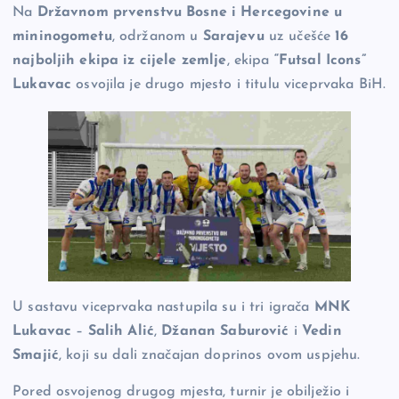
Na
Državnom prvenstvu Bosne i Hercegovine u
o
n
er
mininogometu
, održanom u
Sarajevu
uz učešće
16
o
k
najboljih ekipa iz cijele zemlje
, ekipa
“Futsal Icons”
k
Lukavac
osvojila je drugo mjesto i titulu viceprvaka BiH.
U sastavu viceprvaka nastupila su i tri igrača
MNK
Lukavac
–
Salih Alić
,
Džanan Saburović
i
Vedin
Smajić
, koji su dali značajan doprinos ovom uspjehu.
Pored osvojenog drugog mjesta, turnir je obilježio i