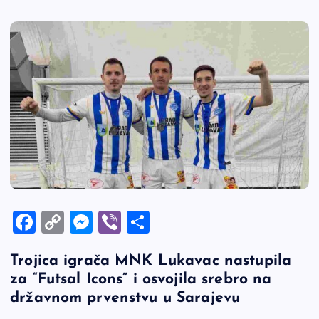
F
C
M
Vi
S
a
o
es
b
h
Trojica igrača MNK Lukavac nastupila
c
p
se
er
ar
za “Futsal Icons” i osvojila srebro na
e
y
n
e
državnom prvenstvu u Sarajevu
b
Li
g