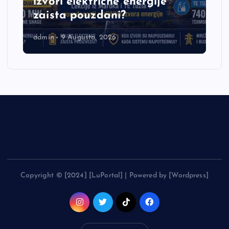
izvori električne energije
zaista pouzdani?
admin
9 Augusta, 2026
Copyright © [2024] [LuPortal] | Powered by [Wordpress]