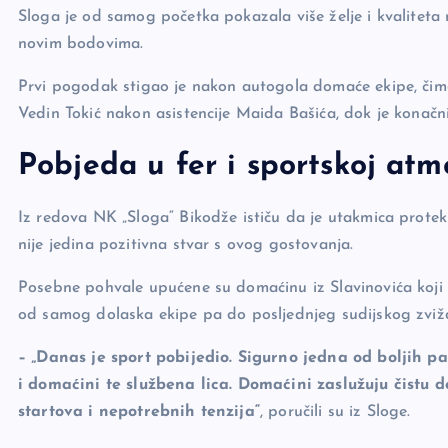
Sloga je od samog početka pokazala više želje i kvaliteta
o
k
novim bodovima.
k
Prvi pogodak stigao je nakon autogola domaće ekipe, čime
Vedin Tokić nakon asistencije Maida Bašića, dok je konačn
Pobjeda u fer i sportskoj atm
Iz redova NK „Sloga“ Bikodže ističu da je utakmica protekl
nije jedina pozitivna stvar s ovog gostovanja.
Posebne pohvale upućene su domaćinu iz Slavinovića koji 
od samog dolaska ekipe pa do posljednjeg sudijskog zviž
– „Danas je sport pobijedio. Sigurno jedna od boljih pa
i domaćini te službena lica. Domaćini zaslužuju čistu 
startova i nepotrebnih tenzija“
, poručili su iz Sloge.