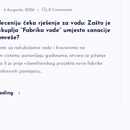
4 Augusta, 2026
0 Comments
eceniju čeka rješenje za vodu: Zašto je
skuplja “Fabrika vode” umjesto sanacije
 mreže?
emi sa redukcijama vode i kvarovima na
om sistemu ponavljaju godinama, otvara se pitanje
da li je prije višemilionskog projekta nove fabrike
 obnoviti postojeću…
eading