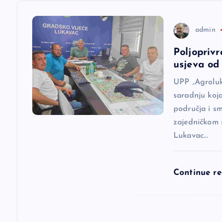
c
admin
i
Poljoprivr
usjeva od 
j
UPP „Agroluk
a
saradnju koj
područja i s
zajedničkom 
č
Lukavac…
l
Continue r
a
n