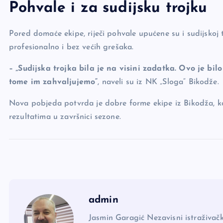
Pohvale i za sudijsku trojku
Pored domaće ekipe, riječi pohvale upućene su i sudijskoj t
profesionalno i bez većih grešaka.
– „Sudijska trojka bila je na visini zadatka. Ovo je bi
tome im zahvaljujemo“
, naveli su iz NK „Sloga“ Bikodže.
Nova pobjeda potvrda je dobre forme ekipe iz Bikodža, koj
rezultatima u završnici sezone.
admin
Jasmin Garagić Nezavisni istraživačk