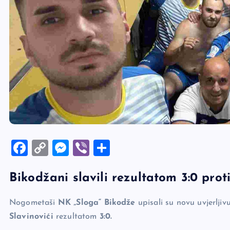
F
C
M
Vi
S
a
o
es
b
h
Bikodžani slavili rezultatom 3:0 prot
c
p
se
er
ar
e
y
n
e
Nogometaši
NK „Sloga“ Bikodže
upisali su novu uvjerlji
b
Li
g
Slavinovići
rezultatom
3:0.
o
n
er