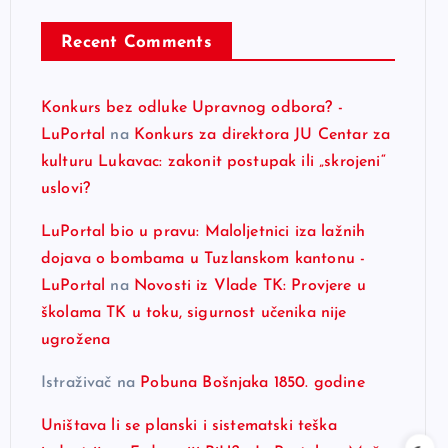
Recent Comments
Konkurs bez odluke Upravnog odbora? -
LuPortal
na
Konkurs za direktora JU Centar za
kulturu Lukavac: zakonit postupak ili „skrojeni“
uslovi?
LuPortal bio u pravu: Maloljetnici iza lažnih
dojava o bombama u Tuzlanskom kantonu -
LuPortal
na
Novosti iz Vlade TK: Provjere u
školama TK u toku, sigurnost učenika nije
ugrožena
Istraživač
na
Pobuna Bošnjaka 1850. godine
Uništava li se planski i sistematski teška