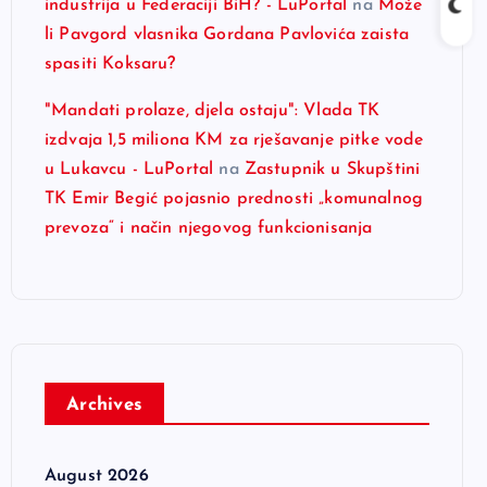
industrija u Federaciji BiH? - LuPortal
na
Može
li Pavgord vlasnika Gordana Pavlovića zaista
spasiti Koksaru?
"Mandati prolaze, djela ostaju": Vlada TK
izdvaja 1,5 miliona KM za rješavanje pitke vode
u Lukavcu - LuPortal
na
Zastupnik u Skupštini
TK Emir Begić pojasnio prednosti „komunalnog
prevoza“ i način njegovog funkcionisanja
Archives
August 2026