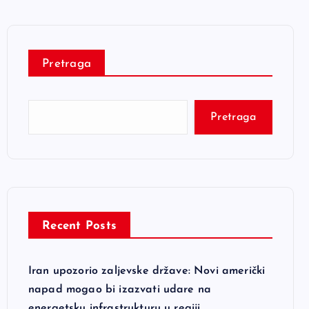
Pretraga
Pretraga
Recent Posts
Iran upozorio zaljevske države: Novi američki
napad mogao bi izazvati udare na
energetsku infrastrukturu u regiji