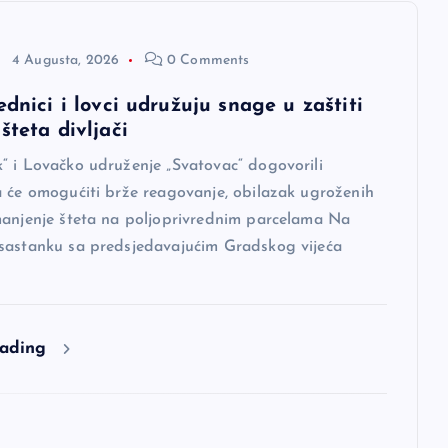
4 Augusta, 2026
0 Comments
ednici i lovci udružuju snage u zaštiti
šteta divljači
“ i Lovačko udruženje „Svatovac“ dogovorili
a će omogućiti brže reagovanje, obilazak ugroženih
manjenje šteta na poljoprivrednim parcelama Na
sastanku sa predsjedavajućim Gradskog vijeća
eading