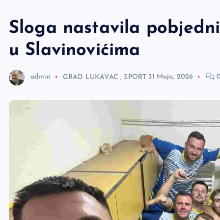
e
r
Sloga nastavila pobjedni
u Slavinovićima
admin
GRAD LUKAVAC
,
SPORT
31 Maja, 2026
0