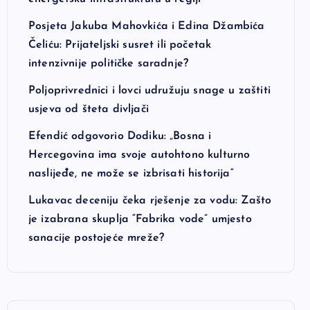
Posjeta Jakuba Mahovkića i Edina Džambića
Čeliću: Prijateljski susret ili početak
intenzivnije političke saradnje?
Poljoprivrednici i lovci udružuju snage u zaštiti
usjeva od šteta divljači
Efendić odgovorio Dodiku: „Bosna i
Hercegovina ima svoje autohtono kulturno
naslijeđe, ne može se izbrisati historija“
Lukavac deceniju čeka rješenje za vodu: Zašto
je izabrana skuplja “Fabrika vode” umjesto
sanacije postojeće mreže?