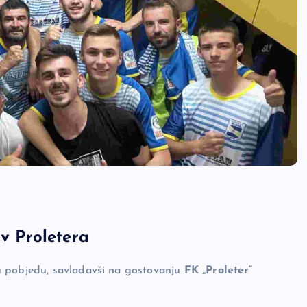
iv Proletera
vu pobjedu, savladavši na gostovanju
FK „Proleter“