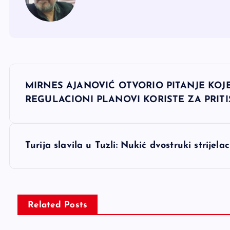
N
MIRNES AJANOVIĆ OTVORIO PITANJE KOJE
a
REGULACIONI PLANOVI KORISTE ZA PRITI
v
Turija slavila u Tuzli: Nukić dvostruki strijel
i
g
Related Posts
a