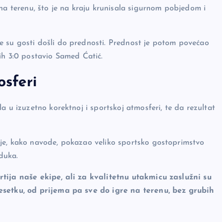
 na terenu, što je na kraju krunisala sigurnom pobjedom i
 su gosti došli do prednosti. Prednost je potom povećao
ih 3:0 postavio Samed Ćatić.
osferi
a u izuzetno korektnoj i sportskoj atmosferi, te da rezultat
je, kako navode, pokazao veliko sportsko gostoprimstvo
duka.
rtija naše ekipe, ali za kvalitetnu utakmicu zaslužni su
desetku, od prijema pa sve do igre na terenu, bez grubih