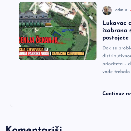
a
admin
Lukavac d
k
izabrana 
postojeće
a
Dok se probl
distributivn
prioriteta – 
vode trebalo
Continue r
Komentariši