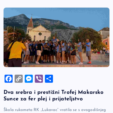
F
C
M
Vi
S
a
o
es
b
h
Dva srebra i prestižni Trofej Makarsko
c
p
se
er
ar
Sunce za fer plej i prijateljstvo
e
y
n
e
b
Li
g
Škola rukometa RK „Lukavac“ vratila se s ovogodišnjeg