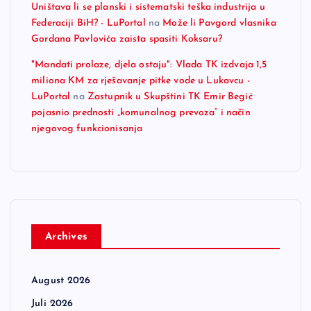
Uništava li se planski i sistematski teška industrija u
Federaciji BiH? - LuPortal
na
Može li Pavgord vlasnika
Gordana Pavlovića zaista spasiti Koksaru?
"Mandati prolaze, djela ostaju": Vlada TK izdvaja 1,5
miliona KM za rješavanje pitke vode u Lukavcu -
LuPortal
na
Zastupnik u Skupštini TK Emir Begić
pojasnio prednosti „komunalnog prevoza“ i način
njegovog funkcionisanja
Archives
August 2026
Juli 2026