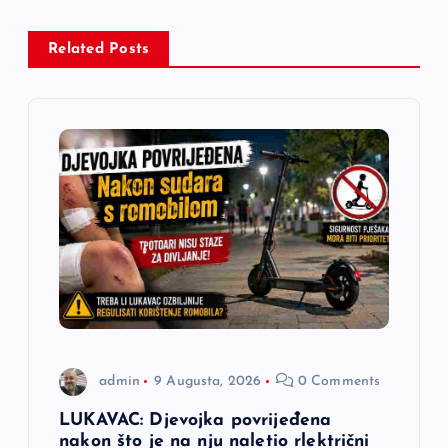
a
c
Related Posts
i
j
a
č
l
a
admin
9 Augusta, 2026
0 Comments
n
LUKAVAC: Djevojka povrijeđena
nakon što je na nju naletio rlektrični