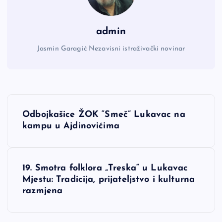
admin
Jasmin Garagić Nezavisni istraživački novinar
N
Odbojkašice ŽOK “Smeč” Lukavac na
a
kampu u Ajdinovićima
v
19. Smotra folklora „Treska“ u Lukavac
i
Mjestu: Tradicija, prijateljstvo i kulturna
razmjena
g