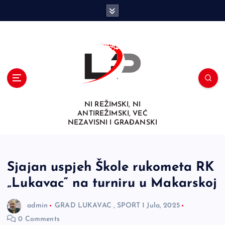
S
k
i
p
t
o
c
o
n
NI REŽIMSKI, NI
t
ANTIREŽIMSKI, VEĆ
e
NEZAVISNI I GRAĐANSKI
n
t
Sjajan uspjeh Škole rukometa RK
„Lukavac“ na turniru u Makarskoj
admin
GRAD LUKAVAC
,
SPORT
1 Jula, 2025
0 Comments