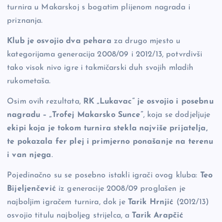
turnira u Makarskoj s bogatim plijenom nagrada i
o
n
er
priznanja.
o
k
k
Klub je osvojio dva pehara
za drugo mjesto u
kategorijama generacija 2008/09 i 2012/13, potvrdivši
tako visok nivo igre i takmičarski duh svojih mladih
rukometaša.
Osim ovih rezultata,
RK „Lukavac“ je osvojio i posebnu
nagradu – „Trofej Makarsko Sunce“
, koja se dodjeljuje
ekipi koja je tokom turnira stekla najviše prijatelja,
te pokazala fer plej i primjerno ponašanje na terenu
i van njega
.
Pojedinačno su se posebno istakli igrači ovog kluba:
Teo
Bijeljenčević
iz generacije 2008/09 proglašen je
najboljim igračem turnira, dok je
Tarik Hrnjić
(2012/13)
osvojio titulu najboljeg strijelca, a
Tarik Arapčić