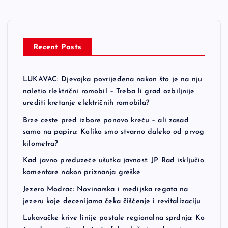
Recent Posts
LUKAVAC: Djevojka povrijeđena nakon što je na nju
naletio rlektrični romobil – Treba li grad ozbiljnije
urediti kretanje električnih romobila?
Brze ceste pred izbore ponovo kreću – ali zasad
samo na papiru: Koliko smo stvarno daleko od prvog
kilometra?
Kad javno preduzeće ušutka javnost: JP Rad isključio
komentare nakon priznanja greške
Jezero Modrac: Novinarska i medijska regata na
jezeru koje decenijama čeka čišćenje i revitalizaciju
Lukavačke krive linije postale regionalna sprdnja: Ko