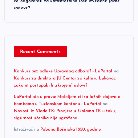
će odgovarati za katastrofalno loše izvedene javne
radove?
Recent Comments
Konkurs bez odluke Upravnog odbora? - LuPortal
na
Konkurs za direktora JU Centar za kulturu Lukavac:
zakonit postupak ili „skrojeni“ uslovi?
LuPortal bio u pravu: Maloljetnici iza lažnih dojava o
bombama u Tuzlanskom kantonu - LuPortal
na
Novosti iz Vlade TK: Provjere u školama TK u toku,
sigurnost učenika nije ugrožena
Istraživač
na
Pobuna Bošnjaka 1850. godine