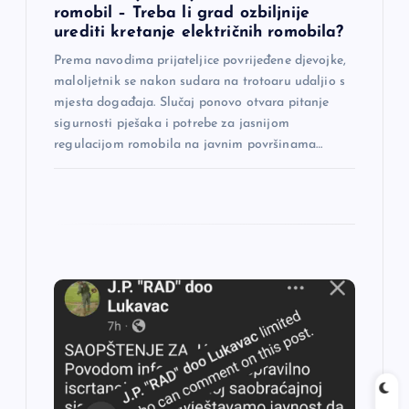
a
romobil – Treba li grad ozbiljnije
urediti kretanje električnih romobila?
k
Prema navodima prijateljice povrijeđene djevojke,
a
maloljetnik se nakon sudara na trotoaru udaljio s
mjesta događaja. Slučaj ponovo otvara pitanje
sigurnosti pješaka i potrebe za jasnijom
regulacijom romobila na javnim površinama…