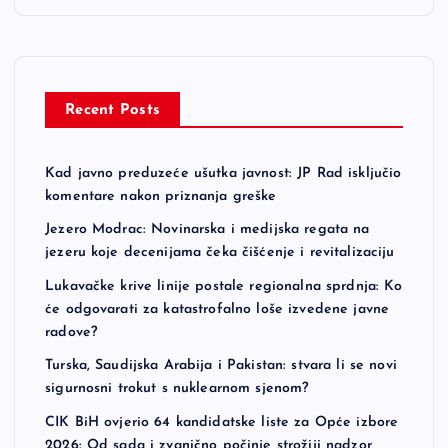
Recent Posts
Kad javno preduzeće ušutka javnost: JP Rad isključio
komentare nakon priznanja greške
Jezero Modrac: Novinarska i medijska regata na
jezeru koje decenijama čeka čišćenje i revitalizaciju
Lukavačke krive linije postale regionalna sprdnja: Ko
će odgovarati za katastrofalno loše izvedene javne
radove?
Turska, Saudijska Arabija i Pakistan: stvara li se novi
sigurnosni trokut s nuklearnom sjenom?
CIK BiH ovjerio 64 kandidatske liste za Opće izbore
2026: Od sada i zvanično počinje strožiji nadzor