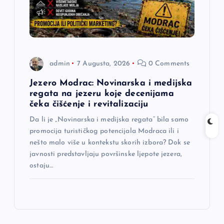
admin
7 Augusta, 2026
0 Comments
Jezero Modrac: Novinarska i medijska
regata na jezeru koje decenijama
čeka čišćenje i revitalizaciju
Da li je „Novinarska i medijska regata“ bila samo
promocija turističkog potencijala Modraca ili i
nešto malo više u kontekstu skorih izbora? Dok se
javnosti predstavljaju površinske ljepote jezera,
ostaju…