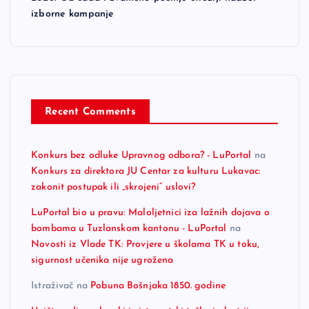
izborne kampanje
Recent Comments
Konkurs bez odluke Upravnog odbora? - LuPortal
na
Konkurs za direktora JU Centar za kulturu Lukavac:
zakonit postupak ili „skrojeni“ uslovi?
LuPortal bio u pravu: Maloljetnici iza lažnih dojava o
bombama u Tuzlanskom kantonu - LuPortal
na
Novosti iz Vlade TK: Provjere u školama TK u toku,
sigurnost učenika nije ugrožena
Istraživač
na
Pobuna Bošnjaka 1850. godine