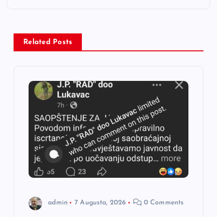
a
c
Related Posts
i
j
a
č
l
a
admin
7 Augusta, 2026
0 Comments
n