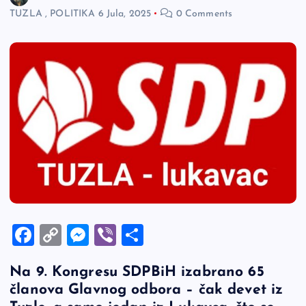
TUZLA
,
POLITIKA
6 Jula, 2025
0 Comments
F
C
M
Vi
S
a
o
es
b
h
Na 9. Kongresu SDPBiH izabrano 65
c
p
se
er
ar
članova Glavnog odbora – čak devet iz
e
y
n
e