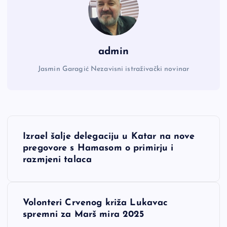
admin
Jasmin Garagić Nezavisni istraživački novinar
N
Izrael šalje delegaciju u Katar na nove
a
pregovore s Hamasom o primirju i
razmjeni talaca
v
i
Volonteri Crvenog križa Lukavac
spremni za Marš mira 2025
g