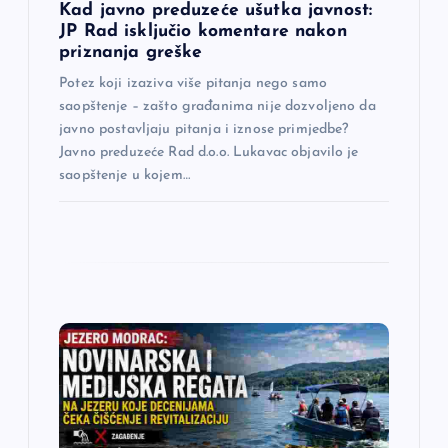
Kad javno preduzeće ušutka javnost:
a
JP Rad isključio komentare nakon
priznanja greške
k
Potez koji izaziva više pitanja nego samo
saopštenje – zašto građanima nije dozvoljeno da
a
javno postavljaju pitanja i iznose primjedbe?
Javno preduzeće Rad d.o.o. Lukavac objavilo je
saopštenje u kojem…