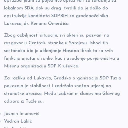
optužbe: jedni su pojedince optuživali za saradnju sa
lokalnom SDA, dok su drugi tvrdili da je došlo do
opstrukcije kandidata SDPBiH za gradonačelnika
Lukavca, dr. Kenana Omerdića.
Zbog ozbiljnosti situacije, svi akteri su pozvani na
razgovor u Centralu stranke u Sarajevu. Ishod tih
sastanaka bio je uklanjanje Hasana Ibrakića sa svih
funkcija unutar stranke, kao i uvođenje povjereništva u
Mjesnu organizaciju SDP Kruševica.
Za razliku od Lukavca, Gradska organizacija SDP Tuzla
pokazala je stabilnost i zadržala snažan utjecaj na
stranačke procese. Među izabranim članovima Glavnog
odbora iz Tuzle su:
Jasmin Imamović
Vedran Lakić