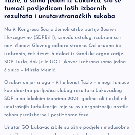
Tuzle, a samo jedan iz Lukavca, što se
b
Li
g
tumači posljedicom loših izbornih
o
n
er
rezultata i unutarstranačkih sukoba
o
k
Na 9. Kongresu Socijaldemokratske partije Bosne i
k
Hercegovine (SDPBiH), između ostalog, izabrani su i
novi članovi Glavnog odbora stranke. Od ukupno 65
izabranih, čak devet ih dolazi iz Gradske organizacije
SDP Tuzla, dok je iz GO Lukavac izabrana samo jedna
članica – Mirela Memić.
Ovakav omjer snaga – 9:1 u korist Tuzle – mnogi tumače
kao direktnu posljedicu slabog rezultata Lukavačkog
SDP-a na lokalnim izborima 2024. godine, ali i ozbiljnih
unutrašnjih turbulencija koje su ovu organizaciju pratile
tokom predizborne i postizborne faze.
Unutar GO Lukavac izbile su oštre podjele i međusobne