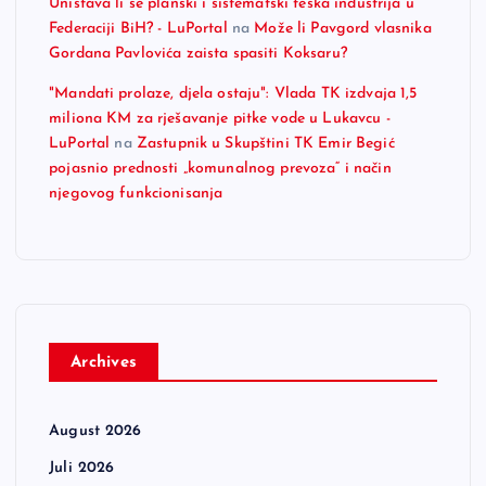
Uništava li se planski i sistematski teška industrija u
Federaciji BiH? - LuPortal
na
Može li Pavgord vlasnika
Gordana Pavlovića zaista spasiti Koksaru?
"Mandati prolaze, djela ostaju": Vlada TK izdvaja 1,5
miliona KM za rješavanje pitke vode u Lukavcu -
LuPortal
na
Zastupnik u Skupštini TK Emir Begić
pojasnio prednosti „komunalnog prevoza“ i način
njegovog funkcionisanja
Archives
August 2026
Juli 2026