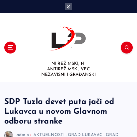
S
k
i
p
t
o
c
o
n
NI REŽIMSKI, NI
t
ANTIREŽIMSKI, VEĆ
e
NEZAVISNI I GRAĐANSKI
n
t
SDP Tuzla devet puta jači od
Lukavca u novom Glavnom
odboru stranke
admin
AKTUELNOSTI
,
GRAD LUKAVAC
,
GRAD