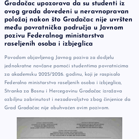
Gradačac upozorava da su studenti iz
e
y
n
e
ovog grada dovedeni u neravnopravan
b
Li
g
položaj nakon što Gradačac nije uvršten
o
n
er
među povratnička područja u Javnom
pozivu Federalnog ministarstva
o
k
raseljenih osoba i izbjeglica
k
Povodom objavljenog Javnog poziva za dodjelu
jednokratne novčane pomoći studentima povratnicima
za akademsku 2025/2026. godinu, koji je raspisalo
Federalno ministarstvo raseljenih osoba i izbjeglica,
Stranka za Bosnu i Hercegovinu Gradačac izražava
ozbiljnu zabrinutost i nezadovoljstvo zbog činjenice da
Grad Gradačac nije obuhvaćen ovim pozivom.