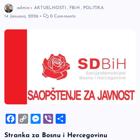
admin
AKTUELNOSTI
,
FBiH
,
POLITIKA
14 Januara, 2026
0 Comments
F
C
M
Vi
S
a
o
es
b
h
Stranka za Bosnu i Hercegovinu
c
p
se
er
ar