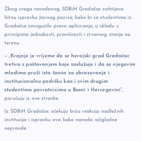
Zbog svega navedenog, SDBiH Gradačac zahtijeva
hitnu ispravku Javnog poziva, kako bi se studentima iz
Gradačca omogućilo pravo apliciranja, u skladu s
principima jednakosti, pravičnosti i stvarnog stanja na
terenu.
– „Krajnje je vrijeme da se herojski grad Gradačac
tretira s poštovanjem koje zaslužuje i da se njegovim
mladima pruži ista šansa za obrazovanje i
institucionalnu podršku kao i svim drugim
studentima povratnicima u Bosni i Hercegovini“
,
poručuju iz ove stranke.
Iz SDBiH Gradačac očekuju brzu reakciju nadležnih
institucija i ispravku ove, kako navode, očigledne
nepravde.