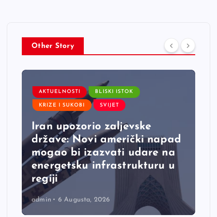
Other Story
AKTUELNOSTI
BLISKI ISTOK
KRIZE I SUKOBI
SVIJET
Iran upozorio zaljevske
države: Novi američki napad
mogao bi izazvati udare na
energetsku infrastrukturu u
regiji
admin
6 Augusta, 2026