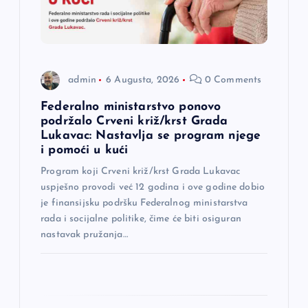
l
a
admin
6 Augusta, 2026
0 Comments
n
Federalno ministarstvo ponovo
a
podržalo Crveni križ/krst Grada
Lukavac: Nastavlja se program njege
i pomoći u kući
k
Program koji Crveni križ/krst Grada Lukavac
a
uspješno provodi već 12 godina i ove godine dobio
je finansijsku podršku Federalnog ministarstva
rada i socijalne politike, čime će biti osiguran
nastavak pružanja…