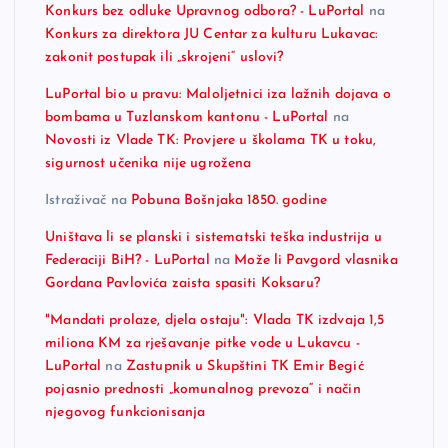
Konkurs bez odluke Upravnog odbora? - LuPortal
na
Konkurs za direktora JU Centar za kulturu Lukavac:
zakonit postupak ili „skrojeni“ uslovi?
LuPortal bio u pravu: Maloljetnici iza lažnih dojava o
bombama u Tuzlanskom kantonu - LuPortal
na
Novosti iz Vlade TK: Provjere u školama TK u toku,
sigurnost učenika nije ugrožena
Istraživač
na
Pobuna Bošnjaka 1850. godine
Uništava li se planski i sistematski teška industrija u
Federaciji BiH? - LuPortal
na
Može li Pavgord vlasnika
Gordana Pavlovića zaista spasiti Koksaru?
"Mandati prolaze, djela ostaju": Vlada TK izdvaja 1,5
miliona KM za rješavanje pitke vode u Lukavcu -
LuPortal
na
Zastupnik u Skupštini TK Emir Begić
pojasnio prednosti „komunalnog prevoza“ i način
njegovog funkcionisanja