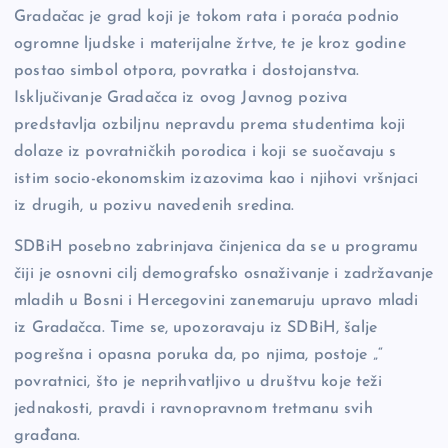
Gradačac je grad koji je tokom rata i poraća podnio
ogromne ljudske i materijalne žrtve, te je kroz godine
postao simbol otpora, povratka i dostojanstva.
Isključivanje Gradačca iz ovog Javnog poziva
predstavlja ozbiljnu nepravdu prema studentima koji
dolaze iz povratničkih porodica i koji se suočavaju s
istim socio-ekonomskim izazovima kao i njihovi vršnjaci
iz drugih, u pozivu navedenih sredina.
SDBiH posebno zabrinjava činjenica da se u programu
čiji je osnovni cilj demografsko osnaživanje i zadržavanje
mladih u Bosni i Hercegovini zanemaruju upravo mladi
iz Gradačca. Time se, upozoravaju iz SDBiH, šalje
pogrešna i opasna poruka da, po njima, postoje „“
povratnici, što je neprihvatljivo u društvu koje teži
jednakosti, pravdi i ravnopravnom tretmanu svih
građana.