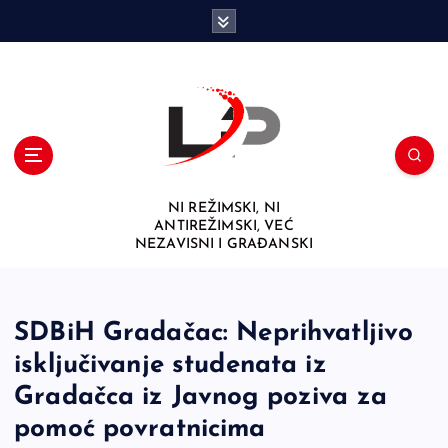
S
k
i
p
t
o
c
o
n
NI REŽIMSKI, NI
t
ANTIREŽIMSKI, VEĆ
e
NEZAVISNI I GRAĐANSKI
n
t
SDBiH Gradačac: Neprihvatljivo
isključivanje studenata iz
Gradačca iz Javnog poziva za
pomoć povratnicima