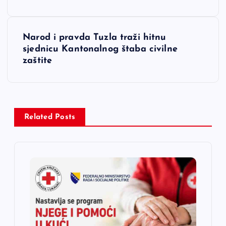
v
Narod i pravda Tuzla traži hitnu
i
sjednicu Kantonalnog štaba civilne
zaštite
g
a
c
Related Posts
i
j
a
č