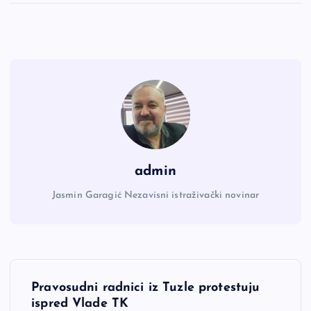
admin
Jasmin Garagić Nezavisni istraživački novinar
N
Pravosudni radnici iz Tuzle protestuju
a
ispred Vlade TK