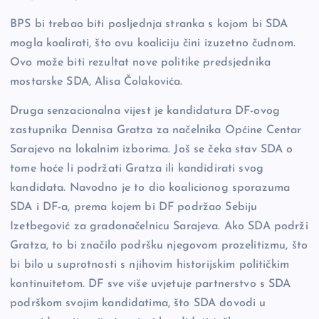
BPS bi trebao biti posljednja stranka s kojom bi SDA
mogla koalirati, što ovu koaliciju čini izuzetno čudnom.
Ovo može biti rezultat nove politike predsjednika
mostarske SDA, Alisa Čolakovića.
Druga senzacionalna vijest je kandidatura DF-ovog
zastupnika Dennisa Gratza za načelnika Općine Centar
Sarajevo na lokalnim izborima. Još se čeka stav SDA o
tome hoće li podržati Gratza ili kandidirati svog
kandidata. Navodno je to dio koalicionog sporazuma
SDA i DF-a, prema kojem bi DF podržao Sebiju
Izetbegović za gradonačelnicu Sarajeva. Ako SDA podrži
Gratza, to bi značilo podršku njegovom prozelitizmu, što
bi bilo u suprotnosti s njihovim historijskim političkim
kontinuitetom. DF sve više uvjetuje partnerstvo s SDA
podrškom svojim kandidatima, što SDA dovodi u