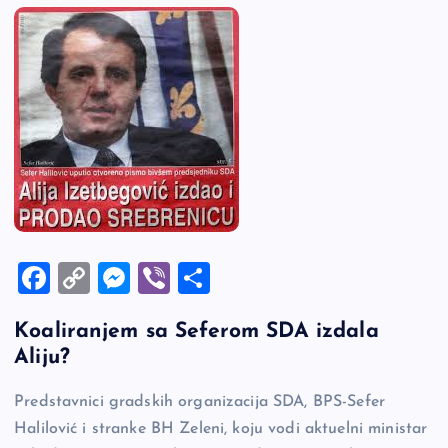
F
C
M
Vi
S
a
o
es
b
h
Koaliranjem sa Seferom SDA izdala
c
p
se
er
ar
Aliju?
e
y
n
e
b
Li
g
Predstavnici gradskih organizacija SDA, BPS-Sefer
Halilović i stranke BH Zeleni, koju vodi aktuelni ministar
o
n
er