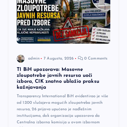
j
a
č
l
a
admin
7 Augusta, 2026
0 Comments
n
TI BiH upozorava: Masovne
zloupotrebe javnih resursa uoči
a
izbora, CIK znatno ublažio praksu
kažnjavanja
k
Transparency International BiH evidentirao je više
od 1.200 slučajeva mogućih zloupotreba javnih
a
resursa, 26 prijava upućeno je nadležnim
institucijama, dok organizacija upozorava da
Centralna izborna komisija u ovom izbornom