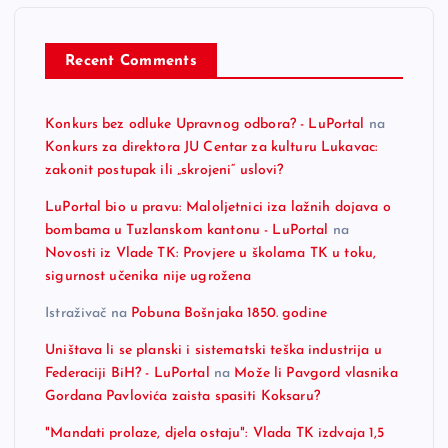
Recent Comments
Konkurs bez odluke Upravnog odbora? - LuPortal
na
Konkurs za direktora JU Centar za kulturu Lukavac:
zakonit postupak ili „skrojeni“ uslovi?
LuPortal bio u pravu: Maloljetnici iza lažnih dojava o
bombama u Tuzlanskom kantonu - LuPortal
na
Novosti iz Vlade TK: Provjere u školama TK u toku,
sigurnost učenika nije ugrožena
Istraživač
na
Pobuna Bošnjaka 1850. godine
Uništava li se planski i sistematski teška industrija u
Federaciji BiH? - LuPortal
na
Može li Pavgord vlasnika
Gordana Pavlovića zaista spasiti Koksaru?
"Mandati prolaze, djela ostaju": Vlada TK izdvaja 1,5