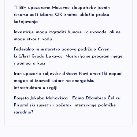
TI BiH upozorava: Masovne zloupotrebe javnih
resursa uoči izbora, CIK znatno ublažio praksu
kažnjavanja
Investicije mogu izgraditi bunare i cjevovode, ali ne
mogu stvoriti vodu
Federalno ministarstvo ponovo podržalo Crveni
križ/krst Grada Lukavac: Nastavlja se program njege
i pomoći u kući
Iran upozorio zaljevske države: Novi američki napad
mogao bi izazvati udare na energetsku
infrastrukturu u regiji
Posjeta Jakuba Mahovkića i Edina Džambića Čeliću:
Prijateljski susret ili početak intenzivnije političke
saradnje?