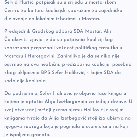
Selvid Hurtić, potpisali su u srijedu u mostarskom
o
k
Centru za kulturu koalicijski sporazum za zajedničko
k
djelovanje na lokalnim izborima u Mostaru.
Predsjednik Gradskog odbora SDA Mostar, Alis
Čolaković, izjavio je da su potpisnici koalicijskog
sporazuma prepoznali važnost političkog trenutka u
Mostaru i Hercegovini. Zanimljivo je da se niko nije
osvrnuo na ovu neobičnu predizbornu koaliciju, posebno
zbog uključenja BPS-Sefer Halilović, s kojim SDA do
sada nije koalirala.
Da podsjetimo, Sefer Halilović je objavio tuce knjiga u
kojima je optužio
Aliju Izetbegović
a za izdaju države. U
svoj otvorenoj mržnji prema njemu Halilović je svojim
knjigama tvrdio da Alija Izetbegović stoji iza ubistva na
njegovu suprugu koja je poginula u svom stanu na koji
je ispaljena granata.