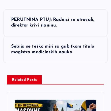
N
PERUTNINA PTUJ: Radnici se otrovali,
a
direktor krivi slaninu.
v
Sebija se teško miri sa gubitkom titule
i
magistra medicinskih nauka
g
a
Related Posts
c
i