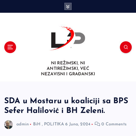
S
k
i
p
t
o
c
o
n
NI REŽIMSKI, NI
t
ANTIREŽIMSKI, VEĆ
e
NEZAVISNI I GRAĐANSKI
n
t
SDA u Mostaru u koaliciji sa BPS
Sefer Halilović i BH Zeleni.
admin
BiH
,
POLITIKA
6 Juna, 2024
0 Comments