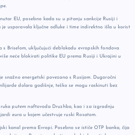
ope.
tar EU, posebno kada su u pitanju sankcije Rusiji i
e usporavala ključne odluke i time indirektno išla u korist
a s Briselom, uključujući deblokadu evropskih fondova
iše neće blokirati politike EU prema Rusiji i Ukrajini u
taje snažno energetski povezana s Rusijom. Dugoročni
lijarde dolara godišnje, teško se mogu raskinuti bez
sporuka putem naftovoda Druzhba, kao i za izgradnju
ijardi eura u kojem učestvuje ruski Rosatom.
jski kanal prema Evropi. Posebno se ističe OTP banka, čija