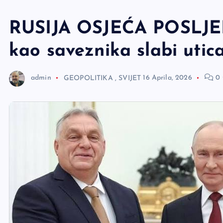
e
r
RUSIJA OSJEĆA POSLJED
kao saveznika slabi uti
admin
GEOPOLITIKA
,
SVIJET
16 Aprila, 2026
0 