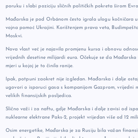
poruku i slabi poziciju sličnih političkih pokreta širom Evr
Mađarska je pod Orbánom često igrala ulogu kočničara unu
vojna pomoć Ukrajini. Korištenjem prava veta, Budimpešta j
Moskvi.
Nova vlast već je najavila promjenu kursa i obnovu odnos
vrijednih desetine milijardi eura. Očekuje se da Mađarska v
mjeri u kojoj je to činila ranije.
Ipak, potpuni zaokret nije izgledan. Mađarska i dalje os
ugovori o isporuci gasa s kompanijom Gazprom, vrijedni mi
velikih finansijskih posljedica.
Slično važi i za naftu, gdje Mađarska i dalje zavisi od i
nuklearne elektrane Paks-2, projekt vrijedan više od 12 mil
Osim energetike, Mađarska je za Rusiju bila važan finansi