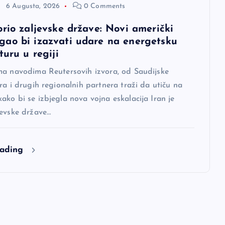
6 Augusta, 2026
0 Comments
orio zaljevske države: Novi američki
ao bi izazvati udare na energetsku
turu u regiji
ma navodima Reutersovih izvora, od Saudijske
ra i drugih regionalnih partnera traži da utiču na
ko bi se izbjegla nova vojna eskalacija Iran je
jevske države…
eading