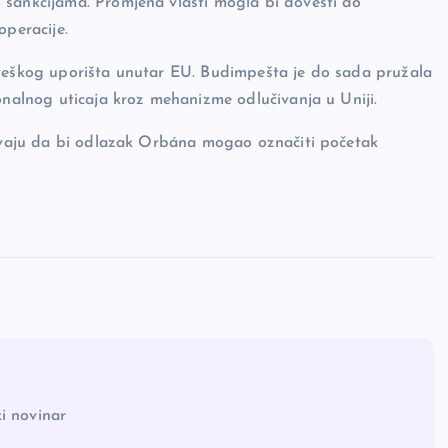
 sankcijama. Promjena vlasti mogla bi dovesti do
operacije.
ateškog uporišta unutar EU. Budimpešta je do sada pružala
onalnog uticaja kroz mehanizme odlučivanja u Uniji.
oravaju da bi odlazak Orbána mogao označiti početak
i novinar