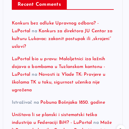
Recent Comments
Konkurs bez odluke Upravnog odbora? -
LuPortal
na
Konkurs za direktora JU Centar za
kulturu Lukavac: zakonit postupak ili „skrojeni“
uslovi?
LuPortal bio u pravu: Maloljetnici iza lažnih
dojava o bombama u Tuzlanskom kantonu -
LuPortal
na
Novosti iz Vlade TK: Provjere u
školama TK u toku, sigurnost učenika nije
ugrožena
Istraživač
na
Pobuna Bošnjaka 1850. godine
Uništava li se planski i sistematski teška
industrija u Federaciji BiH? - LuPortal
na
Može