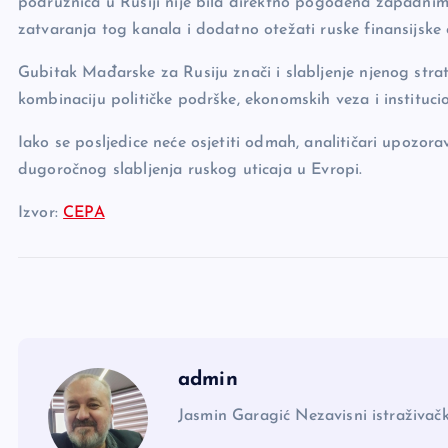
podružnica u Rusiji nije bila direktno pogođena zapadnim
zatvaranja tog kanala i dodatno otežati ruske finansijske 
Gubitak Mađarske za Rusiju znači i slabljenje njenog str
kombinaciju političke podrške, ekonomskih veza i instituci
Iako se posljedice neće osjetiti odmah, analitičari upoz
dugoročnog slabljenja ruskog uticaja u Evropi.
Izvor:
CEPA
admin
Jasmin Garagić Nezavisni istraživačk