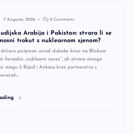
7 Augusta, 2026
0 Comments
udijska Arabija i Pakistan: stvara li se
rnosni trokut s nuklearnom sjenom?
 države potpisan usred duboke krize na Bliskom
či formalni „nuklearni savez“, ali otvara mnogo
je: mogu li Rijad i Ankara kroz partnerstvo s
ovećati…
eading