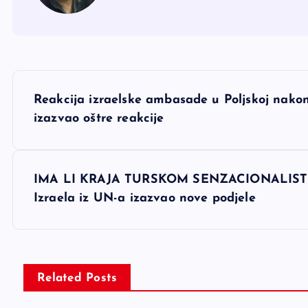
N
Reakcija izraelske ambasade u Poljskoj nakon 
a
izazvao oštre reakcije
v
IMA LI KRAJA TURSKOM SENZACIONALISTIČ
i
Izraela iz UN-a izazvao nove podjele
g
a
Related Posts