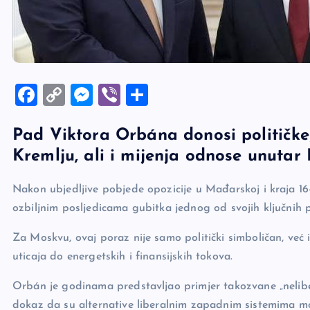
F
C
M
Vi
S
a
o
es
b
h
Pad Viktora Orbána donosi političke,
c
p
se
er
ar
Kremlju, ali i mijenja odnose unutar
e
y
n
e
b
Li
g
Nakon ubjedljive pobjede opozicije u Mađarskoj i kraja 1
o
n
er
ozbiljnim posljedicama gubitka jednog od svojih ključnih 
o
k
Za Moskvu, ovaj poraz nije samo politički simboličan, već
k
uticaja do energetskih i finansijskih tokova.
Orbán je godinama predstavljao primjer takozvane „neliber
dokaz da su alternative liberalnim zapadnim sistemima m