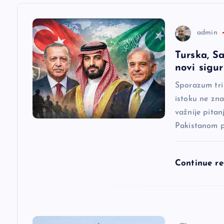
c
i
admin
Turska, Sa
j
novi sigu
a
Sporazum tri
istoku ne zna
važnije pitan
č
Pakistanom p
l
Continue r
a
n