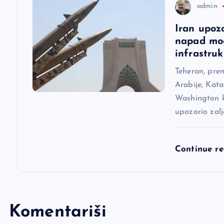
a
admin
Iran upoz
k
napad mog
infrastruk
a
Teheran, pre
Arabije, Kata
Washington ka
upozorio zal
Continue r
Komentariši