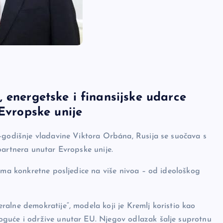
 energetske i finansijske udarce
 Evropske unije
6-godišnje vladavine Viktora Orbána, Rusija se suočava s
partnera unutar Evropske unije.
 ima konkretne posljedice na više nivoa – od ideološkog
alne demokratije“, modela koji je Kremlj koristio kao
oguće i održive unutar EU. Njegov odlazak šalje suprotnu