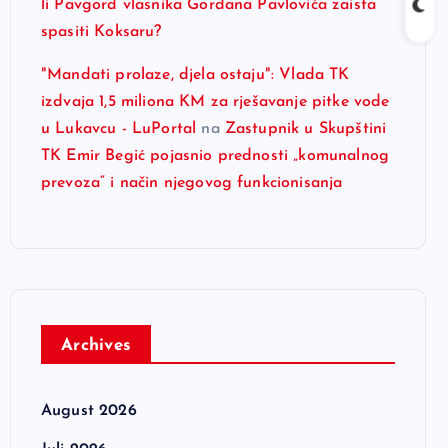
li Pavgord vlasnika Gordana Pavlovića zaista
spasiti Koksaru?
"Mandati prolaze, djela ostaju": Vlada TK
izdvaja 1,5 miliona KM za rješavanje pitke vode
u Lukavcu - LuPortal
na
Zastupnik u Skupštini
TK Emir Begić pojasnio prednosti „komunalnog
prevoza“ i način njegovog funkcionisanja
Archives
August 2026