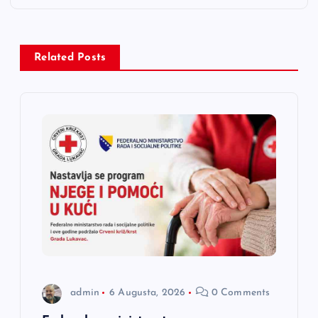
a
c
Related Posts
i
j
a
č
l
a
admin
6 Augusta, 2026
0 Comments
n