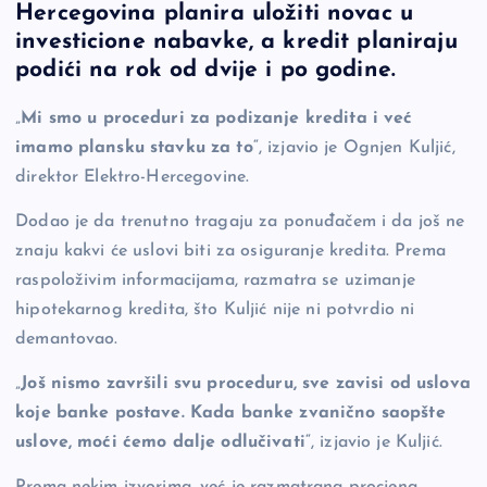
Hercegovina planira uložiti novac u
e
y
n
e
investicione nabavke, a kredit planiraju
b
Li
g
podići na rok od dvije i po godine.
o
n
er
„
Mi smo u proceduri za podizanje kredita i već
o
k
imamo plansku stavku za to
“, izjavio je Ognjen Kuljić,
k
direktor Elektro-Hercegovine.
Dodao je da trenutno tragaju za ponuđačem i da još ne
znaju kakvi će uslovi biti za osiguranje kredita. Prema
raspoloživim informacijama, razmatra se uzimanje
hipotekarnog kredita, što Kuljić nije ni potvrdio ni
demantovao.
„
Još nismo završili svu proceduru, sve zavisi od uslova
koje banke postave. Kada banke zvanično saopšte
uslove, moći ćemo dalje odlučivati
“, izjavio je Kuljić.
Prema nekim izvorima, već je razmatrana procjena