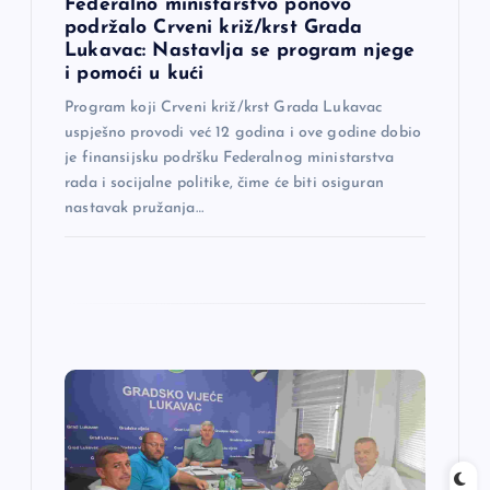
Federalno ministarstvo ponovo
a
podržalo Crveni križ/krst Grada
Lukavac: Nastavlja se program njege
i pomoći u kući
k
Program koji Crveni križ/krst Grada Lukavac
a
uspješno provodi već 12 godina i ove godine dobio
je finansijsku podršku Federalnog ministarstva
rada i socijalne politike, čime će biti osiguran
nastavak pružanja…