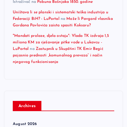
Istraživač
na
Pobuna Bošnjaka 1850. godine
Uništava li se planski i sistematski teška industrija u
Federaciji BiH? - LuPortal
na
Može li Pavgord vlasnika
Gordana Pavlovića zaista spasiti Koksaru?
"Mandati prolaze, djela ostaju": Vlada TK izdvaja 1,5
miliona KM za rješavanje pitke vode u Lukavcu -
LuPortal
na
Zastupnik u Skupštini TK Emir Begić
pojasnio prednosti „komunalnog prevoza“ i način
njegovog funkcionisanja
Archives
August 2026