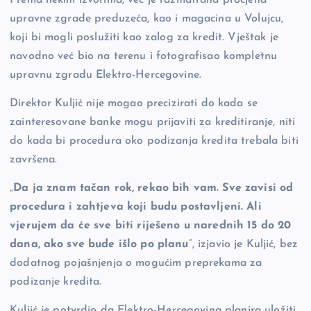
upravne zgrade preduzeća, kao i magacina u Volujcu,
koji bi mogli poslužiti kao zalog za kredit. Vještak je
navodno već bio na terenu i fotografisao kompletnu
upravnu zgradu Elektro-Hercegovine.
Direktor Kuljić nije mogao precizirati do kada se
zainteresovane banke mogu prijaviti za kreditiranje, niti
do kada bi procedura oko podizanja kredita trebala biti
završena.
„
Da ja znam tačan rok, rekao bih vam. Sve zavisi od
procedura i zahtjeva koji budu postavljeni. Ali
vjerujem da će sve biti riješeno u narednih 15 do 20
dana, ako sve bude išlo po planu
“, izjavio je Kuljić, bez
dodatnog pojašnjenja o mogućim preprekama za
podizanje kredita.
Kuljić je potvrdio da Elektro-Hercegovina planira uložiti