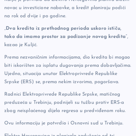
novac u investicione nabavke, a kredit planiraju podići
na rok od dvije i po godine.
„
Dva kredita iz prethodnog perioda uskoro ističu,
tako da imamo prostor za podizanje novog kredita
“,
kazao je Kuljić.
Prema nezvaničnim informacijama, dio kredita bi mogao
biti iskorišten za isplatu dugovanja prema dobavljačima.
Ujedno, situacija unutar Elektroprivrede Republike
Srpske (ERS) se, prema nekim izvorima, pogoršava.
Radnici Elektroprivrede Republike Srpske, matičnog
preduzeća u Trebinju, podnijeli su tužbu protiv ERS-a
zbog neisplaćenog dijela regresa u predviđenom roku.
Ovu informaciju je potvrdio i Osnovni sud u Trebinju.
Elektro-Hercegovina je planirala zaduženje od tri