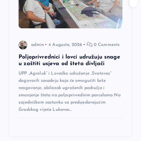
admin
4 Augusta, 2026
0 Comments
Poljoprivrednici i lovci udružuju snage
u zaštiti usjeva od šteta divljači
UPP „Agroluk“ i Lovačko udruženje „Svatovac“
dogovorili saradnju koja će omogućiti brže
reagovanje, obilazak ugroženih područja i
smanjenje šteta na poljoprivrednim parcelama Na
zajedničkom sastanku sa predsjedavajućim
Gradskog vijeća Lukavac…