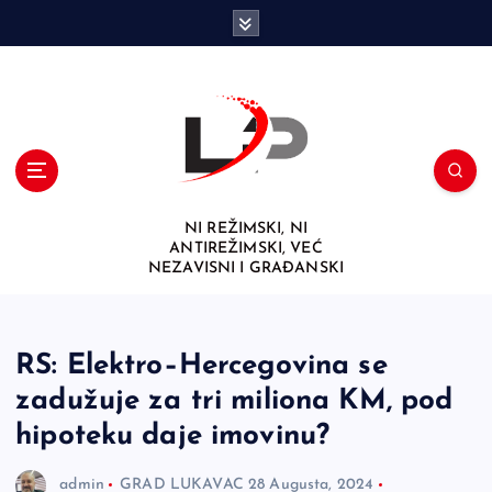
S
k
i
p
t
o
c
o
n
NI REŽIMSKI, NI
t
ANTIREŽIMSKI, VEĆ
e
NEZAVISNI I GRAĐANSKI
n
t
RS: Elektro–Hercegovina se
zadužuje za tri miliona KM, pod
hipoteku daje imovinu?
admin
GRAD LUKAVAC
28 Augusta, 2024