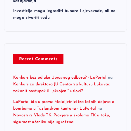
kažnjavanja
Investicije mogu izgraditi bunare i cjevovode, ali ne
mogu stvoriti vodu
Recent Comments
Konkurs bez odluke Upravnog odbora? - LuPortal
na
Konkurs za direktora JU Centar za kulturu Lukavac:
zakonit postupak ili „skrojeni“ uslovi?
LuPortal bio u pravu: Maloljetnici iza lažnih dojava o
bombama u Tuzlanskom kantonu - LuPortal
na
Novosti iz Vlade TK: Provjere u školama TK u toku,
sigurnost učenika nije ugrožena