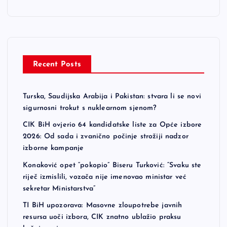
Recent Posts
Turska, Saudijska Arabija i Pakistan: stvara li se novi
sigurnosni trokut s nuklearnom sjenom?
CIK BiH ovjerio 64 kandidatske liste za Opće izbore
2026: Od sada i zvanično počinje strožiji nadzor
izborne kampanje
Konaković opet “pokopio” Biseru Turković: “Svaku ste
riječ izmislili, vozača nije imenovao ministar već
sekretar Ministarstva”
TI BiH upozorava: Masovne zloupotrebe javnih
resursa uoči izbora, CIK znatno ublažio praksu