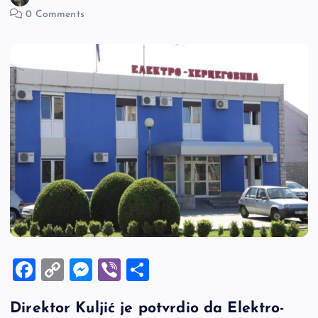
0 Comments
F
C
M
Vi
S
a
o
es
b
h
Direktor Kuljić je potvrdio da Elektro-
c
p
se
er
ar