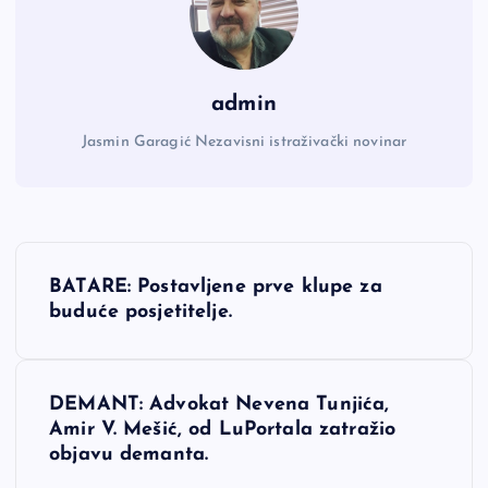
admin
Jasmin Garagić Nezavisni istraživački novinar
N
BATARE: Postavljene prve klupe za
a
buduće posjetitelje.
v
DEMANT: Advokat Nevena Tunjića,
i
Amir V. Mešić, od LuPortala zatražio
objavu demanta.
g