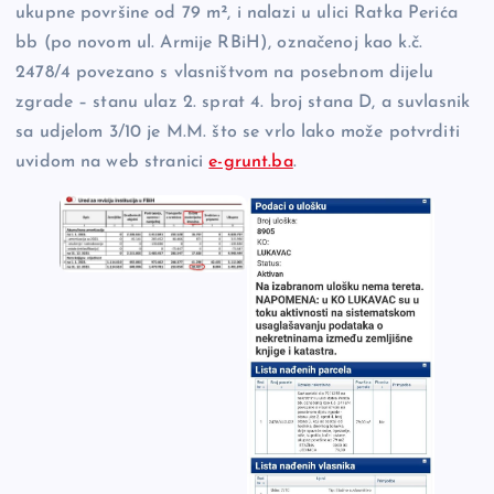
ukupne površine od 79 m², i nalazi u ulici Ratka Perića
bb (po novom ul. Armije RBiH), označenoj kao k.č.
2478/4 povezano s vlasništvom na posebnom dijelu
zgrade – stanu ulaz 2. sprat 4. broj stana D, a suvlasnik
sa udjelom 3/10 je M.M. što se vrlo lako može potvrditi
uvidom na web stranici
e-grunt.ba
.