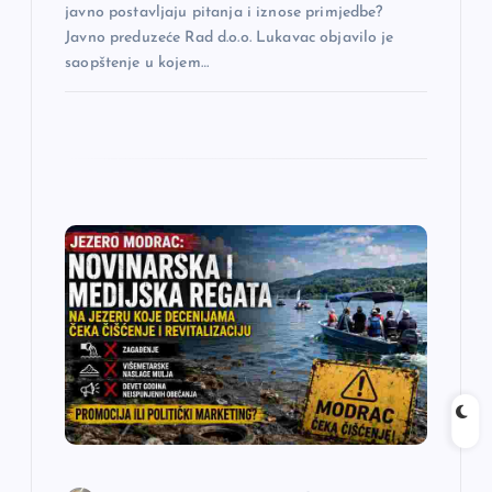
javno postavljaju pitanja i iznose primjedbe?
Javno preduzeće Rad d.o.o. Lukavac objavilo je
saopštenje u kojem…