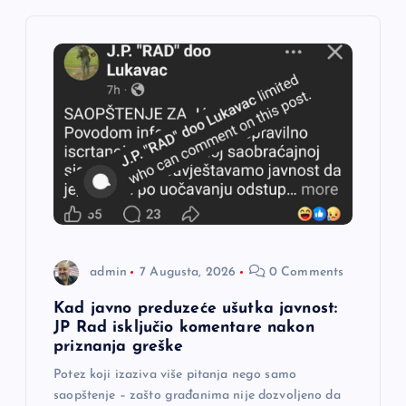
i
j
a
č
l
a
n
admin
7 Augusta, 2026
0 Comments
a
Kad javno preduzeće ušutka javnost:
JP Rad isključio komentare nakon
priznanja greške
k
Potez koji izaziva više pitanja nego samo
a
saopštenje – zašto građanima nije dozvoljeno da