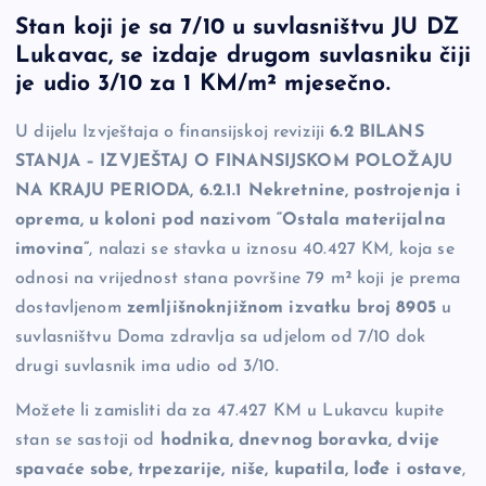
a
o
es
b
h
Stan koji je sa 7/10 u suvlasništvu JU DZ
c
p
se
er
ar
Lukavac, se izdaje drugom suvlasniku čiji
e
y
n
e
je udio 3/10 za 1 KM/m² mjesečno.
b
Li
g
U dijelu Izvještaja o finansijskoj reviziji
6.2 BILANS
o
n
er
STANJA – IZVJEŠTAJ O FINANSIJSKOM POLOŽAJU
o
k
NA KRAJU PERIODA, 6.2.1.1 Nekretnine, postrojenja i
k
oprema, u koloni pod nazivom “Ostala materijalna
imovina”
, nalazi se stavka u iznosu 40.427 KM, koja se
odnosi na vrijednost stana površine 79 m² koji je prema
dostavljenom
zemljišnoknjižnom izvatku broj 8905
u
suvlasništvu Doma zdravlja sa udjelom od 7/10 dok
drugi suvlasnik ima udio od 3/10.
Možete li zamisliti da za 47.427 KM u Lukavcu kupite
stan se sastoji od
hodnika, dnevnog boravka, dvije
spavaće sobe, trpezarije, niše, kupatila, lođe i ostave
,