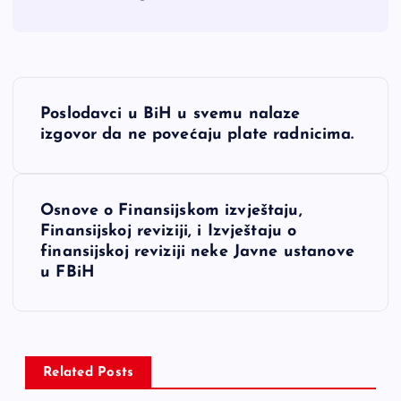
N
Poslodavci u BiH u svemu nalaze
a
izgovor da ne povećaju plate radnicima.
v
Osnove o Finansijskom izvještaju,
i
Finansijskoj reviziji, i Izvještaju o
finansijskoj reviziji neke Javne ustanove
g
u FBiH
a
c
Related Posts