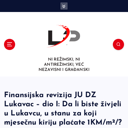
S
k
i
p
t
o
c
o
n
NI REŽIMSKI, NI
t
ANTIREŽIMSKI, VEĆ
e
NEZAVISNI I GRAĐANSKI
n
t
Finansijska revizija JU DZ
Lukavac – dio I: Da li biste živjeli
u Lukavcu, u stanu za koji
mjesečnu kiriju plaćate 1KM/m²/?