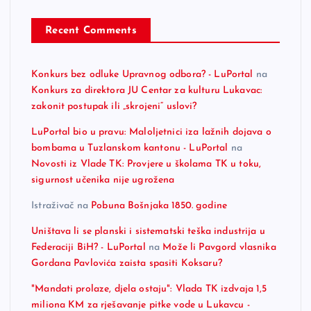
Recent Comments
Konkurs bez odluke Upravnog odbora? - LuPortal
na
Konkurs za direktora JU Centar za kulturu Lukavac:
zakonit postupak ili „skrojeni“ uslovi?
LuPortal bio u pravu: Maloljetnici iza lažnih dojava o
bombama u Tuzlanskom kantonu - LuPortal
na
Novosti iz Vlade TK: Provjere u školama TK u toku,
sigurnost učenika nije ugrožena
Istraživač
na
Pobuna Bošnjaka 1850. godine
Uništava li se planski i sistematski teška industrija u
Federaciji BiH? - LuPortal
na
Može li Pavgord vlasnika
Gordana Pavlovića zaista spasiti Koksaru?
"Mandati prolaze, djela ostaju": Vlada TK izdvaja 1,5
miliona KM za rješavanje pitke vode u Lukavcu -