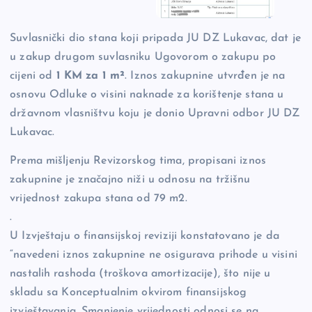
Suvlasnički dio stana koji pripada JU DZ Lukavac, dat je
u zakup drugom suvlasniku Ugovorom o zakupu po
cijeni od
1 KM za 1 m²
. Iznos zakupnine utvrđen je na
osnovu Odluke o visini naknade za korištenje stana u
državnom vlasništvu koju je donio Upravni odbor JU DZ
Lukavac.
Prema mišljenju Revizorskog tima, propisani iznos
zakupnine je značajno niži u odnosu na tržišnu
vrijednost zakupa stana od 79 m2.
.
U Izvještaju o finansijskoj reviziji konstatovano je da
“navedeni iznos zakupnine ne osigurava prihode u visini
nastalih rashoda (troškova amortizacije), što nije u
skladu sa Konceptualnim okvirom finansijskog
izvještavanja. Smanjenje vrijednosti odnosi se na