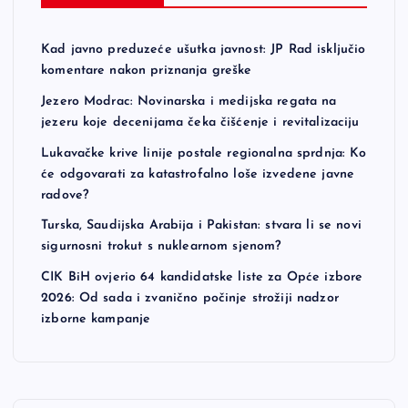
Kad javno preduzeće ušutka javnost: JP Rad isključio
komentare nakon priznanja greške
Jezero Modrac: Novinarska i medijska regata na
jezeru koje decenijama čeka čišćenje i revitalizaciju
Lukavačke krive linije postale regionalna sprdnja: Ko
će odgovarati za katastrofalno loše izvedene javne
radove?
Turska, Saudijska Arabija i Pakistan: stvara li se novi
sigurnosni trokut s nuklearnom sjenom?
CIK BiH ovjerio 64 kandidatske liste za Opće izbore
2026: Od sada i zvanično počinje strožiji nadzor
izborne kampanje