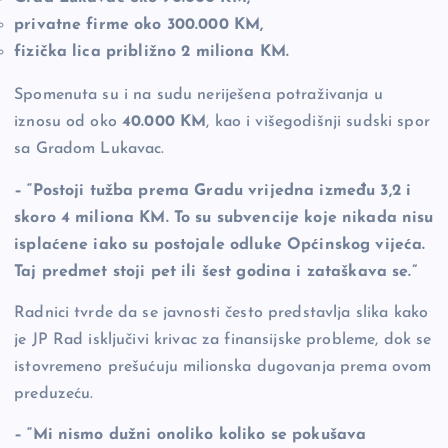
privatne firme oko 300.000 KM,
fizička lica približno 2 miliona KM.
Spomenuta su i na sudu neriješena potraživanja u
iznosu od oko
40.000 KM
, kao i višegodišnji sudski spor
sa Gradom Lukavac.
– “Postoji tužba prema Gradu vrijedna između 3,2 i
skoro 4 miliona KM. To su subvencije koje nikada nisu
isplaćene iako su postojale odluke Općinskog vijeća.
Taj predmet stoji pet ili šest godina i zataškava se.”
Radnici tvrde da se javnosti često predstavlja slika kako
je JP Rad isključivi krivac za finansijske probleme, dok se
istovremeno prešućuju milionska dugovanja prema ovom
preduzeću.
– “Mi nismo dužni onoliko koliko se pokušava