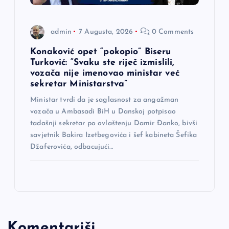
admin
7 Augusta, 2026
0 Comments
Konaković opet “pokopio” Biseru
Turković: “Svaku ste riječ izmislili,
vozača nije imenovao ministar već
sekretar Ministarstva”
Ministar tvrdi da je saglasnost za angažman
vozača u Ambasadi BiH u Danskoj potpisao
tadašnji sekretar po ovlaštenju Damir Đanko, bivši
savjetnik Bakira Izetbegovića i šef kabineta Šefika
Džaferovića, odbacujući…
Komentariši