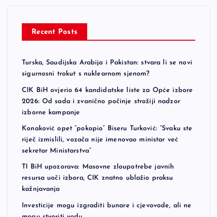
Recent Posts
Turska, Saudijska Arabija i Pakistan: stvara li se novi
sigurnosni trokut s nuklearnom sjenom?
CIK BiH ovjerio 64 kandidatske liste za Opće izbore
2026: Od sada i zvanično počinje strožiji nadzor
izborne kampanje
Konaković opet “pokopio” Biseru Turković: “Svaku ste
riječ izmislili, vozača nije imenovao ministar već
sekretar Ministarstva”
TI BiH upozorava: Masovne zloupotrebe javnih
resursa uoči izbora, CIK znatno ublažio praksu
kažnjavanja
Investicije mogu izgraditi bunare i cjevovode, ali ne
mogu stvoriti vodu