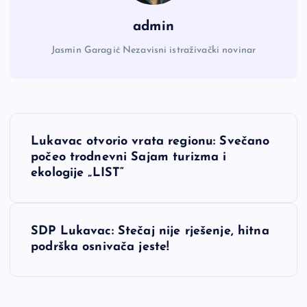
admin
Jasmin Garagić Nezavisni istraživački novinar
N
Lukavac otvorio vrata regionu: Svečano
a
počeo trodnevni Sajam turizma i
ekologije „LIST“
v
i
SDP Lukavac: Stečaj nije rješenje, hitna
podrška osnivača jeste!
g
a