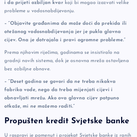
i da prijeti ozbiljan kvar
koji bi mogao izazvati velike
probleme u vodosnabdijevanju.
– “Objavite građanima da može doći do prekida ili
otežanog vodosnabdijevanja jer je pukla glavna
cijev. Ona je dotrajala i pravi ogromne probleme.”
Prema njihovim riječima, godinama se insistiralo na
gradnji novih sistema, dok je osnovna mreža ostavljena
bez ozbiljne obnove.
– “Deset godina se govori da ne treba nikakva
fabrika vode, nego da treba mijenjati cijevi i
obnavljati mrežu. Ako ova glavna cijev potpuno
otkaže, mi ne možemo raditi.”
Propušten kredit Svjetske banke
U raspravi je pomenut i projekat Svjetske banke iz ranih