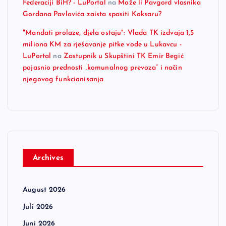
Federaciji BiH? - LuPortal
na
Može li Pavgord vlasnika
Gordana Pavlovića zaista spasiti Koksaru?
"Mandati prolaze, djela ostaju": Vlada TK izdvaja 1,5
miliona KM za rješavanje pitke vode u Lukavcu -
LuPortal
na
Zastupnik u Skupštini TK Emir Begić
pojasnio prednosti „komunalnog prevoza“ i način
njegovog funkcionisanja
Archives
August 2026
Juli 2026
Juni 2026