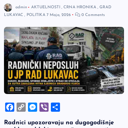
admin
AKTUELNOSTI
,
CRNA HRONIKA
,
GRAD
LUKAVAC
,
POLITIKA
7 Maja, 2026
0 Comments
F
C
M
Vi
S
a
o
es
b
h
Radnici upozoravaju na dugogodišnje
c
p
se
er
ar