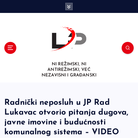
S
k
i
p
t
o
c
o
n
NI REŽIMSKI, NI
t
ANTIREŽIMSKI, VEĆ
e
NEZAVISNI I GRAĐANSKI
n
t
Radnički neposluh u JP Rad
Lukavac otvorio pitanja dugova,
javne imovine i budućnosti
komunalnog sistema – VIDEO