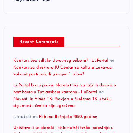
Recent Comments
Konkurs bez odluke Upravnog odbora? - LuPortal
na
Konkurs za direktora JU Centar za kulturu Lukavac:
zakonit postupak ili „skrojeni“ uslovi?
LuPortal bio u pravu: Maloljetnici iza lažnih dojava o
bombama u Tuzlanskom kantonu - LuPortal
na
Novosti iz Vlade TK: Provjere u školama TK u toku,
sigurnost učenika nije ugrožena
Istraživač
na
Pobuna Bošnjaka 1850. godine
Uništava li se planski i sistematski teška industrija u