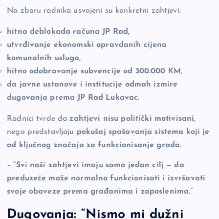
Na zboru radnika usvojeni su konkretni zahtjevi:
hitna deblokada računa JP Rad,
utvrđivanje ekonomski opravdanih cijena
komunalnih usluga,
hitno odobravanje subvencije od 300.000 KM,
da javne ustanove i institucije odmah izmire
dugovanja prema JP Rad Lukavac.
Radnici tvrde da
zahtjevi nisu politički motivisani
,
nego predstavljaju
pokušaj spašavanja sistema koji je
od ključnog značaja za funkcionisanje grada
.
– “Svi naši zahtjevi imaju samo jedan cilj — da
preduzeće može normalno funkcionisati i izvršavati
svoje obaveze prema građanima i zaposlenima.”
Dugovanja: “Nismo mi dužni