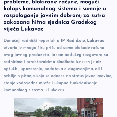
probleme, blokirane račune, mogući
e
y
n
e
kolaps komunalnog sistema i sumnje u
b
Li
g
raspolaganje javnim dobrom; za sutra
o
n
er
zakazana hitna sjednica Gradskog
vijeća Lukavac
o
k
k
Današnji radnički neposluh u
JP Rad d.o.o. Lukavac
otvorio je mnogo širu priču od same blokade računa
ovog javnog preduzeća. Tokom podužeg razgovora sa
radnicima i prrdstavnicima Sindikata iznesen je niz
optužbi, upozorenja, podataka o dugovanjima, ali i
ozbiljnih pitanja koja se odnose na status javne imovine,
stanje vodovodne mreže i ukupno funkcionisanje
komunalnog sistema u Lukavcu.