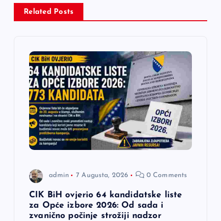
c
Related Posts
i
j
a
č
l
a
admin
7 Augusta, 2026
0 Comments
n
CIK BiH ovjerio 64 kandidatske liste
a
za Opće izbore 2026: Od sada i
zvanično počinje strožiji nadzor