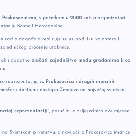
u Prokosovićima
, s početkom u
21:00 sat
, a organizatori
ntaciju Bosne i Hercegovine.
anizacija događaja realizuje se uz podršku volontera i
i zajedničkog praćenja utakmice.
, ali i dodatno
ojačati zajedništvo među građanima
kroz
nu.
ače reprezentacije,
iz Prokosovića i drugih mjesnih
tmosferu dostojnu nastupa Zmajeva na najvećoj svjetskoj
našoj reprezentaciji“
, poručila je prijesednica ove mjesne
 na Svjetskom prvenstvu, a navijači iz Prokosovića imat će