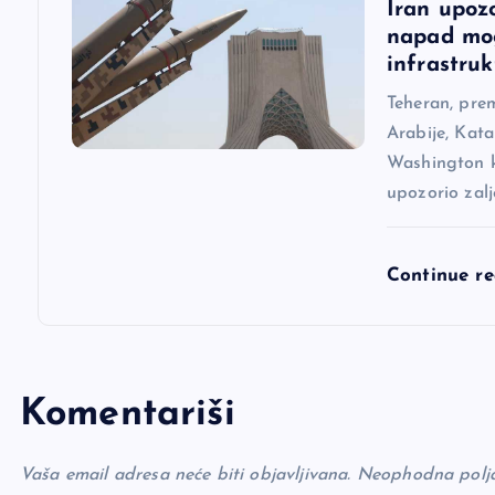
Iran upoz
napad mog
a
infrastruk
Teheran, pre
Arabije, Kata
Washington ka
upozorio zal
Continue r
Komentariši
Vaša email adresa neće biti objavljivana.
Neophodna polj