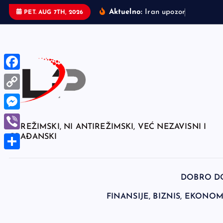
S
Aktuelno:
I
r
a
n
u
p
o
z
o
r
i
o
z
a
l
j
PET. AUG 7TH, 2026
k
i
p
t
o
F
c
a
C
o
c
n
o
M
e
NI REŽIMSKI, NI ANTIREŽIMSKI, VEĆ NEZAVISNI I
t
p
e
GRAĐANSKI
V
e
b
y
s
i
n
o
S
L
s
t
b
o
h
i
DOBRO D
e
e
k
a
n
FINANSIJE, BIZNIS, EKONOMI
n
r
r
k
g
e