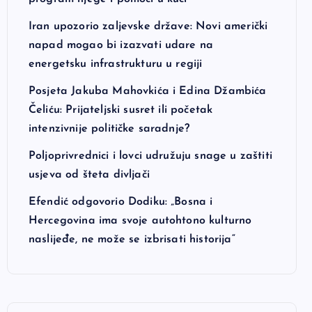
Iran upozorio zaljevske države: Novi američki
napad mogao bi izazvati udare na
energetsku infrastrukturu u regiji
Posjeta Jakuba Mahovkića i Edina Džambića
Čeliću: Prijateljski susret ili početak
intenzivnije političke saradnje?
Poljoprivrednici i lovci udružuju snage u zaštiti
usjeva od šteta divljači
Efendić odgovorio Dodiku: „Bosna i
Hercegovina ima svoje autohtono kulturno
naslijeđe, ne može se izbrisati historija“