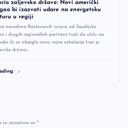
orio zaljevske države: Novi američki
ao bi izazvati udare na energetsku
turu u regiji
ma navodima Reutersovih izvora, od Saudijske
ra i drugih regionalnih partnera traži da utiču na
ko bi se izbjegla nova vojna eskalacija Iran je
jevske države…
eading
a su označena sa
*