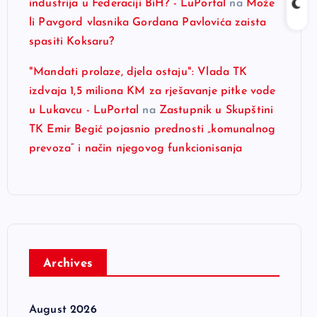
industrija u Federaciji BiH? - LuPortal
na
Može
li Pavgord vlasnika Gordana Pavlovića zaista
spasiti Koksaru?
"Mandati prolaze, djela ostaju": Vlada TK
izdvaja 1,5 miliona KM za rješavanje pitke vode
u Lukavcu - LuPortal
na
Zastupnik u Skupštini
TK Emir Begić pojasnio prednosti „komunalnog
prevoza“ i način njegovog funkcionisanja
Archives
August 2026