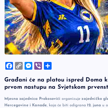
F
C
M
Vi
S
a
o
es
b
h
Građani će na platou ispred Doma k
c
p
se
er
ar
prvom nastupu na Svjetskom prvenst
e
y
n
e
b
Li
g
Mjesna zajednica Prokosovići
organizuje
zajedničko gl
o
n
er
Hercegovine i Kanade
, koja će biti odigrana
12. juna
u o