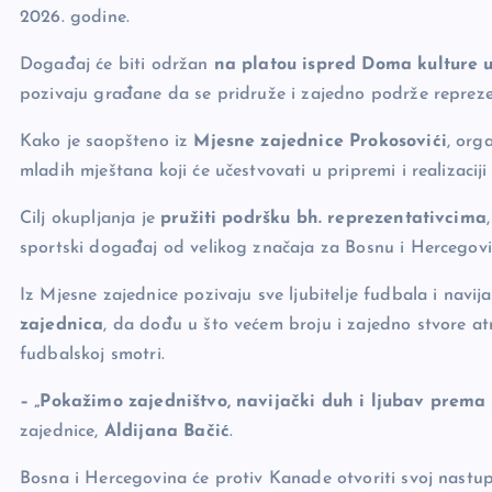
o
k
2026. godine.
k
Događaj će biti održan
na platou ispred Doma kulture 
pozivaju građane da se pridruže i zajedno podrže repreze
Kako je saopšteno iz
Mjesne zajednice Prokosovići
, org
mladih mještana koji će učestvovati u pripremi i realizacij
Cilj okupljanja je
pružiti podršku bh. reprezentativcima
sportski događaj od velikog značaja za Bosnu i Hercegovi
Iz Mjesne zajednice pozivaju sve ljubitelje fudbala i navij
zajednica
, da dođu u što većem broju i zajedno stvore a
fudbalskoj smotri.
– „Pokažimo zajedništvo, navijački duh i ljubav prema 
zajednice,
Aldijana Bačić
.
Bosna i Hercegovina će protiv Kanade otvoriti svoj nastup