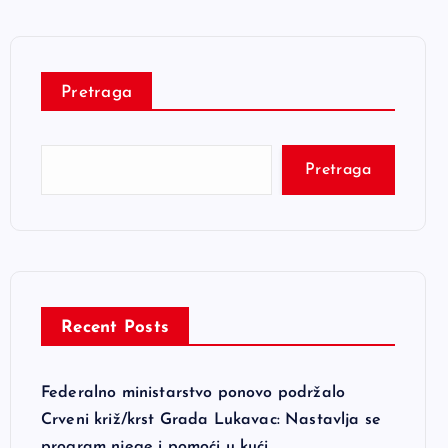
Pretraga
Pretraga
Recent Posts
Federalno ministarstvo ponovo podržalo
Crveni križ/krst Grada Lukavac: Nastavlja se
program njege i pomoći u kući