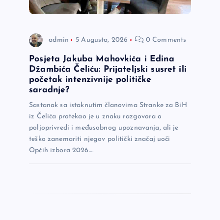
l
a
admin
5 Augusta, 2026
0 Comments
n
Posjeta Jakuba Mahovkića i Edina
Džambića Čeliću: Prijateljski susret ili
a
početak intenzivnije političke
saradnje?
k
Sastanak sa istaknutim članovima Stranke za BiH
iz Čelića protekao je u znaku razgovora o
a
poljoprivredi i međusobnog upoznavanja, ali je
teško zanemariti njegov politički značaj uoči
Općih izbora 2026.…