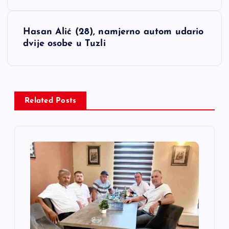
v
Hasan Alić (28), namjerno autom udario
i
dvije osobe u Tuzli
g
a
Related Posts
c
i
j
a
č