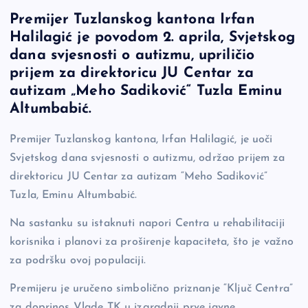
a
o
es
b
h
Premijer Tuzlanskog kantona Irfan
c
p
se
er
ar
Halilagić je povodom 2. aprila, Svjetskog
e
y
n
e
dana svjesnosti o autizmu, upriličio
b
Li
g
prijem za direktoricu JU Centar za
o
n
er
autizam „Meho Sadiković“ Tuzla Eminu
Altumbabić.
o
k
k
Premijer Tuzlanskog kantona, Irfan Halilagić, je uoči
Svjetskog dana svjesnosti o autizmu, održao prijem za
direktoricu JU Centar za autizam “Meho Sadiković”
Tuzla, Eminu Altumbabić.
Na sastanku su istaknuti napori Centra u rehabilitaciji
korisnika i planovi za proširenje kapaciteta, što je važno
za podršku ovoj populaciji.
Premijeru je uručeno simbolično priznanje “Ključ Centra”
za doprinos Vlade TK u izgradnji prve javne