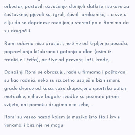
orkestar, postavili ozvučenje, donijeli slatkiše i sokove za
čašćavsnje, pjevali su, igrali, častili prolaznike, … a sve u
cilju da se doprinese razbijanju stereotipa o Romima da
su drugačiji.
Romi odavno nisu prosjaci, ne žive od krpljenja posuđa,
popravljanja kišobrana i gatanja u dlan (osim iz
tradicije i ćeifa), ne žive od prevare, laži, krađe,…
Današnji Romi se obrazuju, rade u firmama i poštovani
su kao radnici, neko su izuzetno uspješni biznismeni,
grade dvorce od kuća, voze skupocjena sportska auta i
motocikle, njihove bogate svadbe su poznate pirom
svijeta, oni pomažu drugima oko sebe, …
Romi su veseo narod kojem je muzika isto što i krv u
venama, i bez nje ne mogu