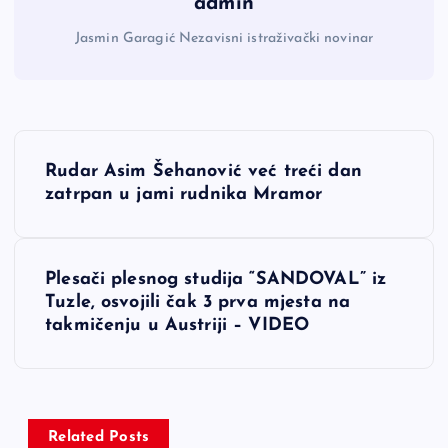
admin
Jasmin Garagić Nezavisni istraživački novinar
N
Rudar Asim Šehanović već treći dan
a
zatrpan u jami rudnika Mramor
v
Plesači plesnog studija “SANDOVAL” iz
i
Tuzle, osvojili čak 3 prva mjesta na
takmičenju u Austriji – VIDEO
g
a
c
Related Posts