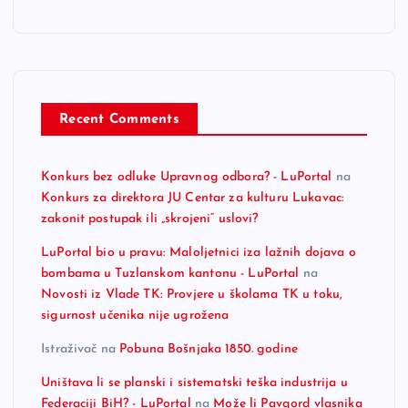
Recent Comments
Konkurs bez odluke Upravnog odbora? - LuPortal
na
Konkurs za direktora JU Centar za kulturu Lukavac:
zakonit postupak ili „skrojeni“ uslovi?
LuPortal bio u pravu: Maloljetnici iza lažnih dojava o
bombama u Tuzlanskom kantonu - LuPortal
na
Novosti iz Vlade TK: Provjere u školama TK u toku,
sigurnost učenika nije ugrožena
Istraživač
na
Pobuna Bošnjaka 1850. godine
Uništava li se planski i sistematski teška industrija u
Federaciji BiH? - LuPortal
na
Može li Pavgord vlasnika