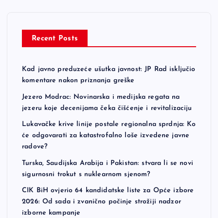
Recent Posts
Kad javno preduzeće ušutka javnost: JP Rad isključio
komentare nakon priznanja greške
Jezero Modrac: Novinarska i medijska regata na
jezeru koje decenijama čeka čišćenje i revitalizaciju
Lukavačke krive linije postale regionalna sprdnja: Ko
će odgovarati za katastrofalno loše izvedene javne
radove?
Turska, Saudijska Arabija i Pakistan: stvara li se novi
sigurnosni trokut s nuklearnom sjenom?
CIK BiH ovjerio 64 kandidatske liste za Opće izbore
2026: Od sada i zvanično počinje strožiji nadzor
izborne kampanje