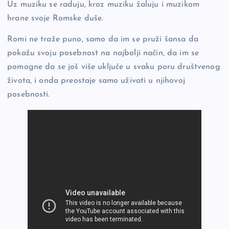
Uz muziku se raduju, kroz muziku žaluju i muzikom
hrane svoje Romske duše.
Romi ne traže puno, samo da im se pruži šansa da
pokažu svoju posebnost na najbolji način, da im se
pomogne da se još više uključe u svaku poru društvenog
života, i onda preostaje samo uživati u njihovoj
posebnosti.