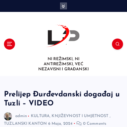
S
k
i
p
t
o
c
o
n
NI REŽIMSKI, NI
t
ANTIREŽIMSKI, VEĆ
e
NEZAVISNI I GRAĐANSKI
n
t
Prelijep Đurđevdanski događaj u
Tuzli – VIDEO
admin
KULTURA, KNJIŽEVNOST I UMJETNOST
,
TUZLANSKI KANTON
6 Maja, 2024
0 Comments