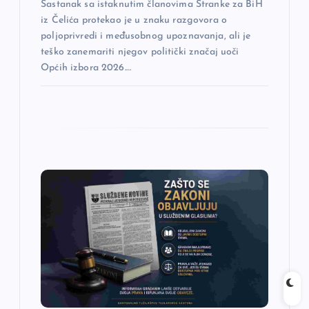
Sastanak sa istaknutim članovima Stranke za BiH
a
iz Čelića protekao je u znaku razgovora o
poljoprivredi i međusobnog upoznavanja, ali je
teško zanemariti njegov politički značaj uoči
Općih izbora 2026.…