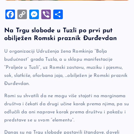
F
C
M
Vi
S
a
o
es
b
h
Na Trgu slobode u Tuzli po prvi put
c
p
se
er
ar
obilježen Romski praznik Đurđevdan
e
y
n
e
b
Li
g
U organizaciji Udruženja žena Romkinja “Bolja
budućnost” grada Tuzla, a u sklopu manifestacije
o
n
er
“Proljeće u Tuzli”, uz Romski zastavu, muziku i pjesmu,
o
k
sok, slatkiše, ofarbana jaja, …obilježen je Romski praznik
k
Đurđevdan.
Romi su shvatili da ne mogu više stajati na marginama
društva i čekati da drugi učine korak prema njima, pa su
odlučili da oni naprave korak prema društvu i pokažu i
predstave se u svom “elementu”.
Danas su na Trgu slobode postavili štandove, doveli