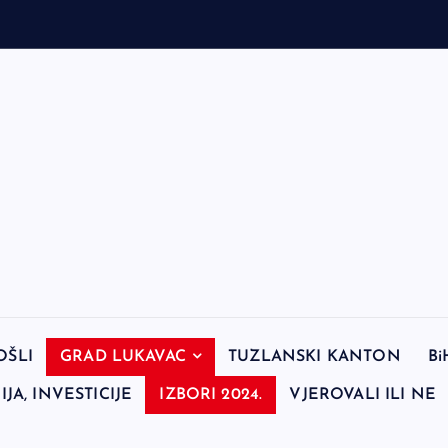
OŠLI
GRAD LUKAVAC
TUZLANSKI KANTON
Bi
JA, INVESTICIJE
IZBORI 2024.
VJEROVALI ILI NE