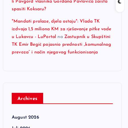
li Pavgord vlasnika Gordana Pavlovića zaista
spasiti Koksaru?
"Mandati prolaze, djela ostaju": Vlada TK
izdvaja 1,5 miliona KM za rješavanje pitke vode
u Lukavcu - LuPortal
na
Zastupnik u Skupštini
TK Emir Begić pojasnio prednosti „komunalnog
prevoza“ i način njegovog funkcionisanja
Archives
August 2026