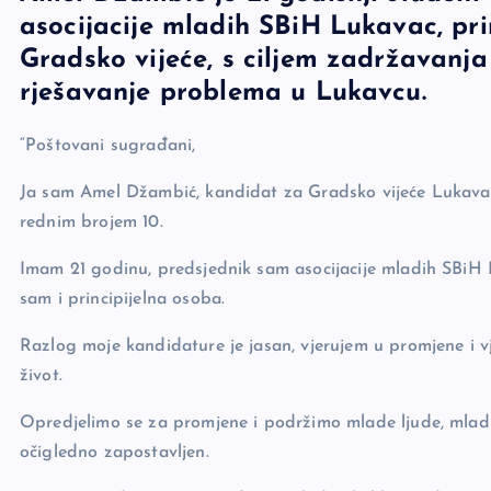
asocijacije mladih SBiH Lukavac, pr
e
y
n
e
Gradsko vijeće, s ciljem zadržavanja
b
Li
g
rješavanje problema u Lukavcu.
o
n
er
o
k
“Poštovani sugrađani,
k
Ja sam Amel Džambić, kandidat za Gradsko vijeće Lukava
rednim brojem 10.
Imam 21 godinu, predsjednik sam asocijacije mladih SBiH 
sam i principijelna osoba.
Razlog moje kandidature je jasan, vjerujem u promjene i 
život.
Opredjelimo se za promjene i podržimo mlade ljude, mladi
očigledno zapostavljen.