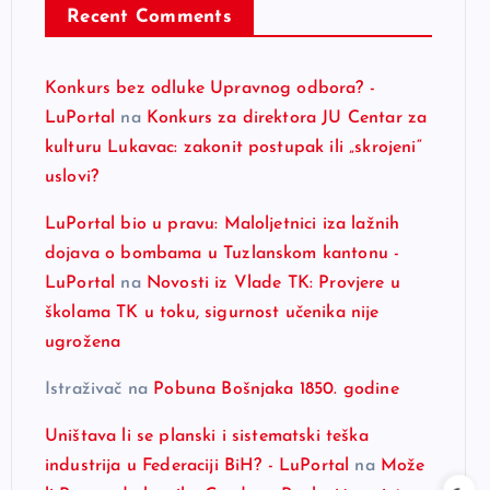
Recent Comments
Konkurs bez odluke Upravnog odbora? -
LuPortal
na
Konkurs za direktora JU Centar za
kulturu Lukavac: zakonit postupak ili „skrojeni“
uslovi?
LuPortal bio u pravu: Maloljetnici iza lažnih
dojava o bombama u Tuzlanskom kantonu -
LuPortal
na
Novosti iz Vlade TK: Provjere u
školama TK u toku, sigurnost učenika nije
ugrožena
Istraživač
na
Pobuna Bošnjaka 1850. godine
Uništava li se planski i sistematski teška
industrija u Federaciji BiH? - LuPortal
na
Može