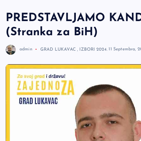
e
r
PREDSTAVLJAMO KANDI
(Stranka za BiH)
admin
GRAD LUKAVAC
,
IZBORI 2024.
11 Septembra, 