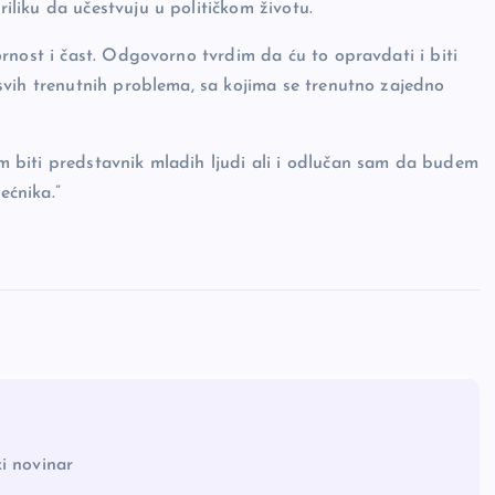
liku da učestvuju u političkom životu.
rnost i čast. Odgovorno tvrdim da ću to opravdati i biti
svih trenutnih problema, sa kojima se trenutno zajedno
 biti predstavnik mladih ljudi ali i odlučan sam da budem
ećnika.”
i novinar