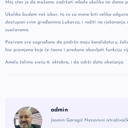
Moj stav je da možemo zadržati mlade ukoliko im damo pri
Ukoliko budem vaš izbor, to će za mene biti velika odgovo
dostupan svim građanima Lukavca, i raditi na rješavanju 
suočavamo.
Pozivam sve sugrađane da podrže moju kandidaturu, želim
lice promjena koje će časno i predano obavljati funkciju vij
Amelu želimo sreću 6. oktobra, i da održi data obećanja.
admin
Jasmin Garagić Nezavisni istraživačk