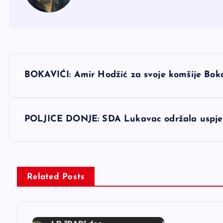
N
BOKAVIĆI: Amir Hodžić za svoje komšije Boka
a
v
POLJICE DONJE: SDA Lukavac održala uspje
i
g
Related Posts
a