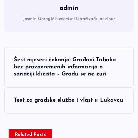
admin
Jasmin Garagić Nezavisni istraživački novinar
N
Šest mjeseci čekanja: Građani Tabaka
a
bez pravovremenih informacija o
sanaciji klizišta – Gradu se ne žuri
v
i
Test za gradske službe i vlast u Lukavcu
g
a
Related Posts