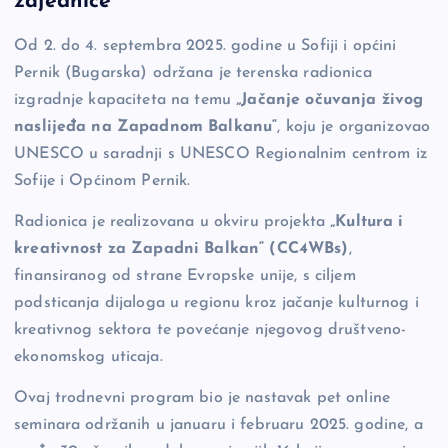
zajednice
b
Li
g
Od 2. do 4. septembra 2025. godine u Sofiji i općini
o
n
er
Pernik (Bugarska) održana je terenska radionica
o
k
izgradnje kapaciteta na temu
„Jačanje očuvanja živog
k
naslijeđa na Zapadnom Balkanu“
, koju je organizovao
UNESCO u saradnji s UNESCO Regionalnim centrom iz
Sofije i Općinom Pernik.
Radionica je realizovana u okviru projekta
„Kultura i
kreativnost za Zapadni Balkan“ (CC4WBs)
,
finansiranog od strane Evropske unije, s ciljem
podsticanja dijaloga u regionu kroz jačanje kulturnog i
kreativnog sektora te povećanje njegovog društveno-
ekonomskog uticaja.
Ovaj trodnevni program bio je nastavak pet online
seminara održanih u januaru i februaru 2025. godine, a