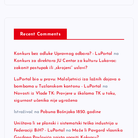
Recent Comments
Konkurs bez odluke Upravnog odbora? - LuPortal
na
Konkurs za direktora JU Centar za kulturu Lukavac:
zakonit postupak ili „skrojeni“ uslovi?
LuPortal bio u pravu: Maloljetnici iza lažnih dojava o
bombama u Tuzlanskom kantonu - LuPortal
na
Novosti iz Vlade TK: Provjere u školama TK u toku,
sigurnost učenika nije ugrožena
Istraživač
na
Pobuna Bošnjaka 1850. godine
Uništava li se planski i sistematski teška industrija u
Federaciji BiH? - LuPortal
na
Može li Pavgord vlasnika
Gordana Pavlovića zaista spasiti Koksaru?