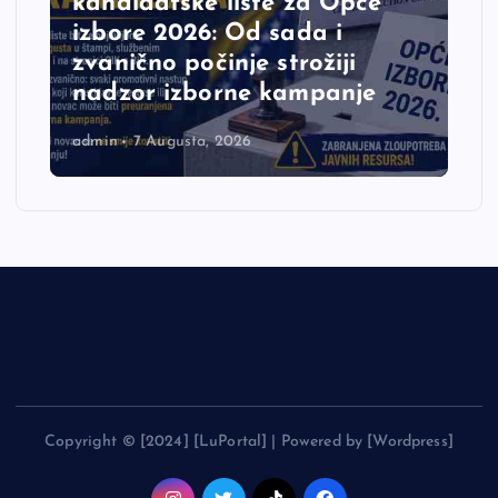
kandidatske liste za Opće
izbore 2026: Od sada i
zvanično počinje strožiji
nadzor izborne kampanje
admin
7 Augusta, 2026
Copyright © [2024] [LuPortal] | Powered by [Wordpress]