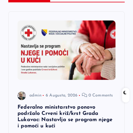
c
i
j
a
č
l
a
admin
6 Augusta, 2026
0 Comments
n
Federalno ministarstvo ponovo
podržalo Crveni križ/krst Grada
a
Lukavac: Nastavlja se program njege
i pomoći u kući