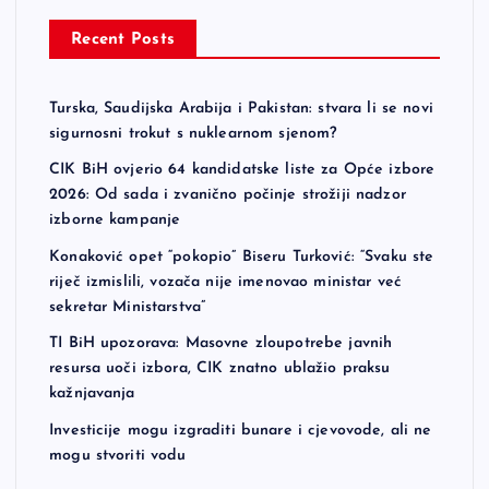
Recent Posts
Turska, Saudijska Arabija i Pakistan: stvara li se novi
sigurnosni trokut s nuklearnom sjenom?
CIK BiH ovjerio 64 kandidatske liste za Opće izbore
2026: Od sada i zvanično počinje strožiji nadzor
izborne kampanje
Konaković opet “pokopio” Biseru Turković: “Svaku ste
riječ izmislili, vozača nije imenovao ministar već
sekretar Ministarstva”
TI BiH upozorava: Masovne zloupotrebe javnih
resursa uoči izbora, CIK znatno ublažio praksu
kažnjavanja
Investicije mogu izgraditi bunare i cjevovode, ali ne
mogu stvoriti vodu