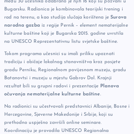
među 30 učesnika odabrano je njih 16 koji su pozvani u
Bugarsku. Radionica je kombinovala teorijski trening i
rad na terenu, a kao studija slučaja korištena je
Surova
narodna gozba
iz regije Pernik – element nematerijalne
kulturne baštine koji je Bugarska 2015. godine uvrstila
na UNESCO Reprezentativnu listu svjetske baštine.
Tokom programa učesnici su imali priliku upoznati
tradiciju i običaje lokalnog stanovništva kroz posjete
gradu Perniku, Regionalnom povijesnom muzeju, gradu
Batanovtsi i muzeju u mjestu Gabrov Dol. Krajnji
rezultat bili su grupni radovi i prezentacije
Planova
očuvanja nematerijalne kulturne baštine
.
Na radionici su učestvovali predstavnici Albanije, Bosne i
Hercegovine, Sjeverne Makedonije i Srbije, koji su
prethodno uspješno završili online seminare.
Koordinaciju je provodila UNESCO Regionalna