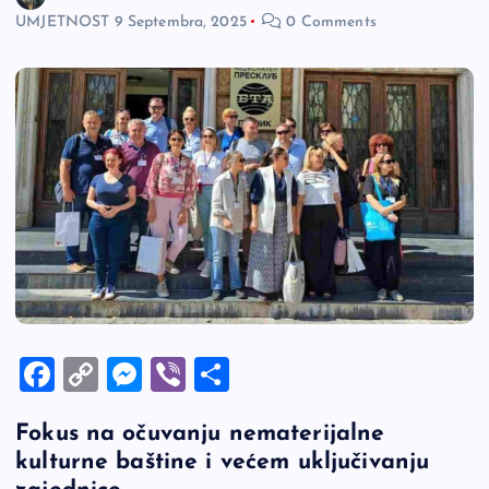
UMJETNOST
9 Septembra, 2025
0 Comments
F
C
M
Vi
S
a
o
es
b
h
Fokus na očuvanju nematerijalne
c
p
se
er
ar
kulturne baštine i većem uključivanju
e
y
n
e