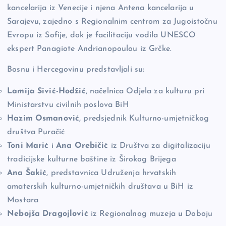
kancelarija iz Venecije i njena Antena kancelarija u
Sarajevu, zajedno s Regionalnim centrom za Jugoistočnu
Evropu iz Sofije, dok je facilitaciju vodila UNESCO
ekspert Panagiote Andrianopoulou iz Grčke.
Bosnu i Hercegovinu predstavljali su:
Lamija Sivić-Hodžić
, načelnica Odjela za kulturu pri
Ministarstvu civilnih poslova BiH
Hazim Osmanović
, predsjednik Kulturno-umjetničkog
društva Puračić
Toni Marić
i
Ana Orebičić
iz Društva za digitalizaciju
tradicijske kulturne baštine iz Širokog Brijega
Ana Šakić
, predstavnica Udruženja hrvatskih
amaterskih kulturno-umjetničkih društava u BiH iz
Mostara
Nebojša Dragojlović
iz Regionalnog muzeja u Doboju