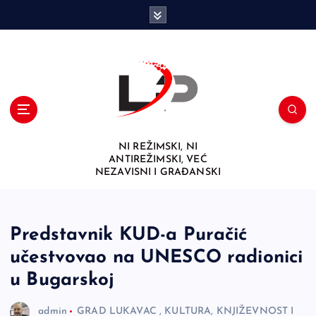
S
k
i
p
t
o
c
o
n
NI REŽIMSKI, NI
t
ANTIREŽIMSKI, VEĆ
e
NEZAVISNI I GRAĐANSKI
n
t
Predstavnik KUD-a Puračić
učestvovao na UNESCO radionici
u Bugarskoj
admin
GRAD LUKAVAC
,
KULTURA, KNJIŽEVNOST I