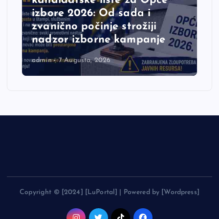
kandidatske liste za Opće
izbore 2026: Od sada i
zvanično počinje strožiji
nadzor izborne kampanje
admin
7 Augusta, 2026
Copyright © [2024] [LuPortal] | Powered by [Wordpress]