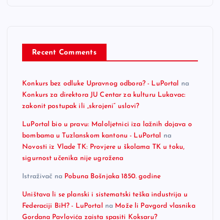
Recent Comments
Konkurs bez odluke Upravnog odbora? - LuPortal
na
Konkurs za direktora JU Centar za kulturu Lukavac:
zakonit postupak ili „skrojeni“ uslovi?
LuPortal bio u pravu: Maloljetnici iza lažnih dojava o
bombama u Tuzlanskom kantonu - LuPortal
na
Novosti iz Vlade TK: Provjere u školama TK u toku,
sigurnost učenika nije ugrožena
Istraživač
na
Pobuna Bošnjaka 1850. godine
Uništava li se planski i sistematski teška industrija u
Federaciji BiH? - LuPortal
na
Može li Pavgord vlasnika
Gordana Pavlovića zaista spasiti Koksaru?