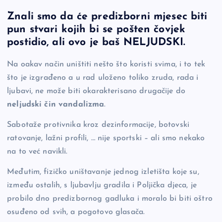
a
o
es
b
h
Znali smo da će predizborni mjesec biti
c
p
se
er
ar
pun stvari kojih bi se pošten čovjek
e
y
n
e
postidio, ali ovo je baš NELJUDSKI.
b
Li
g
Na oakav način uništiti nešto što koristi svima, i to tek
o
n
er
što je izgrađeno a u rad uloženo toliko zruda, rada i
o
k
ljubavi, ne može biti okarakterisano drugačije do
k
neljudski čin vandalizma
.
Sabotaže protivnika kroz dezinformacije, botovski
ratovanje, lažni profili, … nije sportski – ali smo nekako
na to već navikli.
Međutim, fizičko uništavanje jednog izletišta koje su,
između ostalih, s ljubavlju gradila i Poljička djeca, je
probilo dno predizbornog gadluka i moralo bi biti oštro
osuđeno od svih, a pogotovo glasača.