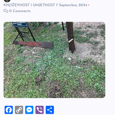
KNJIŽEVNOST I UMJETNOST
7 Septembra, 2024
0 Comments
F
C
M
Vi
S