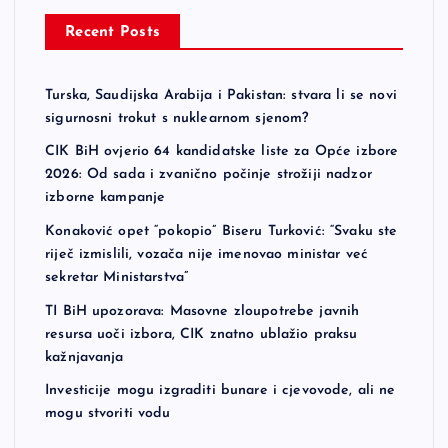
Recent Posts
Turska, Saudijska Arabija i Pakistan: stvara li se novi
sigurnosni trokut s nuklearnom sjenom?
CIK BiH ovjerio 64 kandidatske liste za Opće izbore
2026: Od sada i zvanično počinje strožiji nadzor
izborne kampanje
Konaković opet “pokopio” Biseru Turković: “Svaku ste
riječ izmislili, vozača nije imenovao ministar već
sekretar Ministarstva”
TI BiH upozorava: Masovne zloupotrebe javnih
resursa uoči izbora, CIK znatno ublažio praksu
kažnjavanja
Investicije mogu izgraditi bunare i cjevovode, ali ne
mogu stvoriti vodu