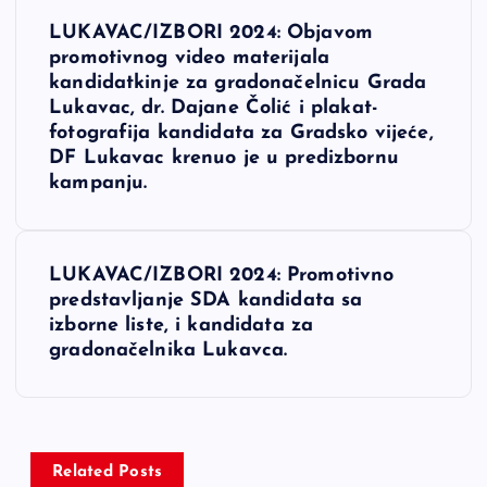
N
LUKAVAC/IZBORI 2024: Objavom
a
promotivnog video materijala
kandidatkinje za gradonačelnicu Grada
v
Lukavac, dr. Dajane Čolić i plakat-
fotografija kandidata za Gradsko vijeće,
DF Lukavac krenuo je u predizbornu
i
kampanju.
g
a
LUKAVAC/IZBORI 2024: Promotivno
predstavljanje SDA kandidata sa
c
izborne liste, i kandidata za
gradonačelnika Lukavca.
i
j
Related Posts