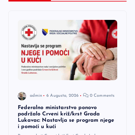
a
č
l
a
n
a
k
admin
6 Augusta, 2026
0 Comments
a
Federalno ministarstvo ponovo
podržalo Crveni križ/krst Grada
Lukavac: Nastavlja se program njege
i pomoći u kući