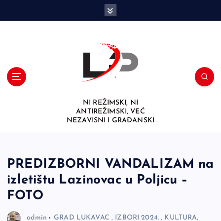
S
k
i
p
t
o
c
o
n
NI REŽIMSKI, NI
t
ANTIREŽIMSKI, VEĆ
e
NEZAVISNI I GRAĐANSKI
n
t
PREDIZBORNI VANDALIZAM na
izletištu Lazinovac u Poljicu –
FOTO
admin
GRAD LUKAVAC
,
IZBORI 2024.
,
KULTURA,