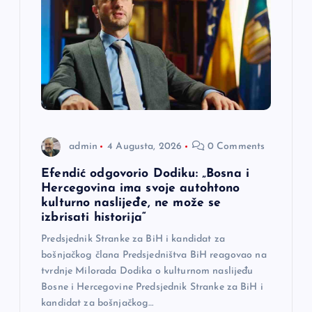
a
č
l
a
admin
4 Augusta, 2026
0 Comments
n
Efendić odgovorio Dodiku: „Bosna i
a
Hercegovina ima svoje autohtono
kulturno naslijeđe, ne može se
izbrisati historija“
k
Predsjednik Stranke za BiH i kandidat za
a
bošnjačkog člana Predsjedništva BiH reagovao na
tvrdnje Milorada Dodika o kulturnom naslijeđu
Bosne i Hercegovine Predsjednik Stranke za BiH i
kandidat za bošnjačkog…