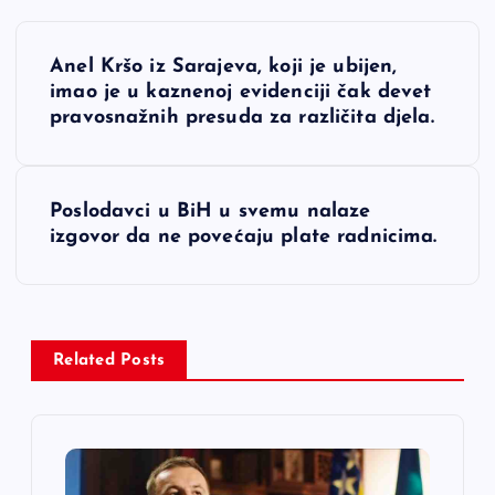
N
Anel Kršo iz Sarajeva, koji je ubijen,
a
imao je u kaznenoj evidenciji čak devet
pravosnažnih presuda za različita djela.
v
i
Poslodavci u BiH u svemu nalaze
izgovor da ne povećaju plate radnicima.
g
a
c
Related Posts
i
j