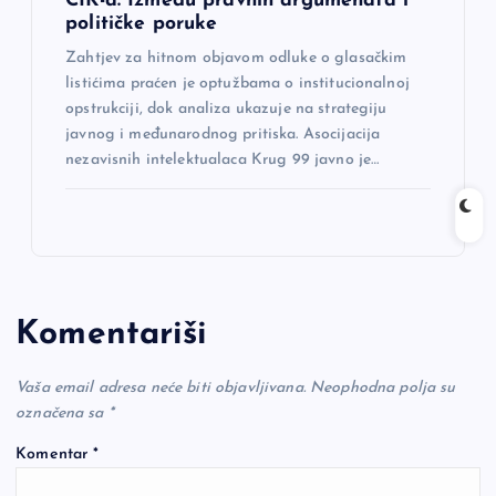
CIK-a: Između pravnih argumenata i
političke poruke
Zahtjev za hitnom objavom odluke o glasačkim
listićima praćen je optužbama o institucionalnoj
opstrukciji, dok analiza ukazuje na strategiju
javnog i međunarodnog pritiska. Asocijacija
nezavisnih intelektualaca Krug 99 javno je…
Komentariši
Vaša email adresa neće biti objavljivana.
Neophodna polja su
označena sa
*
Komentar
*