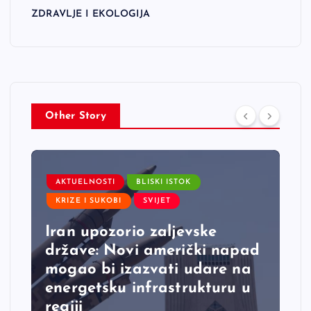
ZDRAVLJE I EKOLOGIJA
Other Story
AKTUELNOSTI
BLISKI ISTOK
KRIZE I SUKOBI
SVIJET
Iran upozorio zaljevske
države: Novi američki napad
mogao bi izazvati udare na
energetsku infrastrukturu u
regiji