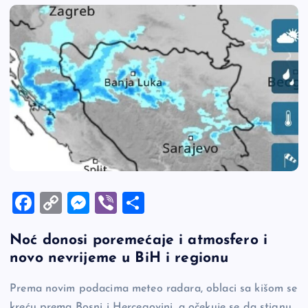
F
C
M
Vi
S
a
o
es
b
h
Noć donosi poremećaje i atmosfero i
c
p
se
er
ar
novo nevrijeme u BiH i regionu
e
y
n
e
b
Li
g
Prema novim podacima meteo radara, oblaci sa kišom se
kreću prema Bosni i Hercegovini, a očekuje se da stignu