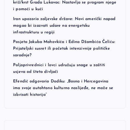
križ/krst Grada Lukavac: Nastavlja se program njege
i pomoći u kući
Iran upozorio zaljevske države: Novi američki napad
mogao bi izazvati udare na energetsku
infrastrukturu u regiji
Posjeta Jakuba Mahovkića i Edina Džambića Čeliću:
Prijateljski susret ili početak intenzivnije političke
saradnje?
Poljoprivrednici i lovci udružuju snage u zaštiti
usjeva od šteta divljači
Efendić odgovorio Dodiku: „Bosna i Hercegovina
ima svoje autohtono kulturno naslijeđe, ne može se
izbrisati historija“