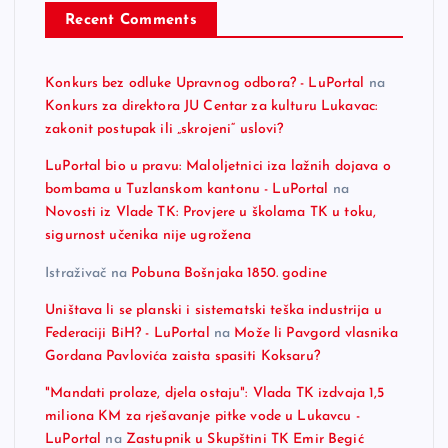
Recent Comments
Konkurs bez odluke Upravnog odbora? - LuPortal
na
Konkurs za direktora JU Centar za kulturu Lukavac:
zakonit postupak ili „skrojeni“ uslovi?
LuPortal bio u pravu: Maloljetnici iza lažnih dojava o
bombama u Tuzlanskom kantonu - LuPortal
na
Novosti iz Vlade TK: Provjere u školama TK u toku,
sigurnost učenika nije ugrožena
Istraživač
na
Pobuna Bošnjaka 1850. godine
Uništava li se planski i sistematski teška industrija u
Federaciji BiH? - LuPortal
na
Može li Pavgord vlasnika
Gordana Pavlovića zaista spasiti Koksaru?
"Mandati prolaze, djela ostaju": Vlada TK izdvaja 1,5
miliona KM za rješavanje pitke vode u Lukavcu -
LuPortal
na
Zastupnik u Skupštini TK Emir Begić