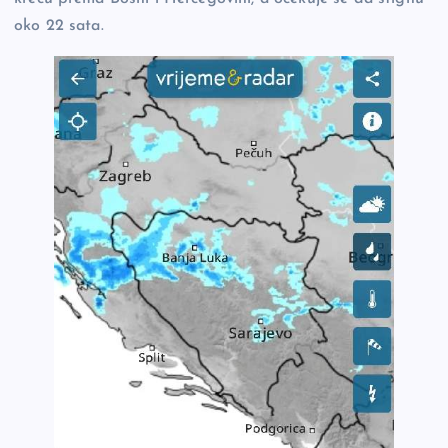
o
n
er
oko 22 sata.
o
k
k