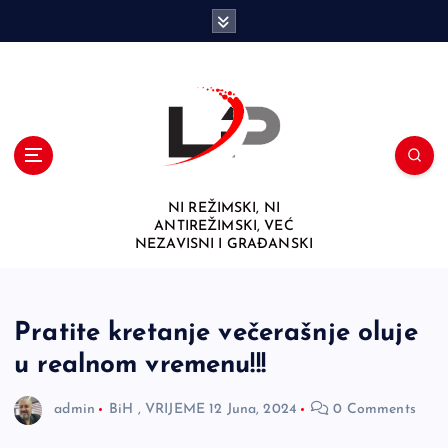
S
k
i
p
t
o
c
o
n
NI REŽIMSKI, NI
t
ANTIREŽIMSKI, VEĆ
e
NEZAVISNI I GRAĐANSKI
n
t
Pratite kretanje večerašnje oluje
u realnom vremenu!!!
admin
BiH
,
VRIJEME
12 Juna, 2024
0 Comments